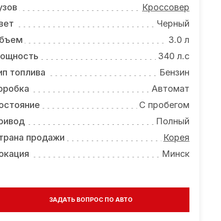
узов
Кроссовер
вет
Черный
бъем
3.0 л
ощность
340 л.с
ип топлива
Бензин
оробка
Автомат
остояние
С пробегом
ривод
Полный
трана продажи
Корея
окация
Минск
ЗАДАТЬ ВОПРОС ПО АВТО