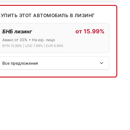
КУПИТЬ ЭТОТ АВТОМОБИЛЬ В ЛИЗИНГ
от 15.99%
БНБ лизинг
Аванс от 20% • На юр. лицо
BYN 15.99% | USD 7.99% | EUR 6.99%
Все предложения
АСБ лизинг
Физ.лица: 13.75% → 14.75% | Юр.лица: 16%
Программа "Топ" для электромобилей
МТБанк
Лизинг: BYN 17% | USD 7.99% | EUR 6.99%
Также доступен кредит "Проще простого" 18.9%
Активлизиг