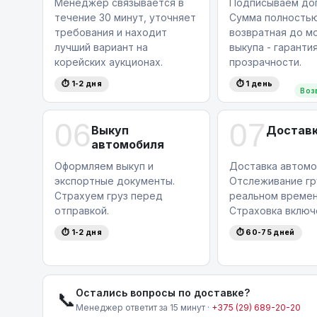
Менеджер связывается в
Подписываем дог
течение 30 минут, уточняет
Сумма полность
требования и находит
возвратная до м
лучший вариант на
выкупа - гаранти
корейских аукционах.
прозрачности.
⏱ 1-2 дня
⏱ 1 день
Воз
06
07
Выкуп
Достав
автомобиля
Оформляем выкуп и
Доставка автомо
экспортные документы.
Отслеживание гр
Страхуем груз перед
реальном времен
отправкой.
Страховка включ
⏱ 1-2 дня
⏱ 60-75 дней
Остались вопросы по доставке?
📞
Менеджер ответит за 15 минут ·
+375 (29) 689-20-20