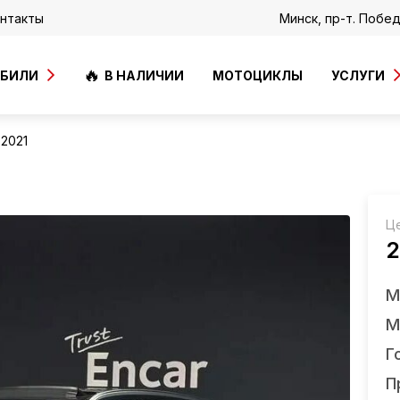
нтакты
Минск, пр-т. Побе
ОБИЛИ
В НАЛИЧИИ
МОТОЦИКЛЫ
УСЛУГИ
 2021
Ц
2
М
М
Г
П