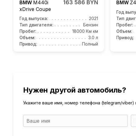
163 586 BYN
BMW
M440i
BMW
Z
xDrive Coupe
Год выпу
Год выпуска:
2021
Тип двиг
Тип двигателя:
Бензин
Пробег:
Пробег:
18000 Км км
Объем:
Объем:
3.0 л
Привод:
Привод:
Полный
Нужен другой автомобиль?
Укажите ваше имя, номер телефона (telegram/viber