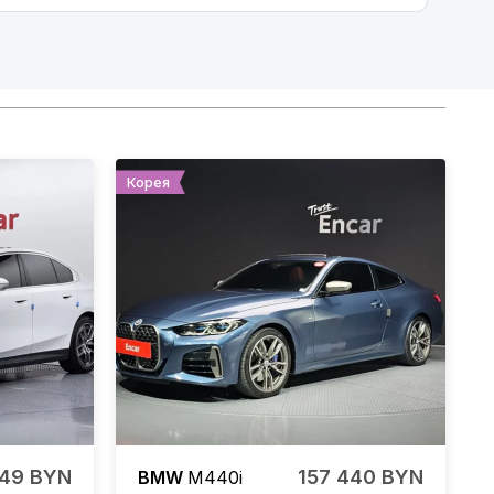
Корея
049 BYN
157 440 BYN
BMW
M440i