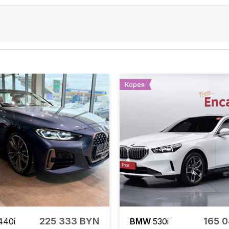
Корея
225 333 BYN
165 
40i
BMW
530i