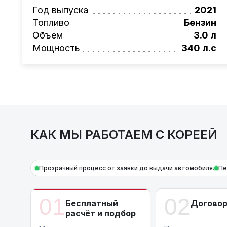
Также, для граждан РБ действует
лизинго
Год выпуска
2021
Условия и подробности можно узнать по н
Топливо
Бензин
AutoCapital
– просто доверьте работу про
Объем
3.0 л
Мощность
340 л.с
КАК МЫ РАБОТАЕМ С КОРЕЕЙ
Прозрачный процесс от заявки до выдачи автомобиля.
Пе
01
02
Бесплатный
Догово
расчёт и подбор