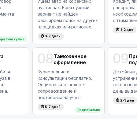
овор.
Ищем авто на корейских
Кредит, ли
ю
аукционах. Если нужный
рассрочка
омента
вариант не найден -
необходим
я
расширяем поиск на других
оптимальн
площадках или регионах.
⏱ 1-2 дня
⏱ 3-7 дней
вратная сумма
08
09
ка
Таможенное
Пр
оформление
по
биля.
Курирование и
Детейлинг,
уза в
консультации бесплатно.
устранение
и.
Опционально: полное
готово к э
ена.
сопровождение и
день выдач
постановка на учёт.
⏱ 2-3 дня
⏱ 5-7 дней
Опционально