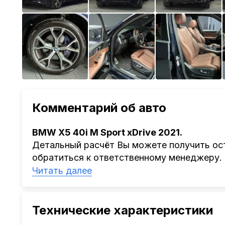
Комментарий об авто
BMW X5 40i M Sport xDrive 2021.
Детальный расчёт Вы можете получить ост
обратиться к ответственному менеджеру.
Наша компания
AutoCapital
помогает Клиен
Читать далее
Китая, Кореи, ОАЭ.
Мы оказываем полный спектр услуг: поиск 
проверка автомобиля, полное документал
Технические характеристики
растаможке. Экономьте свое время и день