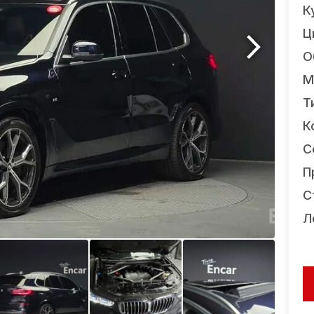
К
Ц
О
М
Т
К
С
П
С
Л