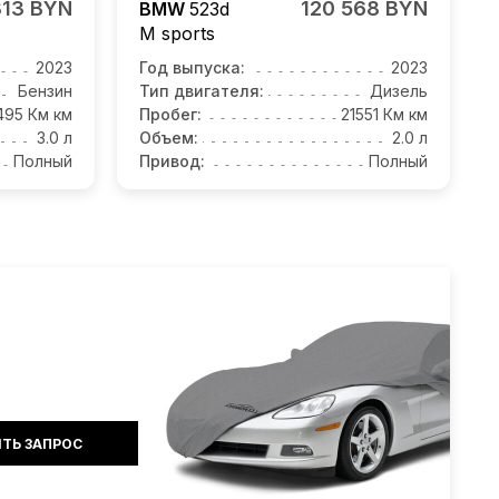
313 BYN
120 568 BYN
BMW
523d
M sports
2023
Год выпуска:
2023
Бензин
Тип двигателя:
Дизель
495 Км км
Пробег:
21551 Км км
3.0 л
Объем:
2.0 л
Полный
Привод:
Полный