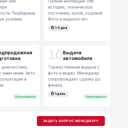
зинг или
Полная инспекция: VIN-
 при
история, техническое
ости. Подбираем
состояние, кузов, ходовая.
ые условия.
Фото и видеоотчёт.
⏱ 1-3 дня
10
едпродажная
Выдача
дготовка
автомобиля
 диагностика,
Торжественная выдача с
 замечаний. Авто
фото и видео. Менеджер
ксплуатации в
сопровождает сделку до
и.
финала.
⏱ 1 день
Опционально
Опционально
ЗАДАТЬ ВОПРОС МЕНЕДЖЕРУ