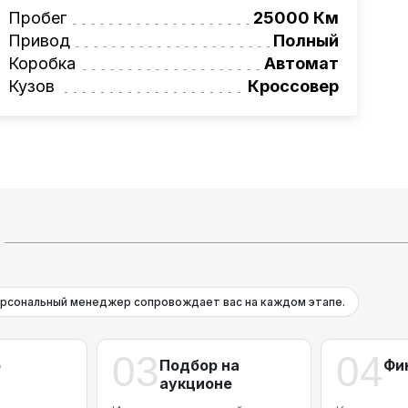
вая программа на НОВЫЕ автомобили.
Пробег
25000 Км
омеру:
+375 (29) 689-20-20
Привод
Полный
фессионалам!
Коробка
Автомат
Кузов
Кроссовер
рсональный менеджер сопровождает вас на каждом этапе.
03
04
р
Подбор на
Фи
аукционе