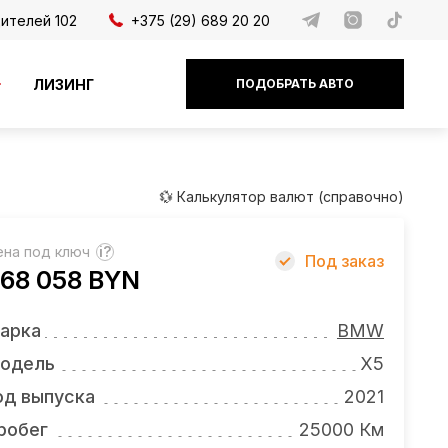
дителей 102
+375 (29) 689 20 20
ЛИЗИНГ
ПОДОБРАТЬ АВТО
💱 Калькулятор валют (справочно)
ена под ключ
?
Под заказ
68 058 BYN
арка
BMW
одель
X5
од выпуска
2021
робег
25000 Км