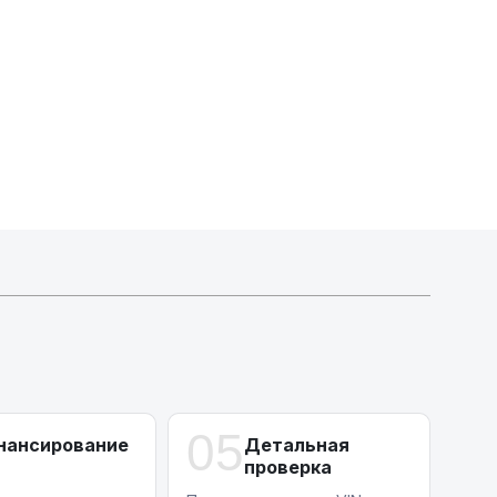
Индивидуальные условия по сделкам
ДВС из Европы/Кореи/Китая, авто из США
А-лизинг
0% аванс (клиенты Альфы) | от 10% (остальные)
Работаем точечно по специальным сделкам
05
нансирование
Детальная
проверка