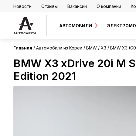
Новости
Отзывы
Вакансии
О компании
Ко
Корея
Без пробега
АВТОМОБИЛИ
ЭЛЕКТРОМ
Главная
Автомобили из Кореи
BMW
X3
BMW X3 (G01)
BMW X3 xDrive 20i M Sp
Edition 2021