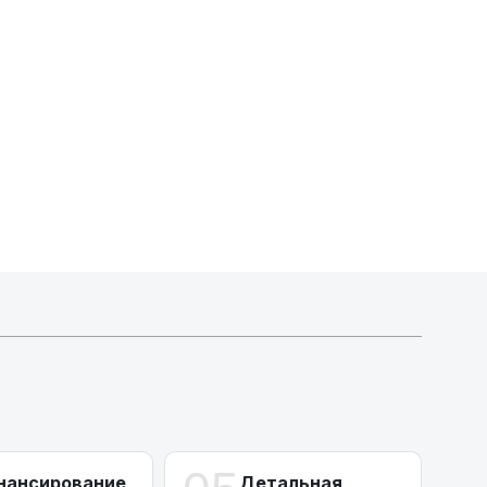
Индивидуальные условия по сделкам
ДВС из Европы/Кореи/Китая, авто из США
А-лизинг
0% аванс (клиенты Альфы) | от 10% (остальные)
Работаем точечно по специальным сделкам
нансирование
Детальная