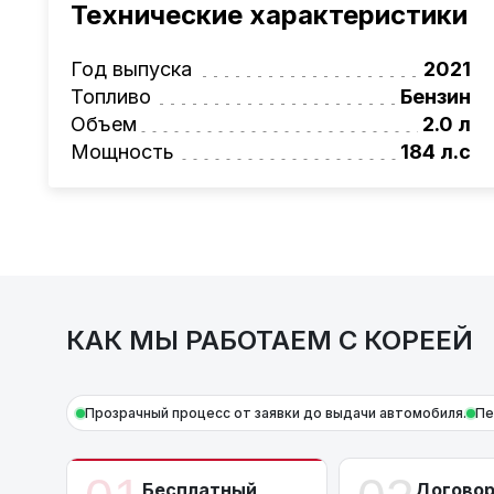
Технические характеристики
Мы оказываем полный спектр услуг: поиск 
проверка автомобиля, полное документал
Год выпуска
2021
растаможке. Экономьте свое время и день
Топливо
Бензин
Также, для граждан РБ действует
лизинго
Объем
2.0 л
Условия и подробности можно узнать по н
Мощность
184 л.с
AutoCapital
– просто доверьте работу про
КАК МЫ РАБОТАЕМ С КОРЕЕЙ
Прозрачный процесс от заявки до выдачи автомобиля.
Пе
Бесплатный
Догово