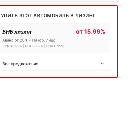
КУПИТЬ ЭТОТ АВТОМОБИЛЬ В ЛИЗИНГ
от 15.99%
БНБ лизинг
Аванс от 20% • На юр. лицо
BYN 15.99% | USD 7.99% | EUR 6.99%
Все предложения
АСБ лизинг
Физ.лица: 13.75% → 14.75% | Юр.лица: 16%
Программа "Топ" для электромобилей
МТБанк
Лизинг: BYN 17% | USD 7.99% | EUR 6.99%
Также доступен кредит "Проще простого" 18.9%
Активлизиг