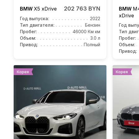
202 763 BYN
BMW
X5
xDrive
BMW
M4
xDrive
Год выпуска:
2022
Тип двигателя:
Бензин
Год выпу
Пробег:
46000 Км км
Тип двиг
Объем:
3.0 л
Пробег:
Привод:
Полный
Объем:
Привод:
Корея
Корея