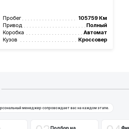
авто, подбор авто согласно заявке,
ьное сопровождение, помощь при
Пробег
105759 Км
ги!
Привод
Полный
вая программа на НОВЫЕ автомобили.
Коробка
Автомат
омеру:
+375 (29) 689-20-20
Кузов
Кроссовер
фессионалам!
рсональный менеджер сопровождает вас на каждом этапе.
р
Подбор на
Фи