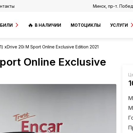
нтакты
Минск, пр-т. Побе
ОБИЛИ
В НАЛИЧИИ
МОТОЦИКЛЫ
УСЛУГИ
 xDrive 20i M Sport Online Exclusive Edition 2021
ort Online Exclusive
Ц
1
М
М
Г
П