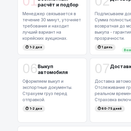
01
02
расчёт и подбор
Менеджер связывается в
Подписываем дог
течение 30 минут, уточняет
Сумма полность
требования и находит
возвратная до м
лучший вариант на
выкупа - гаранти
корейских аукционах.
прозрачности.
⏱ 1-2 дня
⏱ 1 день
Воз
06
07
Выкуп
Достав
автомобиля
Оформляем выкуп и
Доставка автомо
экспортные документы.
Отслеживание гр
Страхуем груз перед
реальном времен
отправкой.
Страховка включ
⏱ 1-2 дня
⏱ 60-75 дней