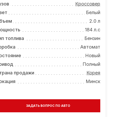
узов
Кроссовер
вет
Белый
бъем
2.0 л
ощность
184 л.с
ип топлива
Бензин
оробка
Автомат
остояние
Новый
ривод
Полный
трана продажи
Корея
окация
Минск
ЗАДАТЬ ВОПРОС ПО АВТО