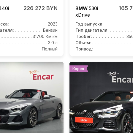
226 272 BYN
165 
40i
BMW
530i
xDrive
ска:
2023
Год выпуска:
ателя:
Бензин
Тип двигателя:
31700 Км км
Пробег:
35
3.0 л
Объем:
Полный
Привод:
Корея