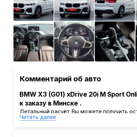
Комментарий об авто
BMW X3 (G01) xDrive 20i M Sport Onl
к заказу в Минске
.
Детальный расчёт Вы можете получить ост
Читать далее
обратиться к ответственному менеджеру.
Наша компания
AutoCapital
помогает Клиен
Китая, Кореи, ОАЭ.