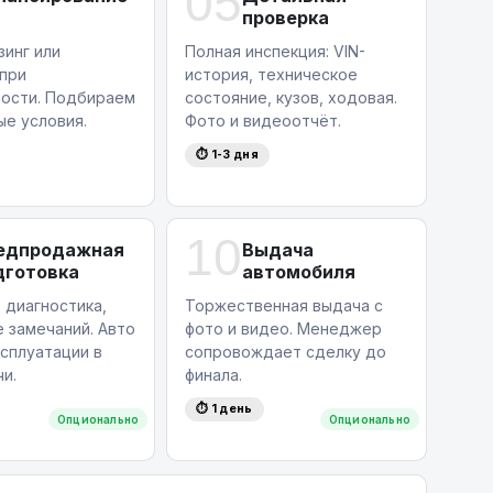
05
проверка
зинг или
Полная инспекция: VIN-
 при
история, техническое
ости. Подбираем
состояние, кузов, ходовая.
ые условия.
Фото и видеоотчёт.
⏱ 1-3 дня
10
едпродажная
Выдача
дготовка
автомобиля
 диагностика,
Торжественная выдача с
 замечаний. Авто
фото и видео. Менеджер
ксплуатации в
сопровождает сделку до
и.
финала.
⏱ 1 день
Опционально
Опционально