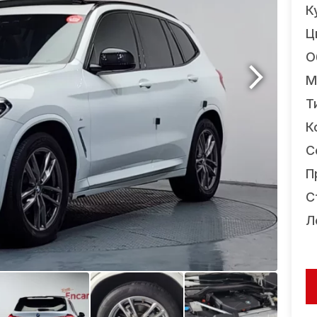
К
Ц
О
М
Т
К
С
П
С
Л