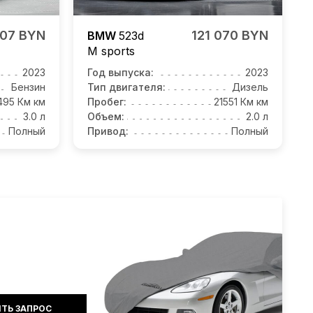
007 BYN
121 070 BYN
BMW
523d
M sports
2023
Год выпуска:
2023
Бензин
Тип двигателя:
Дизель
495 Км км
Пробег:
21551 Км км
3.0 л
Объем:
2.0 л
Полный
Привод:
Полный