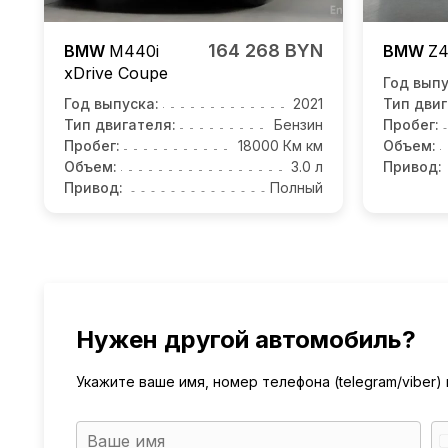
164 268 BYN
BMW
M440i
BMW
Z
xDrive Coupe
Год выпу
Год выпуска:
2021
Тип двиг
Тип двигателя:
Бензин
Пробег:
Пробег:
18000 Км км
Объем:
Объем:
3.0 л
Привод:
Привод:
Полный
Нужен другой автомобиль?
Укажите ваше имя, номер телефона (telegram/viber