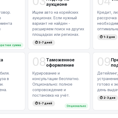
03
04
аукционе
овор.
Ищем авто на корейских
Кредит, ли
ю
аукционах. Если нужный
рассрочка
омента
вариант не найден -
необходим
я
расширяем поиск на других
оптимальн
площадках или регионах.
⏱ 1-2 дня
⏱ 3-7 дней
вратная сумма
08
09
ка
Таможенное
Пр
оформление
по
биля.
Курирование и
Детейлинг,
уза в
консультации бесплатно.
устранение
и.
Опционально: полное
готово к э
ена.
сопровождение и
день выдач
постановка на учёт.
⏱ 2-3 дня
⏱ 5-7 дней
Опционально