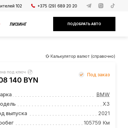
дителей 102
+375 (29) 689 20 20
ЛИЗИНГ
ПОДОБРАТЬ АВТО
💱 Калькулятор валют (справочно)
ена под ключ
?
Под заказ
08 140 BYN
арка
BMW
одель
X3
од выпуска
2021
робег
105759 Км