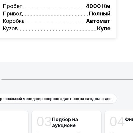
вая программа на НОВЫЕ автомобили.
Пробег
4000 Км
омеру:
+375 (29) 689-20-20
Привод
Полный
фессионалам!
Коробка
Автомат
Кузов
Купе
рсональный менеджер сопровождает вас на каждом этапе.
03
04
р
Подбор на
Фи
аукционе