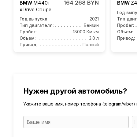
164 268 BYN
BMW
M440i
BMW
Z
xDrive Coupe
Год выпу
Год выпуска:
2021
Тип двиг
Тип двигателя:
Бензин
Пробег:
Пробег:
18000 Км км
Объем:
Объем:
3.0 л
Привод:
Привод:
Полный
Нужен другой автомобиль?
Укажите ваше имя, номер телефона (telegram/viber