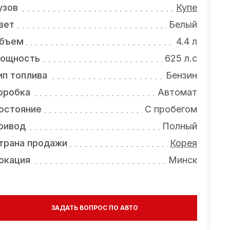
узов
Купе
вет
Белый
бъем
4.4 л
ощность
625 л.с
ип топлива
Бензин
оробка
Автомат
остояние
С пробегом
ривод
Полный
трана продажи
Корея
окация
Минск
ЗАДАТЬ ВОПРОС ПО АВТО