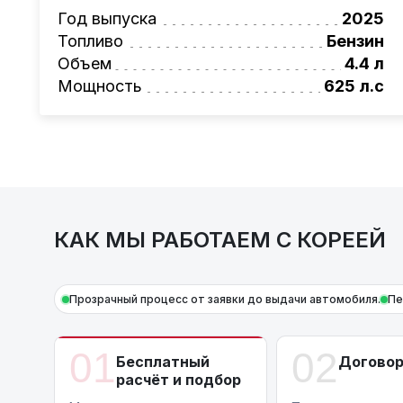
Также, для граждан РБ действует
лизинго
Год выпуска
2025
Условия и подробности можно узнать по н
Топливо
Бензин
AutoCapital
– просто доверьте работу про
Объем
4.4 л
Мощность
625 л.с
КАК МЫ РАБОТАЕМ С КОРЕЕЙ
Прозрачный процесс от заявки до выдачи автомобиля.
Пе
01
02
Бесплатный
Догово
расчёт и подбор