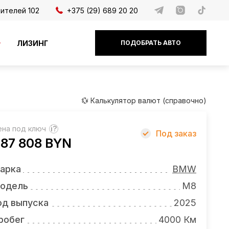
дителей 102
+375 (29) 689 20 20
ЛИЗИНГ
ПОДОБРАТЬ АВТО
💱 Калькулятор валют (справочно)
ена под ключ
?
Под заказ
87 808 BYN
арка
BMW
одель
M8
од выпуска
2025
робег
4000 Км