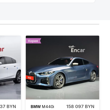
Корея
737 BYN
158 097 BYN
BMW
M440i