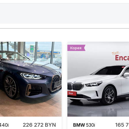
Корея
226 272 BYN
165 
40i
BMW
530i