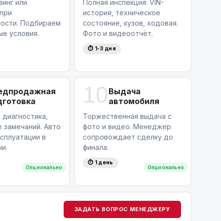
зинг или
Полная инспекция: VIN-
 при
история, техническое
ости. Подбираем
состояние, кузов, ходовая.
ые условия.
Фото и видеоотчёт.
⏱ 1-3 дня
10
едпродажная
Выдача
дготовка
автомобиля
 диагностика,
Торжественная выдача с
 замечаний. Авто
фото и видео. Менеджер
ксплуатации в
сопровождает сделку до
и.
финала.
⏱ 1 день
Опционально
Опционально
ЗАДАТЬ ВОПРОС МЕНЕДЖЕРУ