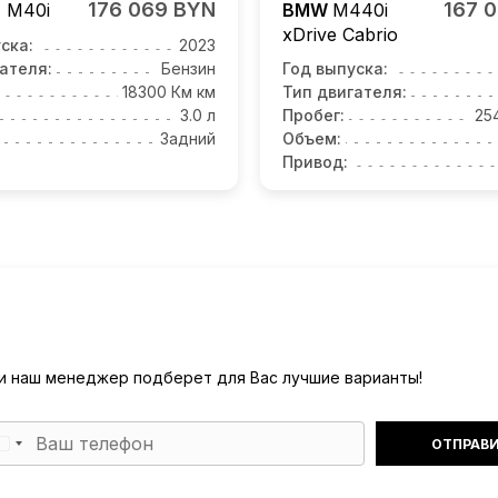
176 069 BYN
167 
4
M40i
BMW
M440i
xDrive Cabrio
ска:
2023
ателя:
Бензин
Год выпуска:
18300 Км км
Тип двигателя:
3.0 л
Пробег:
25
Задний
Объем:
Привод:
) и наш менеджер подберет для Вас лучшие варианты!