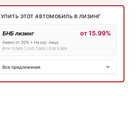
КУПИТЬ ЭТОТ АВТОМОБИЛЬ В ЛИЗИНГ
от 15.99%
БНБ лизинг
Аванс от 20% • На юр. лицо
BYN 15.99% | USD 7.99% | EUR 6.99%
Все предложения
АСБ лизинг
Физ.лица: 13.75% → 14.75% | Юр.лица: 16%
Программа "Топ" для электромобилей
МТБанк
Лизинг: BYN 17% | USD 7.99% | EUR 6.99%
Также доступен кредит "Проще простого" 18.9%
Активлизиг