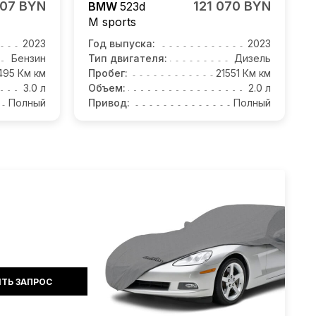
007 BYN
121 070 BYN
BMW
523d
M sports
2023
Год выпуска:
2023
Бензин
Тип двигателя:
Дизель
495 Км км
Пробег:
21551 Км км
3.0 л
Объем:
2.0 л
Полный
Привод:
Полный