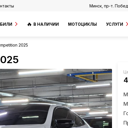
нтакты
Минск, пр-т. Побе
ОБИЛИ
В НАЛИЧИИ
МОТОЦИКЛЫ
УСЛУГИ
petition 2025
2025
Ц
4
М
М
Г
П