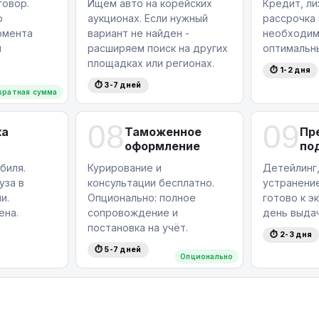
овор.
Ищем авто на корейских
Кредит, ли
ю
аукционах. Если нужный
рассрочка
омента
вариант не найден -
необходим
я
расширяем поиск на других
оптимальн
площадках или регионах.
⏱ 1-2 дня
⏱ 3-7 дней
вратная сумма
08
09
ка
Таможенное
Пр
оформление
по
биля.
Курирование и
Детейлинг,
уза в
консультации бесплатно.
устранение
и.
Опционально: полное
готово к э
ена.
сопровождение и
день выдач
постановка на учёт.
⏱ 2-3 дня
⏱ 5-7 дней
Опционально