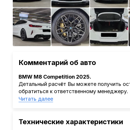
Комментарий об авто
BMW M8 Competition 2025.
Детальный расчёт Вы можете получить ост
обратиться к ответственному менеджеру.
Наша компания
AutoCapital
помогает Клиен
Читать далее
Китая, Кореи, ОАЭ.
Мы оказываем полный спектр услуг: поиск 
проверка автомобиля, полное документал
Технические характеристики
растаможке. Экономьте свое время и день