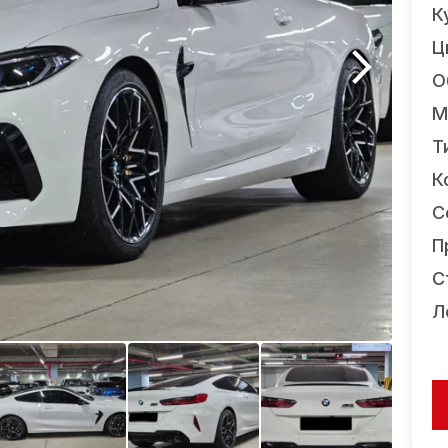
К
Ц
О
М
Т
К
С
П
С
Л