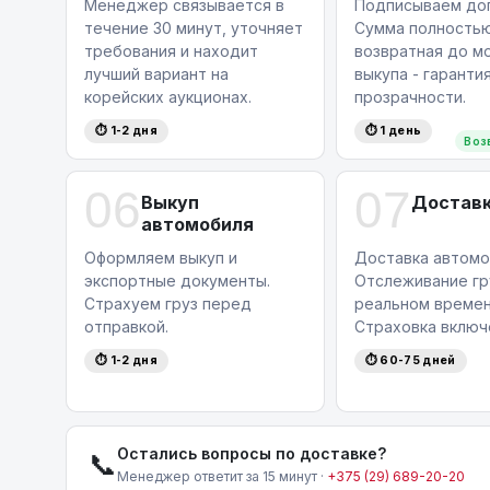
Менеджер связывается в
Подписываем дог
течение 30 минут, уточняет
Сумма полность
требования и находит
возвратная до м
лучший вариант на
выкупа - гаранти
корейских аукционах.
прозрачности.
⏱ 1-2 дня
⏱ 1 день
Воз
06
07
Выкуп
Достав
автомобиля
Оформляем выкуп и
Доставка автомо
экспортные документы.
Отслеживание гр
Страхуем груз перед
реальном времен
отправкой.
Страховка включ
⏱ 1-2 дня
⏱ 60-75 дней
Остались вопросы по доставке?
📞
Менеджер ответит за 15 минут ·
+375 (29) 689-20-20