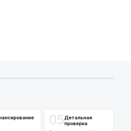
Индивидуальные условия по сделкам
ДВС из Европы/Кореи/Китая, авто из США
А-лизинг
0% аванс (клиенты Альфы) | от 10% (остальные)
Работаем точечно по специальным сделкам
05
нансирование
Детальная
проверка