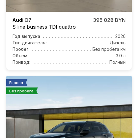
Audi
Q7
395 028 BYN
S line business TDI quattro
Год выпуска:
2026
Тип двигателя:
Дизель
Пробег:
Без пробега км
Объем:
3.0 л
Привод:
Полный
Европа
Без пробега