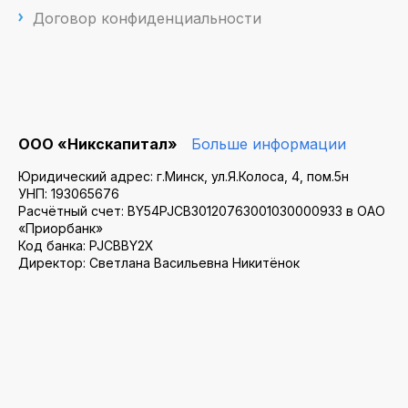
Договор конфиденциальности
ООО «Никскапитал»
Больше информации
Юридический адрес: г.Минск, ул.Я.Колоса, 4, пом.5н
УНП: 193065676
Расчётный счет: BY54PJCB30120763001030000933 в ОАО
«Приорбанк»
Код банка: PJCBBY2X
Директор: Светлана Васильевна Никитёнок