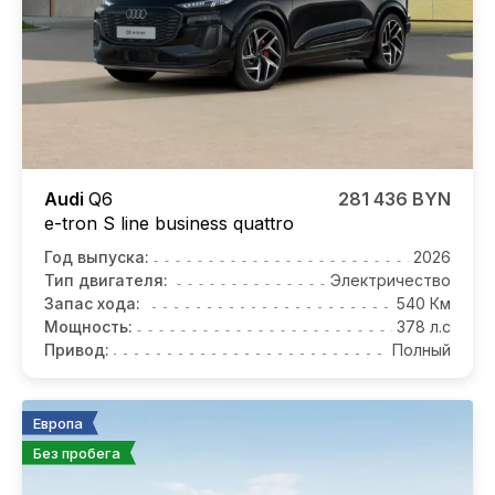
Audi
Q6
281 436 BYN
e-tron S line business quattro
Год выпуска:
2026
Тип двигателя:
Электричество
Запас хода:
540 Км
Мощность:
378 л.с
Привод:
Полный
Европа
Без пробега