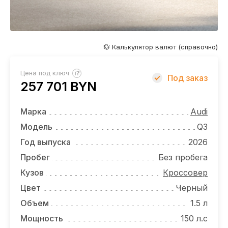
ОТЗЫВЫ
ВАКАНСИИ
О КОМПАНИИ
💱 Калькулятор валют (справочно)
КОНТАКТЫ
?
Цена под ключ
Под заказ
257 701 BYN
Марка
Audi
Модель
Q3
Год выпуска
2026
Пробег
Без пробега
Кузов
Кроссовер
Цвет
Черный
Объем
1.5 л
Мощность
150 л.с