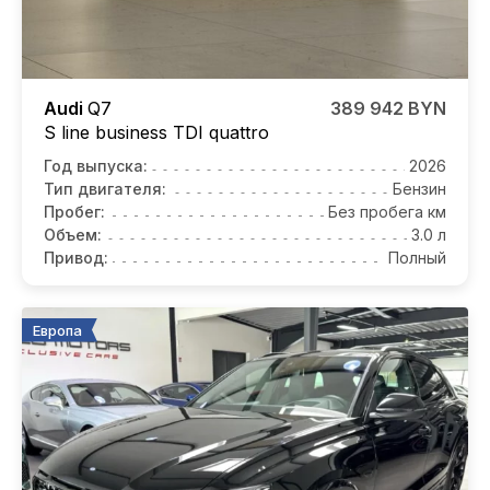
Audi
Q7
389 942 BYN
S line business TDI quattro
Год выпуска:
2026
Тип двигателя:
Бензин
Пробег:
Без пробега км
Объем:
3.0 л
Привод:
Полный
Европа