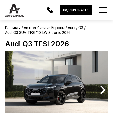
Европа
ПОДОБРАТЬ АВТО
Без пробега
Главная
Автомобили из Европы
Audi
Q3
Audi Q3 SUV TFSI 110 kW S tronic 2026
АВТОМОБИЛИ
Audi Q3 TFSI 2026
ЭЛЕКТРОМОБИЛИ
В НАЛИЧИИ
МОТОЦИКЛЫ
УСЛУГИ
ЛИЗИНГ
НОВОСТИ