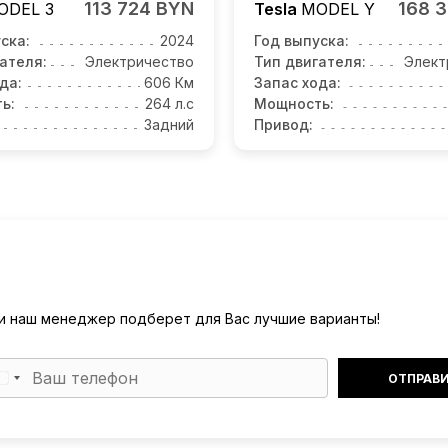
113 724 BYN
168 
ODEL 3
Tesla
MODEL Y
ска:
2024
Год выпуска:
ателя:
Электричество
Тип двигателя:
Элект
да:
606 Км
Запас хода:
ь:
264 л.с
Мощность:
Задний
Привод:
) и наш менеджер подберет для Вас лучшие варианты!