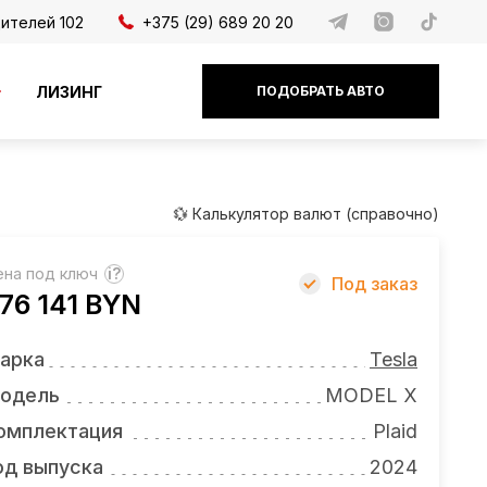
дителей 102
+375 (29) 689 20 20
ЛИЗИНГ
ПОДОБРАТЬ АВТО
💱 Калькулятор валют (справочно)
ена под ключ
?
Под заказ
76 141 BYN
арка
Tesla
одель
MODEL X
омплектация
Plaid
од выпуска
2024