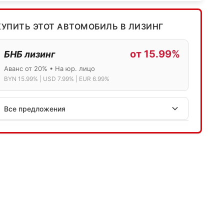
КУПИТЬ ЭТОТ АВТОМОБИЛЬ В ЛИЗИНГ
от 15.99%
БНБ лизинг
Аванс от 20% • На юр. лицо
BYN 15.99% | USD 7.99% | EUR 6.99%
Все предложения
АСБ лизинг
Физ.лица: 13.75% → 14.75% | Юр.лица: 16%
Программа "Топ" для электромобилей
МТБанк
Лизинг: BYN 17% | USD 7.99% | EUR 6.99%
Также доступен кредит "Проще простого" 18.9%
Активлизиг