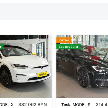
Китай
а
Без пробега
332 062 BYN
314 
ODEL X
Tesla
MODEL S