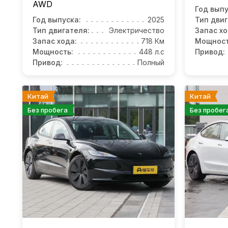
AWD
Год выпу
Год выпуска:
2025
Тип двиг
Тип двигателя:
Электричество
Запас хо
Запас хода:
718 Км
Мощност
Мощность:
448 л.с
Привод:
Привод:
Полный
Китай
Китай
Без пробега
Без пробег