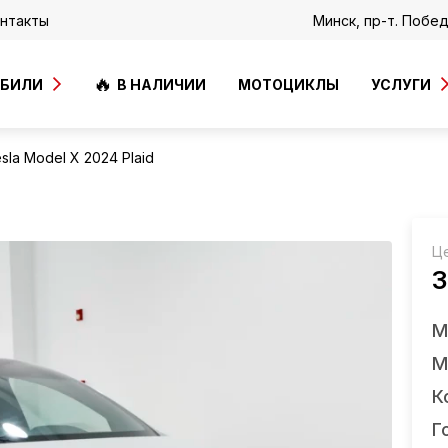
нтакты
Минск, пр-т. Побе
ОБИЛИ
В НАЛИЧИИ
МОТОЦИКЛЫ
УСЛУГИ
sla Model X 2024 Plaid
Ц
3
М
М
К
Г