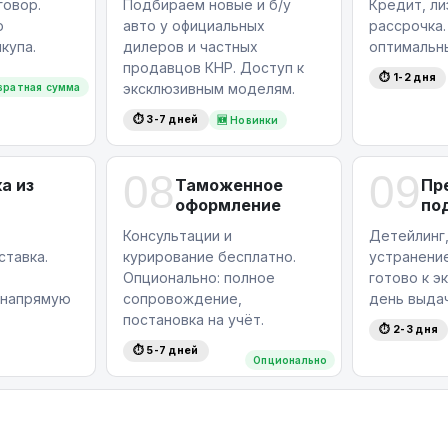
овор.
Подбираем новые и б/у
Кредит, ли
ю
авто у официальных
рассрочка
купа.
дилеров и частных
оптимальн
продавцов КНР. Доступ к
⏱ 1-2 дня
эксклюзивным моделям.
вратная сумма
⏱ 3-7 дней
🆕 Новинки
08
09
а из
Таможенное
Пр
оформление
по
Консультации и
Детейлинг,
ставка.
курирование бесплатно.
устранение
Опционально: полное
готово к э
 напрямую
сопровождение,
день выдач
постановка на учёт.
⏱ 2-3 дня
⏱ 5-7 дней
Опционально