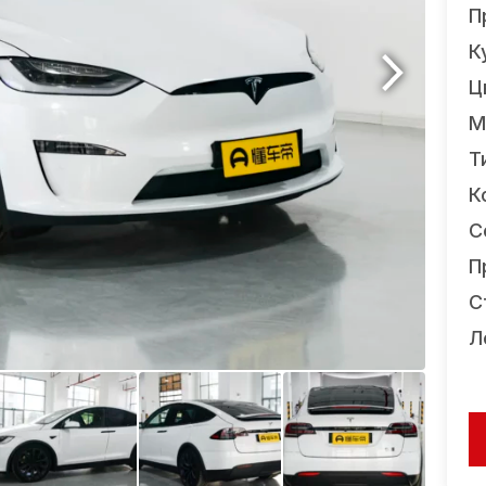
П
К
Ц
М
Т
К
С
П
С
Л