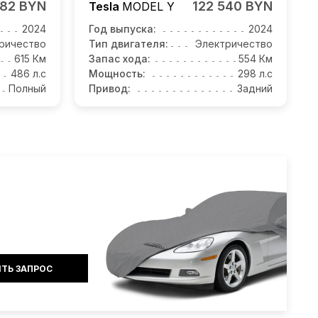
382 BYN
122 540 BYN
Tesla
MODEL Y
2024
Год выпуска:
2024
ричество
Тип двигателя:
Электричество
615 Км
Запас хода:
554 Км
486 л.с
Мощность:
298 л.с
Полный
Привод:
Задний