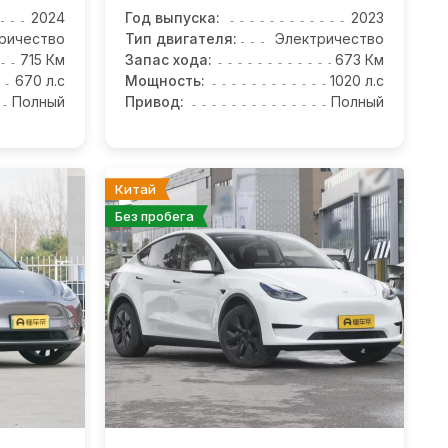
2024
Год выпуска:
2023
ричество
Тип двигателя:
Электричество
715 Км
Запас хода:
673 Км
670 л.с
Мощность:
1020 л.с
Полный
Привод:
Полный
Китай
Без пробега