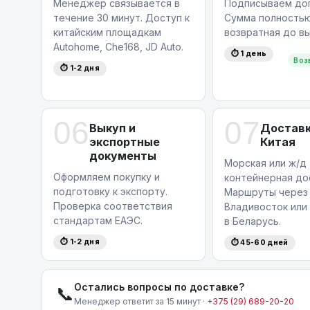
Менеджер связывается в
Подписываем дог
течение 30 минут. Доступ к
Сумма полность
китайским площадкам
возвратная до вы
Autohome, Che168, JD Auto.
⏱ 1 день
Воз
⏱ 1-2 дня
06
07
Выкуп и
Доставк
экспортные
Китая
документы
Морская или ж/д
Оформляем покупку и
контейнерная до
подготовку к экспорту.
Маршруты через
Проверка соответствия
Владивосток или
стандартам ЕАЭС.
в Беларусь.
⏱ 1-2 дня
⏱ 45-60 дней
Остались вопросы по доставке?
📞
Менеджер ответит за 15 минут ·
+375 (29) 689-20-20