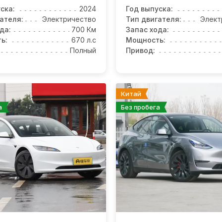
ска:
2024
Год выпуска:
ателя:
Электричество
Тип двигателя:
Элект
да:
700 Км
Запас хода:
ь:
670 л.с
Мощность:
Полный
Привод:
Китай
а
Без пробега