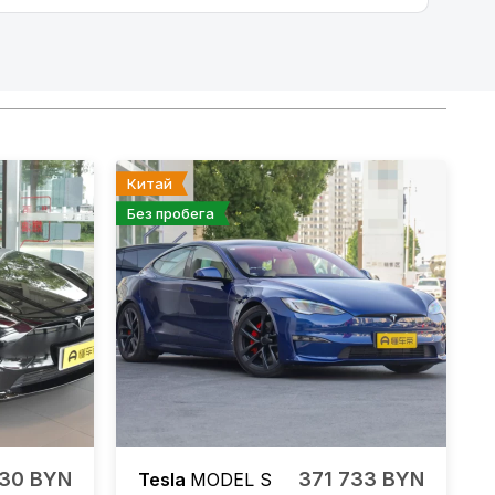
Китай
Без пробега
430 BYN
371 733 BYN
Tesla
MODEL S