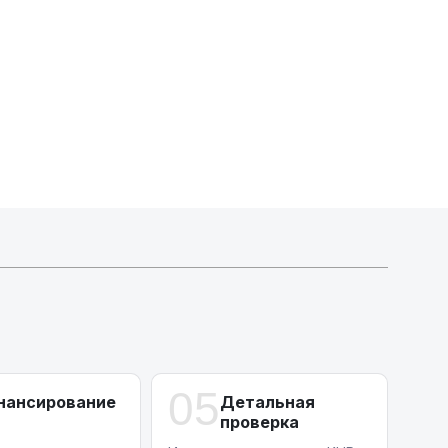
Индивидуальные условия по сделкам
ДВС из Европы/Кореи/Китая, авто из США
А-лизинг
0% аванс (клиенты Альфы) | от 10% (остальные)
Работаем точечно по специальным сделкам
05
нансирование
Детальная
проверка