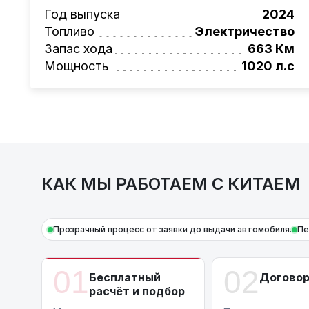
Также, для граждан РБ действует
лизинго
Год выпуска
2024
Условия и подробности можно узнать по н
Топливо
Электричество
AutoCapital
– просто доверьте работу про
Запас хода
663 Км
Мощность
1020 л.с
КАК МЫ РАБОТАЕМ С КИТАЕМ
Прозрачный процесс от заявки до выдачи автомобиля.
Пе
01
02
Бесплатный
Догово
расчёт и подбор