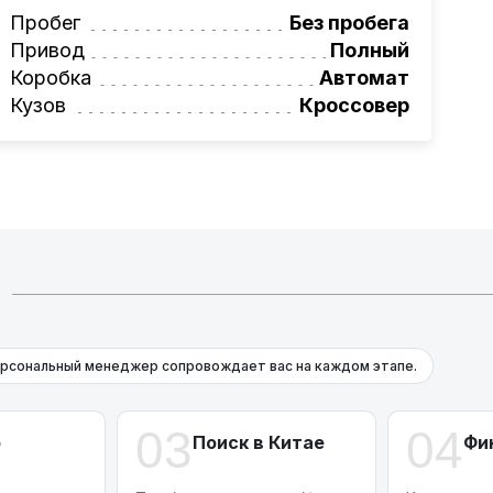
вая программа на НОВЫЕ автомобили.
Пробег
Без пробега
омеру:
+375 (29) 689-20-20
Привод
Полный
фессионалам!
Коробка
Автомат
Кузов
Кроссовер
рсональный менеджер сопровождает вас на каждом этапе.
03
04
р
Поиск в Китае
Фи