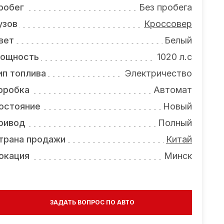
робег
Без пробега
узов
Кроссовер
вет
Белый
ощность
1020 л.с
ип топлива
Электричество
оробка
Автомат
остояние
Новый
ривод
Полный
трана продажи
Китай
окация
Минск
ЗАДАТЬ ВОПРОС ПО АВТО