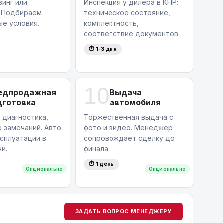
зинг или
Инспекция у дилера в КНР:
. Подбираем
техническое состояние,
ые условия.
комплектность,
соответствие документов.
⏱ 1-3 дня
10
едпродажная
Выдача
дготовка
автомобиля
 диагностика,
Торжественная выдача с
 замечаний. Авто
фото и видео. Менеджер
ксплуатации в
сопровождает сделку до
и.
финала.
⏱ 1 день
Опционально
Опционально
ЗАДАТЬ ВОПРОС МЕНЕДЖЕРУ