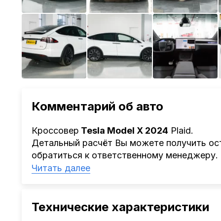
Комментарий об авто
Кроссовер
Tesla Model X 2024
Plaid.
Детальный расчёт Вы можете получить ост
обратиться к ответственному менеджеру.
Наша компания
AutoCapital
помогает Клиен
Читать далее
Китая, Кореи, ОАЭ.
Мы оказываем полный спектр услуг: поиск 
проверка автомобиля, полное документал
Технические характеристики
растаможке. Экономьте свое время и день