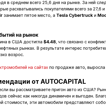
дя в среднем всего 25,6 дня на рынке. За ней сл
орые расхватывались покупателями всего за 27,6 и
ir
занимает пятое место, а
Tesla Cybertruck
и
Mod
бытий на рынок
зина в США достигла
$4.48
, что связано с конфли
нефтяных рынках. В результате интерес потребите
зко возрос.
ктромобилей на сайтах
по продаже авто, выросла
мендации от AUTOCAPITAL
, если вы рассматриваете пригон авто из США? Ры
ов сейчас как никогда динамичен и выгоден. Бла
ой стоимости, эти автомобили представляют собо