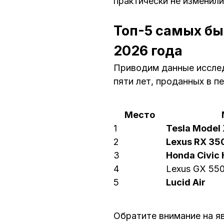
практически не изменили
Топ-5 самых бы
2026 года
Приводим данные исслед
пяти лет, проданных в п
Место
1
Tesla Model
2
Lexus RX 35
3
Honda Civic 
4
Lexus GX 55
5
Lucid Air
Обратите внимание на я