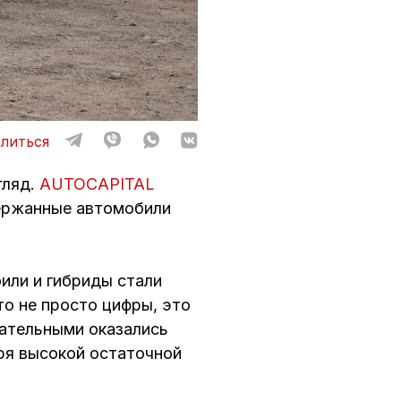
литься
гляд.
AUTOCAPITAL
держанные автомобили
или и гибриды стали
то не просто цифры, это
кательными оказались
аря высокой остаточной