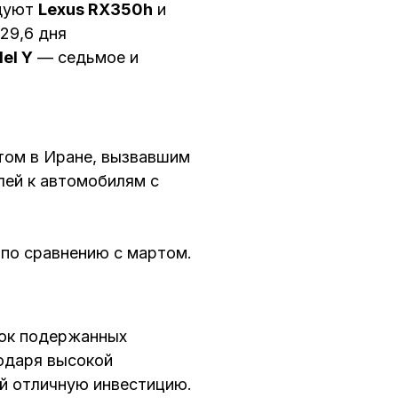
едуют
Lexus RX350h
и
 29,6 дня
el Y
— седьмое и
ктом в Иране, вызвавшим
лей к автомобилям с
 по сравнению с мартом.
нок подержанных
годаря высокой
й отличную инвестицию.