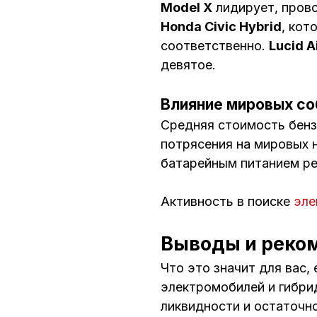
Model X
лидирует, прово
Honda Civic Hybrid
, кот
соответственно.
Lucid A
девятое.
Влияние мировых со
Средняя стоимость бен
потрясения на мировых 
батарейным питанием ре
Активность в поиске
эле
Выводы и реко
Что это значит для вас
электромобилей и гибрид
ликвидности и остаточн