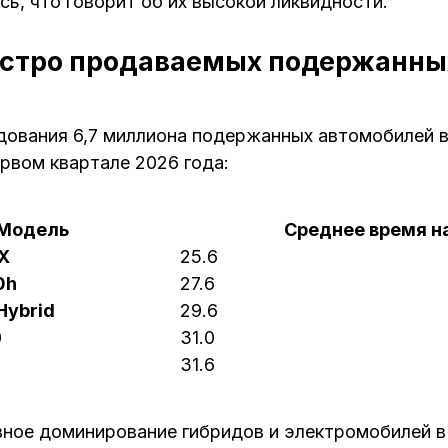
сь, что говорит об их высокой ликвидности.
стро продаваемых подержанных
ования 6,7 миллиона подержанных автомобилей в
ервом квартале 2026 года:
Модель
Среднее время на
 X
25.6
0h
27.6
Hybrid
29.6
0
31.0
31.6
вное доминирование гибридов и электромобилей в