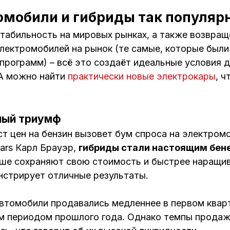
омобили и гибриды так популяр
естабильность на мировых рынках, а также возвра
электромобилей на рынок (те самые, которые был
программ) – всё это создаёт идеальные условия д
А можно найти
практически новые электрокары
, ч
ный триумф
т цен на бензин вызовет бум спроса на электромо
ars Карл Брауэр,
гибриды стали настоящим бе
ше сохраняют свою стоимость и быстрее наращив
стрирует отличные результаты.
втомобили продавались медленнее в первом кварт
м периодом прошлого года. Однако темпы продаж