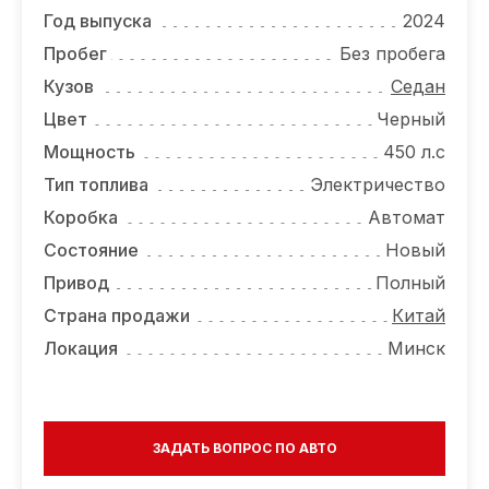
ОТЗЫВЫ
Год выпуска
2024
ВАКАНСИИ
Пробег
Без пробега
Кузов
Седан
О КОМПАНИИ
Цвет
Черный
КОНТАКТЫ
Мощность
450 л.с
Тип топлива
Электричество
Коробка
Автомат
Состояние
Новый
Привод
Полный
Страна продажи
Китай
Локация
Минск
ЗАДАТЬ ВОПРОС ПО АВТО