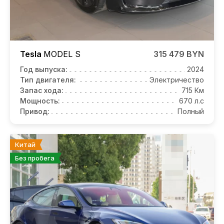
Tesla
MODEL S
315 479 BYN
Год выпуска:
2024
Тип двигателя:
Электричество
Запас хода:
715 Км
Мощность:
670 л.с
Привод:
Полный
Китай
Без пробега