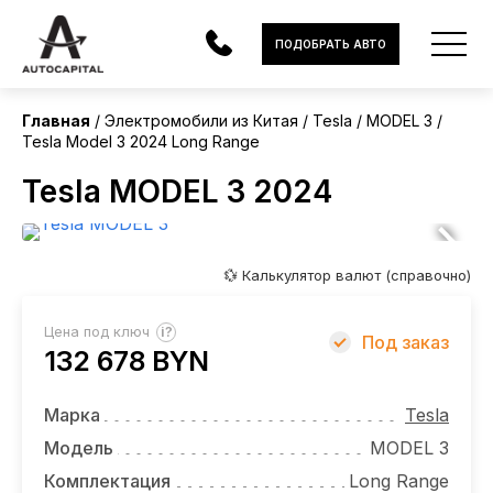
Китай
ПОДОБРАТЬ АВТО
Без пробега
Главная
Электромобили из Китая
Tesla
MODEL 3
Tesla Model 3 2024 Long Range
АВТОМОБИЛИ
Tesla MODEL 3 2024
ЭЛЕКТРОМОБИЛИ
В НАЛИЧИИ
💱 Калькулятор валют (справочно)
МОТОЦИКЛЫ
?
Цена под ключ
Под заказ
УСЛУГИ
132 678 BYN
ЛИЗИНГ
Марка
Tesla
НОВОСТИ
Модель
MODEL 3
Комплектация
Long Range