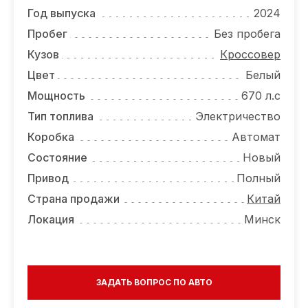
ОТЗЫВЫ
Год выпуска
2024
ВАКАНСИИ
Пробег
Без пробега
Кузов
Кроссовер
О КОМПАНИИ
Цвет
Белый
КОНТАКТЫ
Мощность
670 л.с
Тип топлива
Электричество
Коробка
Автомат
Состояние
Новый
Привод
Полный
Страна продажи
Китай
Локация
Минск
ЗАДАТЬ ВОПРОС ПО АВТО