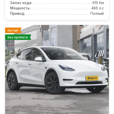
Запас хода:
615 Км
Мощность:
486 л.с
Привод:
Полный
Китай
Без пробега