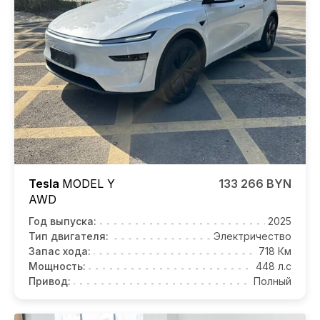
Tesla
MODEL Y
133 266 BYN
AWD
Год выпуска:
2025
Тип двигателя:
Электричество
Запас хода:
718 Км
Мощность:
448 л.с
Привод:
Полный