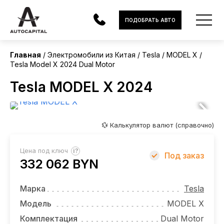
Китай
ПОДОБРАТЬ АВТО
Без пробега
Главная
Электромобили из Китая
Tesla
MODEL X
Tesla Model X 2024 Dual Motor
АВТОМОБИЛИ
Tesla MODEL X 2024
ЭЛЕКТРОМОБИЛИ
В НАЛИЧИИ
💱 Калькулятор валют (справочно)
МОТОЦИКЛЫ
?
Цена под ключ
Под заказ
УСЛУГИ
332 062 BYN
ЛИЗИНГ
Марка
Tesla
НОВОСТИ
Модель
MODEL X
Комплектация
Dual Motor