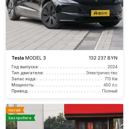
Tesla
MODEL 3
132 237 BYN
Год выпуска:
2024
Тип двигателя:
Электричество
Запас хода:
713 Км
Мощность:
450 л.с
Привод:
Полный
Китай
Без пробега