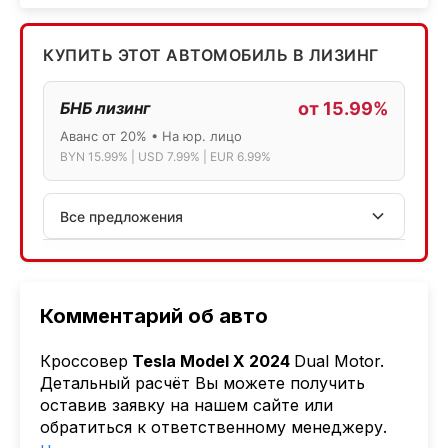
КУПИТЬ ЭТОТ АВТОМОБИЛЬ В ЛИЗИНГ
БНБ лизинг
от 15.99%
Аванс от 20% • На юр. лицо
BYN 15.99% | USD 7.99% | EUR 6.99%
Все предложения
АСБ лизинг
Физ.лица: 13.75% → 14.75% | Юр.лица: 16%
Программа "Топ" для электромобилей
Комментарий об авто
МТБанк
Кроссовер
Tesla Model X 2024
Dual Motor.
Лизинг: BYN 17% | USD 7.99% | EUR 6.99%
Детальный расчёт Вы можете получить
Также доступен кредит "Проще простого" 18.9%
оставив заявку на нашем сайте или
обратиться к ответственному менеджеру.
Активлизиг