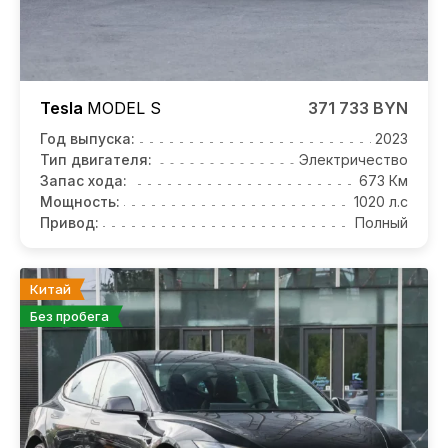
Tesla
MODEL S
371 733 BYN
Год выпуска:
2023
Тип двигателя:
Электричество
Запас хода:
673 Км
Мощность:
1020 л.с
Привод:
Полный
Китай
Без пробега