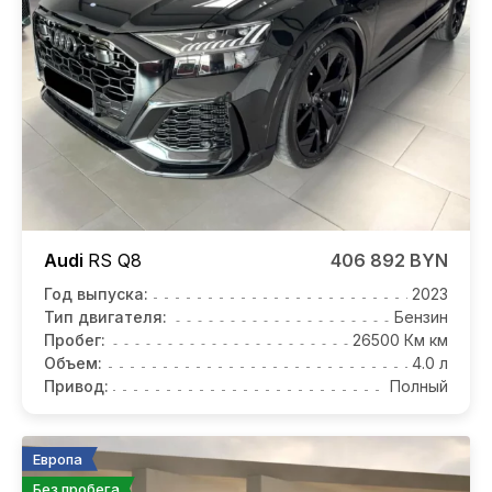
Audi
RS Q8
406 892 BYN
Год выпуска:
2023
Тип двигателя:
Бензин
Пробег:
26500 Км км
Объем:
4.0 л
Привод:
Полный
Европа
Без пробега