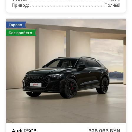
Привод:
Полный
Европа
Без пробега
Audi
RSQ8
628 066 BYN