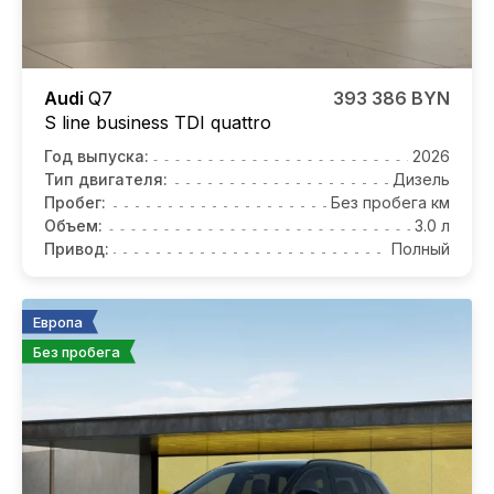
Audi
Q7
393 386 BYN
S line business TDI quattro
Год выпуска:
2026
Тип двигателя:
Дизель
Пробег:
Без пробега км
Объем:
3.0 л
Привод:
Полный
Европа
Без пробега