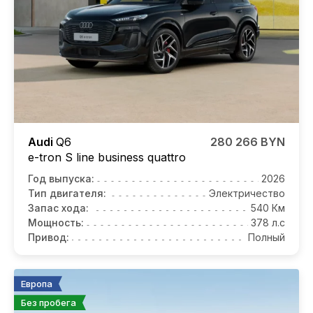
Audi
Q6
280 266 BYN
e-tron S line business quattro
Год выпуска:
2026
Тип двигателя:
Электричество
Запас хода:
540 Км
Мощность:
378 л.с
Привод:
Полный
Европа
Без пробега