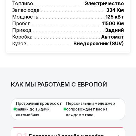
Топливо
Электричество
Европы, Китая, Кореи, ОАЭ.
Запас хода
334 Км
Мы оказываем полный спектр услуг: поиск
Мощность
125 кВт
авто, подбор авто согласно заявке,
Пробег
11500 Км
проверка автомобиля, полное
Привод
Задний
документальное сопровождение, помощь
Коробка
Автомат
при растаможке. Экономьте свое время и
Кузов
Внедорожник (SUV)
деньги!
Также, для граждан РБ действует
лизинговая программа на НОВЫЕ
автомобили.
Условия и подробности можно узнать по
номеру: +375 (29) 689-20-20
КАК МЫ РАБОТАЕМ С ЕВРОПОЙ
AutoCapital – просто доверьте работу
профессионалам!
Прозрачный процесс от
Персональный менеджер
*Цена автомобиля указана без
заявки до выдачи
сопровождает вас на
дополнительных платежей и расходов.
автомобиля.
каждом этапе.
Бесплатный расчёт и подбор