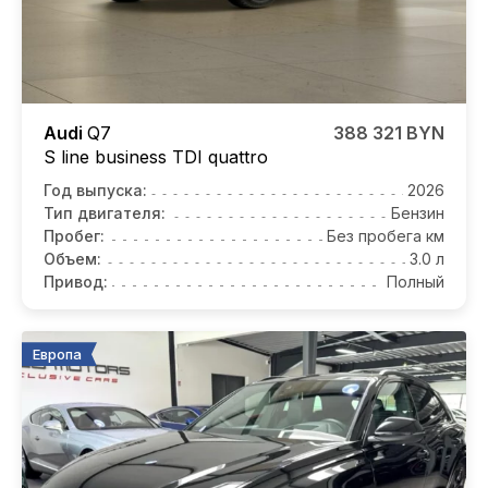
Audi
Q7
388 321 BYN
S line business TDI quattro
Год выпуска:
2026
Тип двигателя:
Бензин
Пробег:
Без пробега км
Объем:
3.0 л
Привод:
Полный
Европа