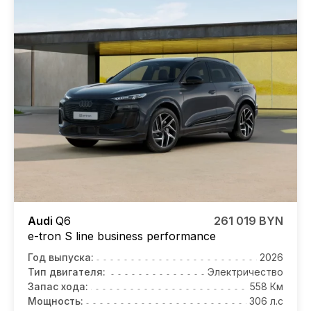
Audi
Q6
261 019 BYN
e-tron S line business performance
Год выпуска:
2026
Тип двигателя:
Электричество
Запас хода:
558 Км
Мощность:
306 л.с