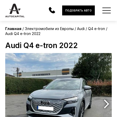
Европа
ПОДОБРАТЬ АВТО
Главная
Электромобили из Европы
Audi
Q4 e-tron
Audi Q4 e-tron 2022
АВТОМОБИЛИ
Audi Q4 e-tron 2022
ЭЛЕКТРОМОБИЛИ
В НАЛИЧИИ
МОТОЦИКЛЫ
УСЛУГИ
ЛИЗИНГ
НОВОСТИ