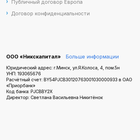
Публичный договор Европа
Договор конфиденциальности
ООО «Никскапитал»
Больше информации
Юридический адрес: г.Минск, ул.Я.Колоса, 4, пом.5н
УНП: 193065676
Расчётный счет: BY54PJCB30120763001030000933 в ОАО
«Приорбанк»
Код банка: PJCBBY2X
Директор: Светлана Васильевна Никитёнок