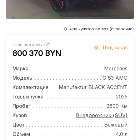
ОТЗЫВЫ
ВАКАНСИИ
О КОМПАНИИ
💱 Калькулятор валют (справочно)
КОНТАКТЫ
?
Цена под ключ
Под заказ
800 370 BYN
Марка
Mercedes
Модель
G 63 AMG
Комплектация
Manufaktur BLACK ACCENT
Год выпуска
2025
Пробег
2600 Км
Кузов
Внедорожник (SUV)
Цвет
Бежевый
Объем
4.0 л