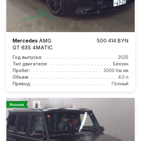
Mercedes
AMG
500 414 BYN
GT 63S
4MATIC
Год выпуска:
2025
Тип двигателя:
Бензин
Пробег:
2000 Км км
Объем:
4.0 л
Привод:
Полный
Япония