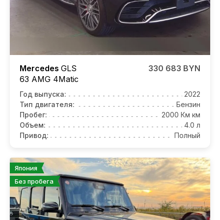
Mercedes
GLS
330 683 BYN
63 AMG 4Matic
Год выпуска:
2022
Тип двигателя:
Бензин
Пробег:
2000 Км км
Объем:
4.0 л
Привод:
Полный
Япония
Без пробега