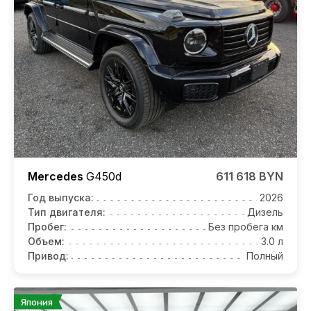
Mercedes
G450d
611 618 BYN
Год выпуска:
2026
Тип двигателя:
Дизель
Пробег:
Без пробега км
Объем:
3.0 л
Привод:
Полный
Япония