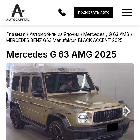
Япония
ПОДОБРАТЬ АВТО
Главная
Автомобили из Японии
Mercedes
G 63 AMG
MERCEDES BENZ G63 Manufaktur, BLACK ACCENT 2025
АВТОМОБИЛИ
Mercedes G 63 AMG 2025
ЭЛЕКТРОМОБИЛИ
В НАЛИЧИИ
МОТОЦИКЛЫ
УСЛУГИ
ЛИЗИНГ
НОВОСТИ