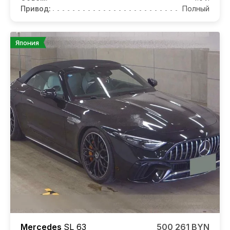
Привод:
Полный
Япония
Mercedes
SL 63
500 261 BYN