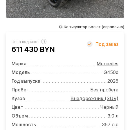
ОТЗЫВЫ
ВАКАНСИИ
О КОМПАНИИ
💱 Калькулятор валют (справочно)
КОНТАКТЫ
?
Цена под ключ
Под заказ
611 430 BYN
Марка
Mercedes
Модель
G450d
Год выпуска
2026
Пробег
Без пробега
Кузов
Внедорожник (SUV)
Цвет
Черный
Объем
3.0 л
Мощность
367 л.с