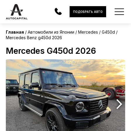
Япония
ПОДОБРАТЬ АВТО
Без пробега
Главная
Автомобили из Японии
Mercedes
G450d
Mercedes Benz g450d 2026
АВТОМОБИЛИ
Mercedes G450d 2026
ЭЛЕКТРОМОБИЛИ
В НАЛИЧИИ
МОТОЦИКЛЫ
УСЛУГИ
ЛИЗИНГ
НОВОСТИ