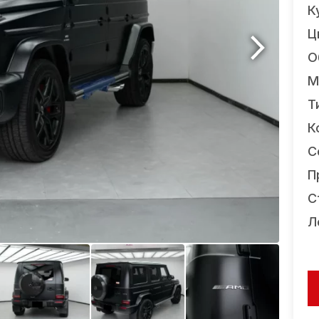
К
Ц
О
М
Т
К
С
П
С
Л