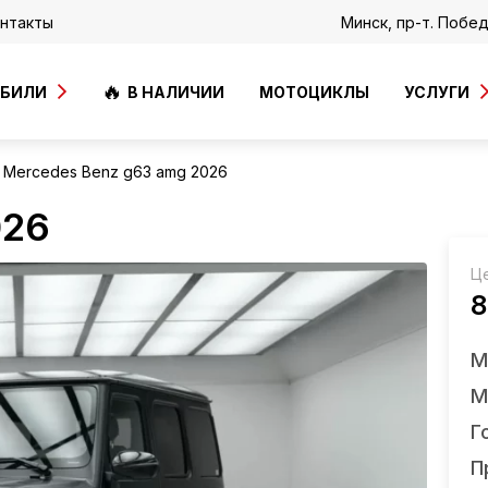
нтакты
Минск, пр-т. Побе
ОБИЛИ
В НАЛИЧИИ
МОТОЦИКЛЫ
УСЛУГИ
Mercedes Benz g63 amg 2026
026
Ц
8
М
М
Г
П