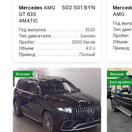
502 501 BYN
Mercedes
AMG
Merced
GT 63S
AMG
4MATIC
Год выпу
Тип двиг
Год выпуска:
2025
Пробег:
Тип двигателя:
Бензин
Объем:
Пробег:
2000 Км км
Привод:
Объем:
4.0 л
Привод:
Полный
Япония
Япония
Без пробег