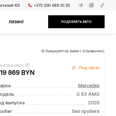
дителей 102
+375 (29) 689 20 20
ЛИЗИНГ
ПОДОБРАТЬ АВТО
💱 Калькулятор валют (справочно)
ена под ключ
?
Под заказ
19 869 BYN
арка
Mercedes
одель
G 63 AMG
од выпуска
2026
робег
Без пробега