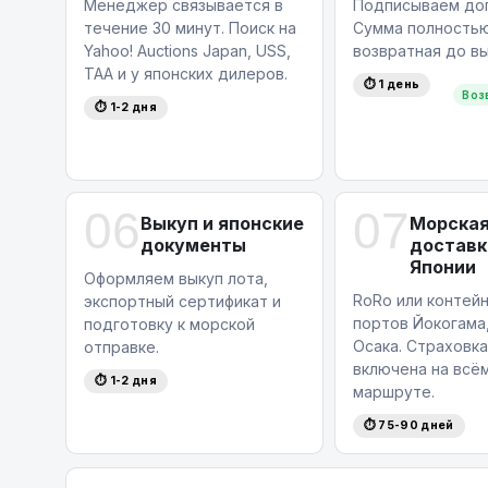
Менеджер связывается в
Подписываем дог
течение 30 минут. Поиск на
Сумма полность
Yahoo! Auctions Japan, USS,
возвратная до вы
TAA и у японских дилеров.
⏱ 1 день
Воз
⏱ 1-2 дня
06
07
Выкуп и японские
Морска
документы
доставк
Японии
Оформляем выкуп лота,
RoRo или контейн
экспортный сертификат и
портов Йокогама,
подготовку к морской
Осака. Страховка
отправке.
включена на всё
⏱ 1-2 дня
маршруте.
⏱ 75-90 дней