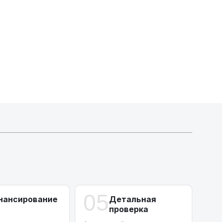
Индивидуальные условия по сделкам
ДВС из Европы/Кореи/Китая, авто из США
А-лизинг
0% аванс (клиенты Альфы) | от 10% (остальные)
Работаем точечно по специальным сделкам
05
нансирование
Детальная
проверка