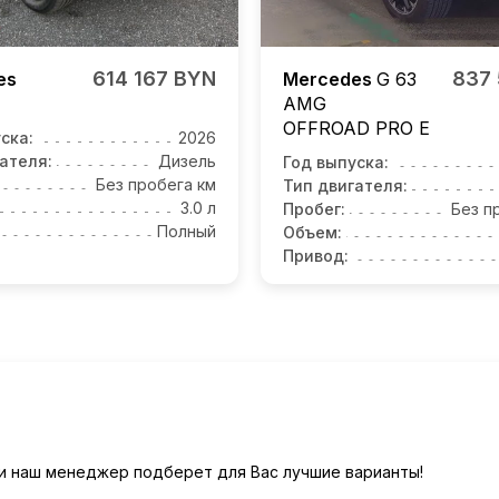
614 167 BYN
837 
es
Mercedes
G 63
AMG
OFFROAD PRO E
ска:
2026
ателя:
Дизель
Год выпуска:
Без пробега км
Тип двигателя:
3.0 л
Пробег:
Без п
Полный
Объем:
Привод:
) и наш менеджер подберет для Вас лучшие варианты!