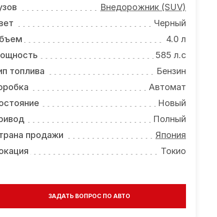
узов
Внедорожник (SUV)
вет
Черный
бъем
4.0 л
ощность
585 л.с
ип топлива
Бензин
оробка
Автомат
остояние
Новый
ривод
Полный
трана продажи
Япония
окация
Токио
ЗАДАТЬ ВОПРОС ПО АВТО