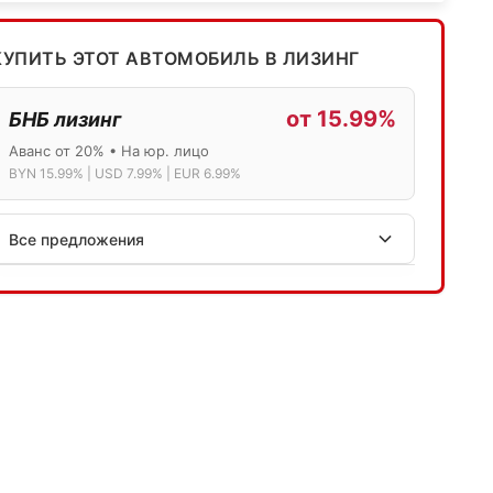
КУПИТЬ ЭТОТ АВТОМОБИЛЬ В ЛИЗИНГ
от 15.99%
БНБ лизинг
Аванс от 20% • На юр. лицо
BYN 15.99% | USD 7.99% | EUR 6.99%
Все предложения
АСБ лизинг
Физ.лица: 13.75% → 14.75% | Юр.лица: 16%
Программа "Топ" для электромобилей
МТБанк
Лизинг: BYN 17% | USD 7.99% | EUR 6.99%
Также доступен кредит "Проще простого" 18.9%
Активлизиг