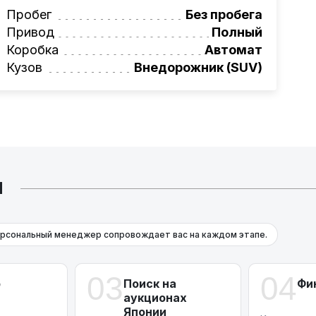
томобиль, созданный с применением
Пробег
Без пробега
Привод
Полный
ает выразительные линии дизайна и
Коробка
Автомат
. Это авто олицетворяет уверенность и
Кузов
Внедорожник (SUV)
 потоке. Каждая деталь, от массивной
рмления салона, отвечает высочайшим
ваться выгодной возможностью
ных условиях. Новый
Mercedes G 63 AMG
рские качества.
Й
ностях, позвонив нам прямо сейчас:
+375
рсональный менеджер сопровождает вас на каждом этапе.
03
04
р
Поиск на
Фи
аукционах
Японии