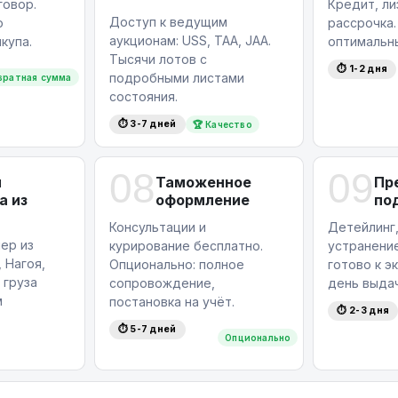
овор.
Кредит, ли
Доступ к ведущим
ю
рассрочка
аукционам: USS, TAA, JAA.
купа.
оптимальн
Тысячи лотов с
⏱ 1-2 дня
подробными листами
вратная сумма
состояния.
⏱ 3-7 дней
🏆 Качество
08
09
я
Таможенное
Пр
а из
оформление
по
Консультации и
Детейлинг,
ер из
курирование бесплатно.
устранение
 Нагоя,
Опционально: полное
готово к э
 груза
сопровождение,
день выдач
м
постановка на учёт.
⏱ 2-3 дня
⏱ 5-7 дней
Опционально