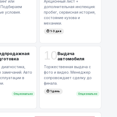
зинг или
Аукционный лист +
. Подбираем
дополнительная инспекция:
ые условия.
пробег, сервисная история,
состояние кузова и
механики.
⏱ 1-3 дня
10
едпродажная
Выдача
дготовка
автомобиля
 диагностика,
Торжественная выдача с
 замечаний. Авто
фото и видео. Менеджер
ксплуатации в
сопровождает сделку до
и.
финала.
⏱ 1 день
Опционально
Опционально