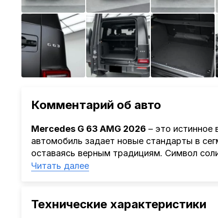
Комментарий об авто
Mercedes G 63 AMG 2026
– это истинное
автомобиль задает новые стандарты в се
оставаясь верным традициям. Символ соли
городские магистрали, так и бездорожье.
Читать далее
Под капотом скрывается высокотехнологи
с внушительной отдачей в
585 лошадиных
полным приводом
и автоматической коро
Технические характеристики
динамику разгона и уверенное управление