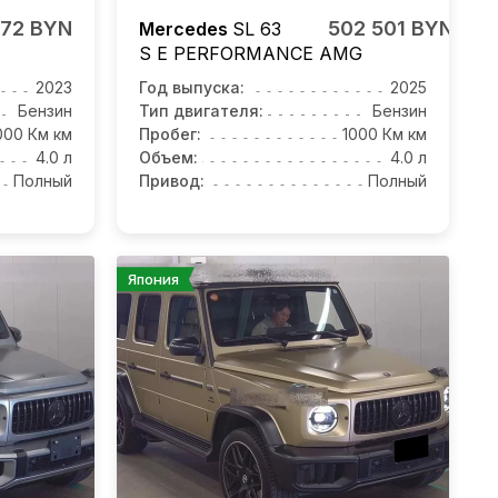
772 BYN
502 501 BYN
Mercedes
SL 63
S E PERFORMANCE AMG
2023
Год выпуска:
2025
Бензин
Тип двигателя:
Бензин
000 Км км
Пробег:
1000 Км км
4.0 л
Объем:
4.0 л
Полный
Привод:
Полный
Япония