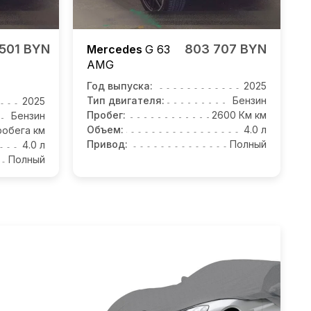
501 BYN
803 707 BYN
Mercedes
G 63
AMG
Год выпуска:
2025
Тип двигателя:
Бензин
2025
Пробег:
2600 Км км
Бензин
Объем:
4.0 л
робега км
Привод:
Полный
4.0 л
Полный