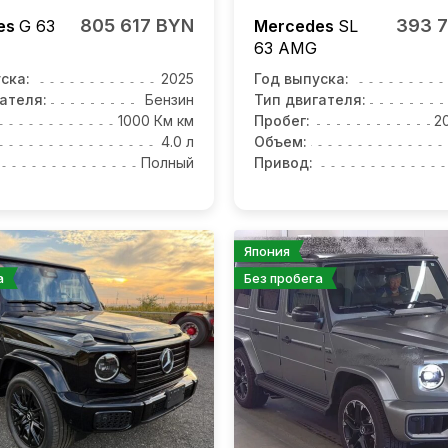
805 617 BYN
393 
es
G 63
Mercedes
SL
63
AMG
ска:
2025
Год выпуска:
ателя:
Бензин
Тип двигателя:
1000 Км км
Пробег:
2
4.0 л
Объем:
Полный
Привод:
Япония
а
Без пробега