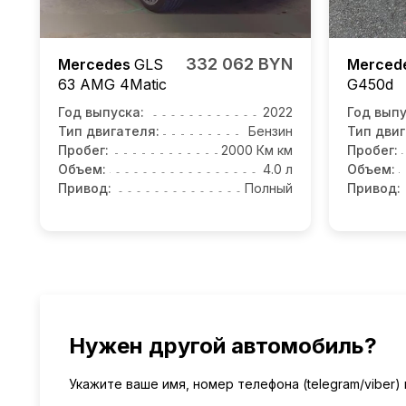
332 062 BYN
Mercedes
GLS
Merced
63 AMG 4Matic
G450d
Год выпуска:
2022
Год выпу
Тип двигателя:
Бензин
Тип двиг
Пробег:
2000 Км км
Пробег:
Объем:
4.0 л
Объем:
Привод:
Полный
Привод:
Нужен другой автомобиль?
Укажите ваше имя, номер телефона (telegram/viber