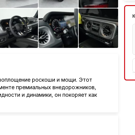
Ещё 9 фото
 воплощение роскоши и мощи. Этот
гменте премиальных внедорожников,
дности и динамики, он покоряет как
чный 4,0-литровый бензиновый двигатель
 сил
. Такая мощность в сочетании с
бкой передач гарантирует впечатляющую
 в любых дорожных условиях. 2026 год