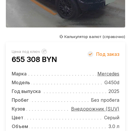
ОТЗЫВЫ
ВАКАНСИИ
О КОМПАНИИ
💱 Калькулятор валют (справочно)
КОНТАКТЫ
?
Цена под ключ
Под заказ
655 308 BYN
Марка
Mercedes
Модель
G450d
Год выпуска
2025
Пробег
Без пробега
Кузов
Внедорожник (SUV)
Цвет
Серый
Объем
3.0 л