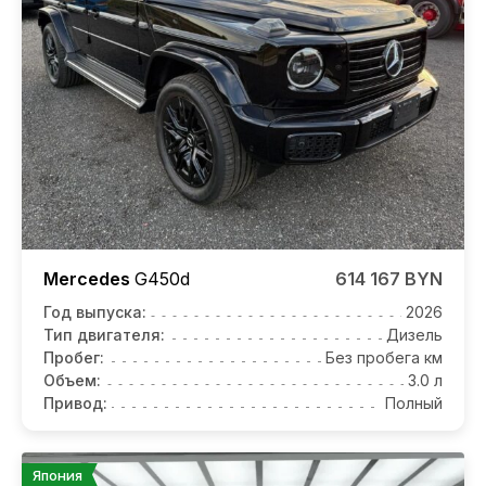
Mercedes
G450d
614 167 BYN
Год выпуска:
2026
Тип двигателя:
Дизель
Пробег:
Без пробега км
Объем:
3.0 л
Привод:
Полный
Япония