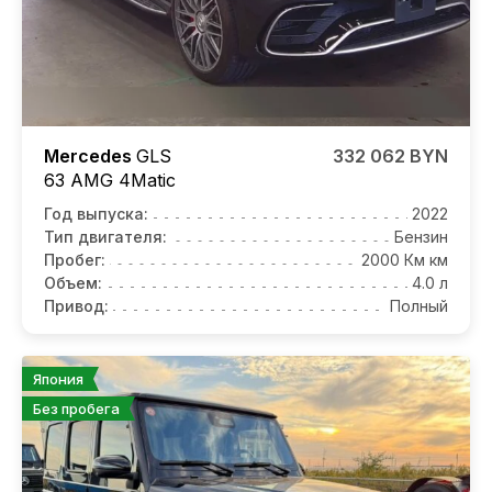
Mercedes
GLS
332 062 BYN
63 AMG 4Matic
Год выпуска:
2022
Тип двигателя:
Бензин
Пробег:
2000 Км км
Объем:
4.0 л
Привод:
Полный
Япония
Без пробега