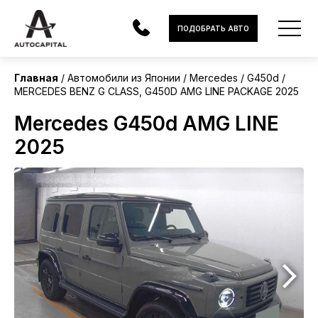
Япония
ПОДОБРАТЬ АВТО
Без пробега
Главная
Автомобили из Японии
Mercedes
G450d
MERCEDES BENZ G CLASS, G450D AMG LINE PACKAGE 2025
АВТОМОБИЛИ
Mercedes G450d AMG LINE
ЭЛЕКТРОМОБИЛИ
2025
В НАЛИЧИИ
МОТОЦИКЛЫ
УСЛУГИ
ЛИЗИНГ
НОВОСТИ