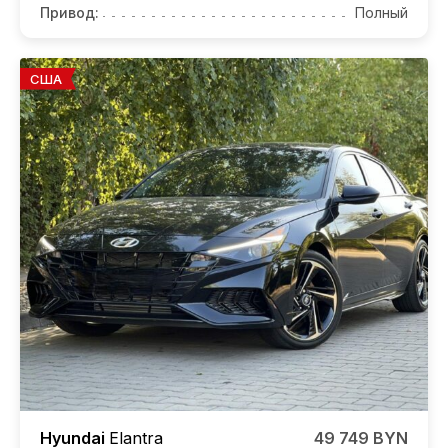
Привод:
Полный
США
Hyundai
Elantra
49 749 BYN