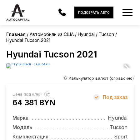
США
ПОДОБРАТЬ АВТО
Главная
Автомобили из США
Hyundai
Tucson
Hyundai Tucson 2021
АВТОМОБИЛИ
Hyundai Tucson 2021
ЭЛЕКТРОМОБИЛИ
В НАЛИЧИИ
💱 Калькулятор валют (справочно)
МОТОЦИКЛЫ
?
Цена под ключ
Под заказ
УСЛУГИ
64 381 BYN
ЛИЗИНГ
Марка
Hyundai
НОВОСТИ
Модель
Tucson
Комплектация
Sport