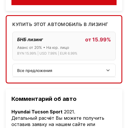
КУПИТЬ ЭТОТ АВТОМОБИЛЬ В ЛИЗИНГ
БНБ лизинг
от 15.99%
Аванс от 20% • На юр. лицо
BYN 15.99% | USD 7.99% | EUR 6.99%
Все предложения
АСБ лизинг
Физ.лица: 13.75% → 14.75% | Юр.лица: 16%
Программа "Топ" для электромобилей
Комментарий об авто
МТБанк
Hyundai Tucson Sport
2021.
Лизинг: BYN 17% | USD 7.99% | EUR 6.99%
Детальный расчёт Вы можете получить
Также доступен кредит "Проще простого" 18.9%
оставив заявку на нашем сайте или