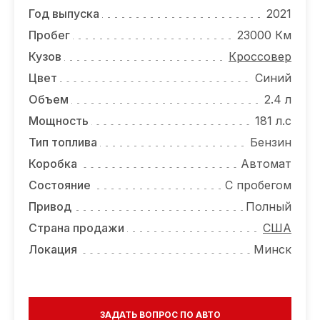
ОТЗЫВЫ
Год выпуска
2021
ВАКАНСИИ
Пробег
23000 Км
Кузов
Кроссовер
О КОМПАНИИ
Цвет
Синий
КОНТАКТЫ
Объем
2.4 л
Мощность
181 л.с
Тип топлива
Бензин
Коробка
Автомат
Состояние
С пробегом
Привод
Полный
Страна продажи
США
Локация
Минск
ЗАДАТЬ ВОПРОС ПО АВТО