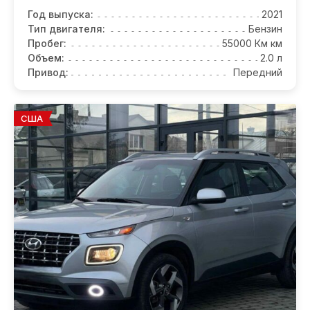
Год выпуска:
2021
Тип двигателя:
Бензин
Пробег:
55000 Км км
Объем:
2.0 л
Привод:
Передний
США