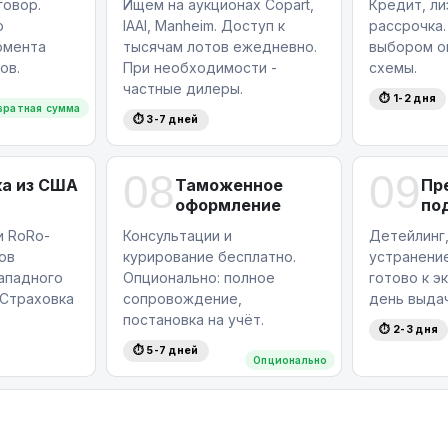
овор.
Ищем на аукционах Copart,
Кредит, ли
ю
IAAI, Manheim. Доступ к
рассрочка.
омента
тысячам лотов ежедневно.
выбором о
ов.
При необходимости -
схемы.
частные дилеры.
⏱ 1-2 дня
вратная сумма
⏱ 3-7 дней
08
09
а из США
Таможенное
Пр
оформление
по
и RoRo-
Консультации и
Детейлинг,
ов
курирование бесплатно.
устранение
западного
Опционально: полное
готово к э
Страховка
сопровождение,
день выдач
постановка на учёт.
⏱ 2-3 дня
⏱ 5-7 дней
Опционально