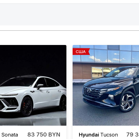
США
83 750 BYN
79 
i
Sonata
Hyundai
Tucson