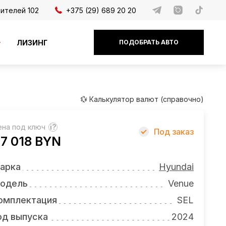
дителей 102
+375 (29) 689 20 20
ЛИЗИНГ
ПОДОБРАТЬ АВТО
💱 Калькулятор валют (справочно)
ена под ключ
?
Под заказ
7 018 BYN
арка
Hyundai
одель
Venue
омплектация
SEL
од выпуска
2024