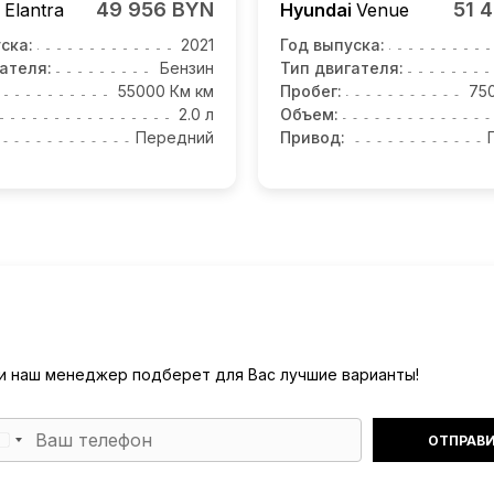
49 956 BYN
51 
i
Elantra
Hyundai
Venue
ска:
2021
Год выпуска:
ателя:
Бензин
Тип двигателя:
55000 Км км
Пробег:
75
2.0 л
Объем:
Передний
Привод:
) и наш менеджер подберет для Вас лучшие варианты!