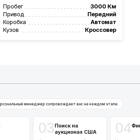
вая программа на НОВЫЕ автомобили.
Пробег
3000 Км
омеру:
+375 (29) 689-20-20
Привод
Передний
фессионалам!
Коробка
Автомат
онта и с небольшими повреждениями.
Кузов
Кроссовер
рсональный менеджер сопровождает вас на каждом этапе.
03
04
р
Поиск на
Фи
аукционах США