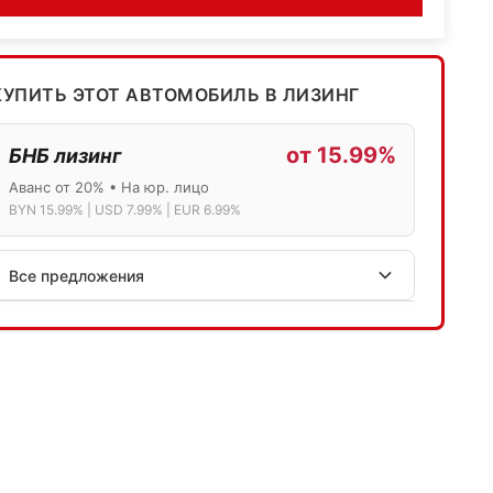
КУПИТЬ ЭТОТ АВТОМОБИЛЬ В ЛИЗИНГ
от 15.99%
БНБ лизинг
Аванс от 20% • На юр. лицо
BYN 15.99% | USD 7.99% | EUR 6.99%
Все предложения
АСБ лизинг
Физ.лица: 13.75% → 14.75% | Юр.лица: 16%
Программа "Топ" для электромобилей
МТБанк
Лизинг: BYN 17% | USD 7.99% | EUR 6.99%
Также доступен кредит "Проще простого" 18.9%