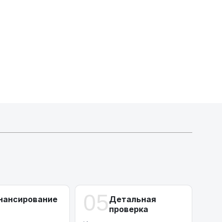
Активлизиг
Индивидуальные условия по сделкам
ДВС из Европы/Кореи/Китая, авто из США
А-лизинг
0% аванс (клиенты Альфы) | от 10% (остальные)
Работаем точечно по специальным сделкам
05
нансирование
Детальная
проверка