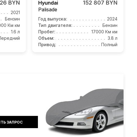
426 BYN
152 807 BYN
Hyundai
Palisade
2021
Бензин
Год выпуска:
2024
000 Км км
Тип двигателя:
Бензин
1.6 л
Пробег:
17000 Км км
Передний
Объем:
3.8 л
Привод:
Полный