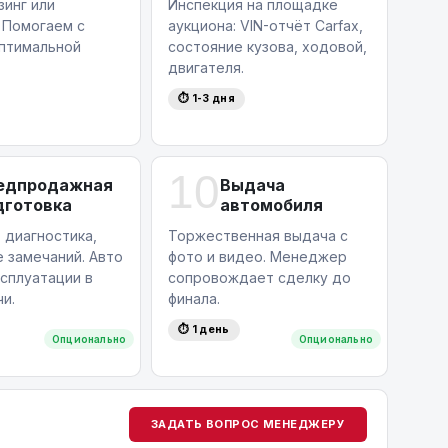
зинг или
Инспекция на площадке
 Помогаем с
аукциона: VIN-отчёт Carfax,
птимальной
состояние кузова, ходовой,
двигателя.
⏱ 1-3 дня
10
едпродажная
Выдача
дготовка
автомобиля
 диагностика,
Торжественная выдача с
 замечаний. Авто
фото и видео. Менеджер
ксплуатации в
сопровождает сделку до
и.
финала.
⏱ 1 день
Опционально
Опционально
ЗАДАТЬ ВОПРОС МЕНЕДЖЕРУ