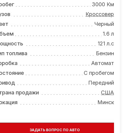
робег
3000 Км
узов
Кроссовер
вет
Черный
бъем
1.6 л
ощность
121 л.с
ип топлива
Бензин
оробка
Автомат
остояние
С пробегом
ривод
Передний
трана продажи
США
окация
Минск
ЗАДАТЬ ВОПРОС ПО АВТО