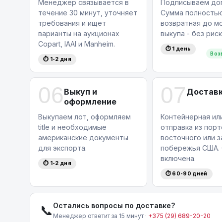
Менеджер связывается в
Подписываем дог
течение 30 минут, уточняет
Сумма полность
требования и ищет
возвратная до м
варианты на аукционах
выкупа - без риск
Copart, IAAI и Manheim.
⏱ 1 день
Воз
⏱ 1-2 дня
06
07
Выкуп и
Доставк
оформление
Выкупаем лот, оформляем
Контейнерная ил
title и необходимые
отправка из порт
американские документы
восточного или 
для экспорта.
побережья США. 
включена.
⏱ 1-2 дня
⏱ 60-90 дней
Остались вопросы по доставке?
📞
Менеджер ответит за 15 минут ·
+375 (29) 689-20-20