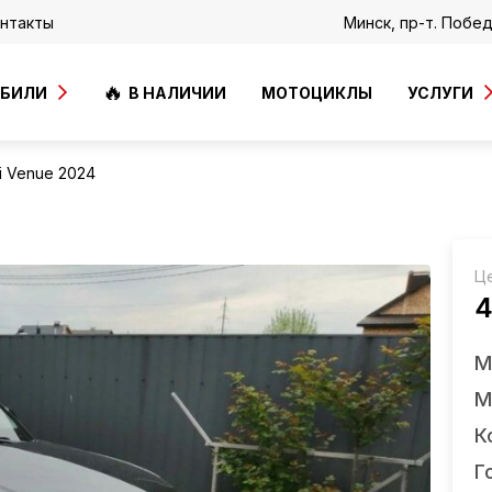
нтакты
Минск, пр-т. Побе
ОБИЛИ
В НАЛИЧИИ
МОТОЦИКЛЫ
УСЛУГИ
i Venue 2024
Ц
4
М
М
К
Г