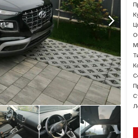
П
К
Ц
О
М
Т
К
С
П
С
Л