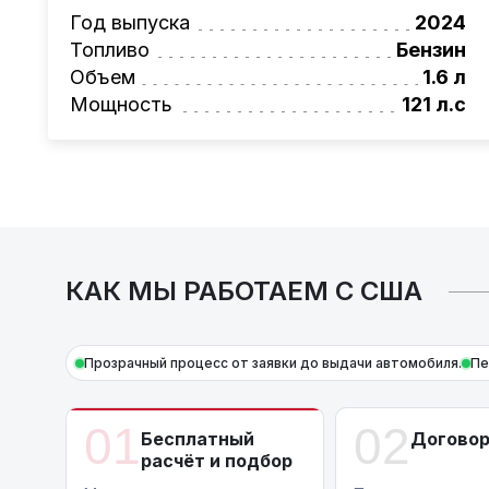
Также, для граждан РБ действует
лизинго
Год выпуска
2024
Условия и подробности можно узнать по н
Топливо
Бензин
AutoCapital
– просто доверьте работу про
Объем
1.6 л
*Цена автомобиля указана без учета рем
Мощность
121 л.с
КАК МЫ РАБОТАЕМ С США
Прозрачный процесс от заявки до выдачи автомобиля.
Пе
01
02
Бесплатный
Догово
расчёт и подбор