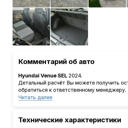
Комментарий об авто
Hyundai Venue SEL
2024.
Детальный расчёт Вы можете получить ост
обратиться к ответственному менеджеру.
Наша компания
AutoCapital
помогает Клиен
Читать далее
Китая, Кореи, ОАЭ.
Мы оказываем полный спектр услуг: поиск 
проверка автомобиля, полное документал
Технические характеристики
растаможке. Экономьте свое время и день