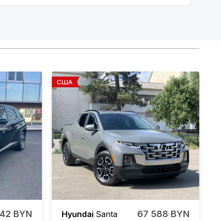
США
342 BYN
67 588 BYN
Hyundai
Santa