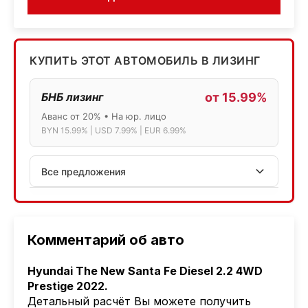
КУПИТЬ ЭТОТ АВТОМОБИЛЬ В ЛИЗИНГ
БНБ лизинг
от 15.99%
Аванс от 20% • На юр. лицо
BYN 15.99% | USD 7.99% | EUR 6.99%
Все предложения
АСБ лизинг
Физ.лица: 13.75% → 14.75% | Юр.лица: 16%
Программа "Топ" для электромобилей
Комментарий об авто
МТБанк
Hyundai The New Santa Fe Diesel 2.2 4WD
Лизинг: BYN 17% | USD 7.99% | EUR 6.99%
Prestige 2022.
Также доступен кредит "Проще простого" 18.9%
Детальный расчёт Вы можете получить