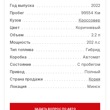
ОТЗЫВЫ
Год выпуска
2022
ВАКАНСИИ
Пробег
99554 Км
Кузов
Кроссовер
О КОМПАНИИ
Цвет
Коричневый
КОНТАКТЫ
Объем
2.2 л
Мощность
202 л.с
Тип топлива
Гибрид
Коробка
Автомат
Состояние
С пробегом
Привод
Полный
Страна продажи
Корея
Локация
Минск
ЗАДАТЬ ВОПРОС ПО АВТО