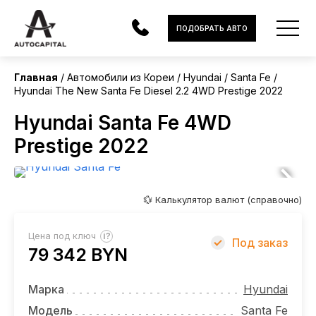
Корея
ПОДОБРАТЬ АВТО
Главная
Автомобили из Кореи
Hyundai
Santa Fe
Hyundai The New Santa Fe Diesel 2.2 4WD Prestige 2022
АВТОМОБИЛИ
Hyundai Santa Fe 4WD
ЭЛЕКТРОМОБИЛИ
Prestige 2022
В НАЛИЧИИ
МОТОЦИКЛЫ
💱 Калькулятор валют (справочно)
УСЛУГИ
?
Цена под ключ
Под заказ
79 342 BYN
ЛИЗИНГ
НОВОСТИ
Марка
Hyundai
Модель
Santa Fe