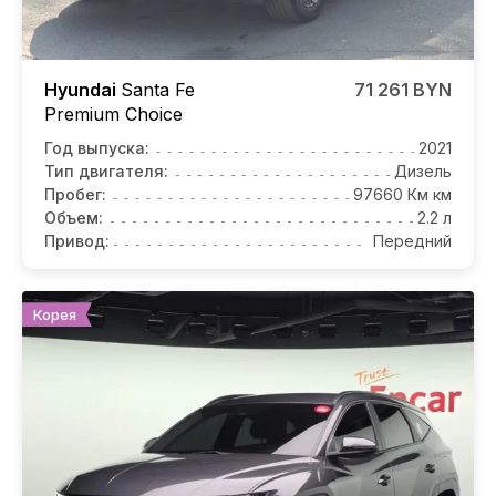
Hyundai
Santa Fe
71 261 BYN
Premium Choice
Год выпуска:
2021
Тип двигателя:
Дизель
Пробег:
97660 Км км
Объем:
2.2 л
Привод:
Передний
Корея