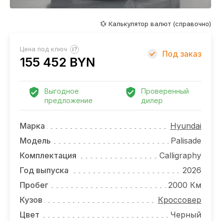
ОТЗЫВЫ
ВАКАНСИИ
💱 Калькулятор валют (справочно)
О КОМПАНИИ
?
Цена под ключ
Под заказ
155 452 BYN
КОНТАКТЫ
Выгодное
Проверенный
предложение
дилер
Марка
Hyundai
Модель
Palisade
Комплектация
Calligraphy
Год выпуска
2026
Пробег
2000 Км
Кузов
Кроссовер
Цвет
Черный