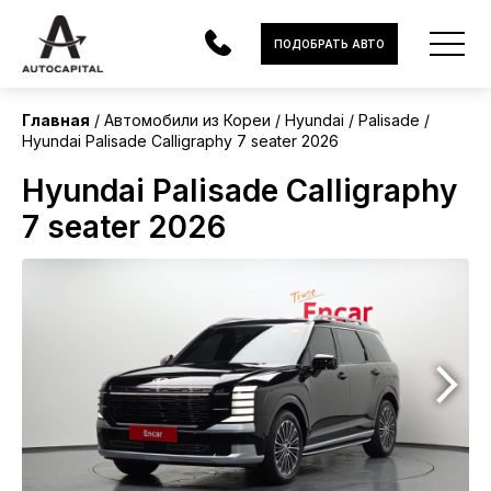
Корея
ПОДОБРАТЬ АВТО
Главная
Автомобили из Кореи
Hyundai
Palisade
Hyundai Palisade Calligraphy 7 seater 2026
АВТОМОБИЛИ
Hyundai Palisade Calligraphy
ЭЛЕКТРОМОБИЛИ
7 seater 2026
В НАЛИЧИИ
МОТОЦИКЛЫ
УСЛУГИ
ЛИЗИНГ
НОВОСТИ