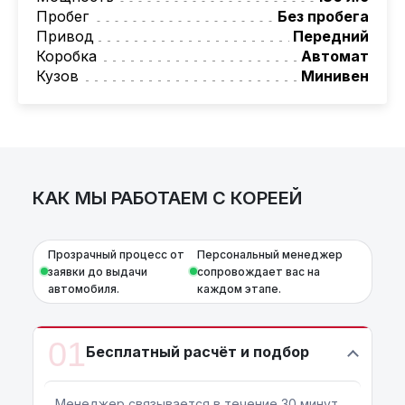
Пробег
Без пробега
Индивидуальные условия по сделкам
Привод
Передний
ДВС из Европы/Кореи/Китая, авто из США
Коробка
Автомат
А-лизинг
Кузов
Минивен
0% аванс (клиенты Альфы) | от 10% (остальные)
Работаем точечно по специальным сделкам
КАК МЫ РАБОТАЕМ С КОРЕЕЙ
Прозрачный процесс от
Персональный менеджер
заявки до выдачи
сопровождает вас на
автомобиля.
каждом этапе.
01
Бесплатный расчёт и подбор
Менеджер связывается в течение 30 минут,