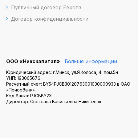
Публичный договор Европа
Договор конфиденциальности
ООО «Никскапитал»
Больше информации
Юридический адрес: г.Минск, ул.Я.Колоса, 4, пом.5н
УНП: 193065676
Расчётный счет: BY54PJCB30120763001030000933 в ОАО
«Приорбанк»
Код банка: PJCBBY2X
Директор: Светлана Васильевна Никитёнок