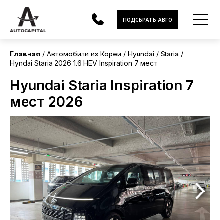
Корея
ПОДОБРАТЬ АВТО
Без пробега
Главная
Автомобили из Кореи
Hyundai
Staria
Hyndai Staria 2026 1.6 HEV Inspiration 7 мест
АВТОМОБИЛИ
Hyundai Staria Inspiration 7
ЭЛЕКТРОМОБИЛИ
мест 2026
В НАЛИЧИИ
МОТОЦИКЛЫ
УСЛУГИ
ЛИЗИНГ
НОВОСТИ