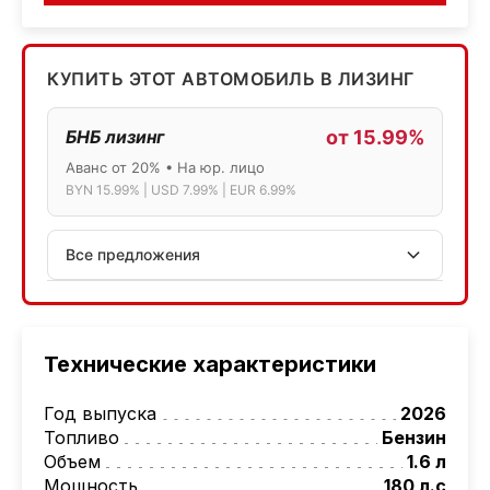
КУПИТЬ ЭТОТ АВТОМОБИЛЬ В ЛИЗИНГ
БНБ лизинг
от 15.99%
Аванс от 20% • На юр. лицо
BYN 15.99% | USD 7.99% | EUR 6.99%
Все предложения
АСБ лизинг
Физ.лица: 13.75% → 14.75% | Юр.лица: 16%
Программа "Топ" для электромобилей
Технические характеристики
МТБанк
Год выпуска
2026
Лизинг: BYN 17% | USD 7.99% | EUR 6.99%
Топливо
Бензин
Также доступен кредит "Проще простого" 18.9%
Объем
1.6 л
Мощность
180 л.с
Активлизиг