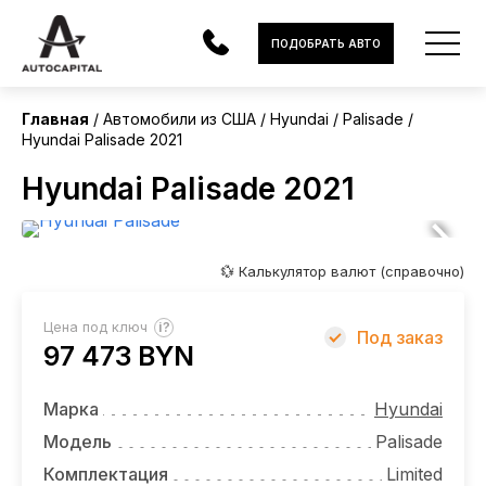
США
ПОДОБРАТЬ АВТО
Главная
Автомобили из США
Hyundai
Palisade
Hyundai Palisade 2021
АВТОМОБИЛИ
Hyundai Palisade 2021
ЭЛЕКТРОМОБИЛИ
В НАЛИЧИИ
💱 Калькулятор валют (справочно)
МОТОЦИКЛЫ
?
Цена под ключ
Под заказ
УСЛУГИ
97 473 BYN
ЛИЗИНГ
Марка
Hyundai
НОВОСТИ
Модель
Palisade
Комплектация
Limited