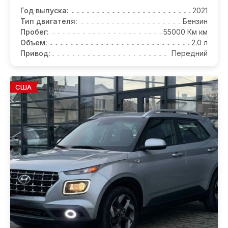
Год выпуска:
2021
Тип двигателя:
Бензин
Пробег:
55000 Км км
Объем:
2.0 л
Привод:
Передний
США