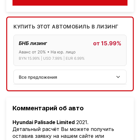
КУПИТЬ ЭТОТ АВТОМОБИЛЬ В ЛИЗИНГ
БНБ лизинг
от 15.99%
Аванс от 20% • На юр. лицо
BYN 15.99% | USD 7.99% | EUR 6.99%
Все предложения
АСБ лизинг
Физ.лица: 13.75% → 14.75% | Юр.лица: 16%
Программа "Топ" для электромобилей
Комментарий об авто
МТБанк
Hyundai Palisade Limited
2021.
Лизинг: BYN 17% | USD 7.99% | EUR 6.99%
Детальный расчёт Вы можете получить
Также доступен кредит "Проще простого" 18.9%
оставив заявку на нашем сайте или