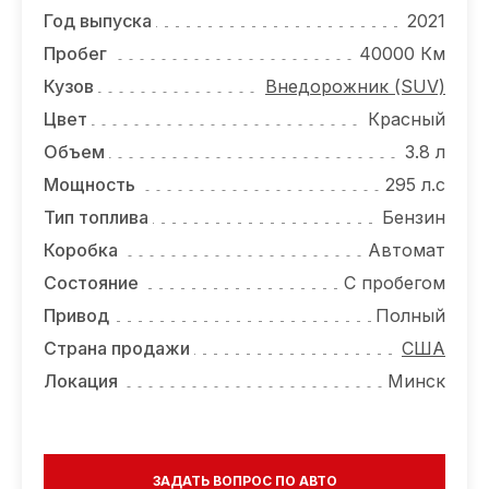
ОТЗЫВЫ
Год выпуска
2021
ВАКАНСИИ
Пробег
40000 Км
Кузов
Внедорожник (SUV)
О КОМПАНИИ
Цвет
Красный
КОНТАКТЫ
Объем
3.8 л
Мощность
295 л.с
Тип топлива
Бензин
Коробка
Автомат
Состояние
С пробегом
Привод
Полный
Страна продажи
США
Локация
Минск
ЗАДАТЬ ВОПРОС ПО АВТО