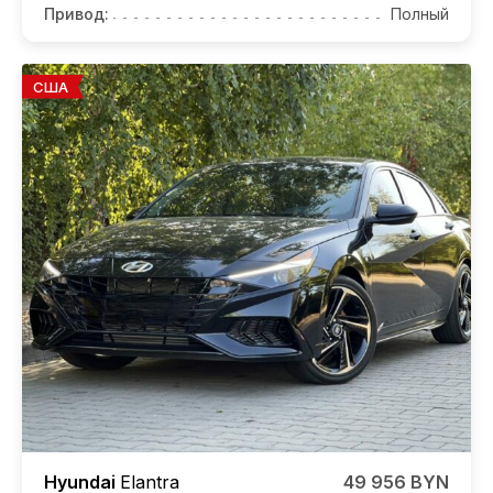
Привод:
Полный
США
Hyundai
Elantra
49 956 BYN