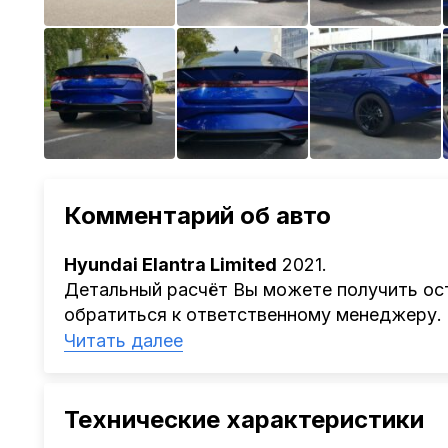
Комментарий об авто
Hyundai Elantra Limited
2021.
Детальный расчёт Вы можете получить ост
обратиться к ответственному менеджеру.
Наша компания
AutoCapital
помогает Клиен
Читать далее
Китая, Кореи, ОАЭ.
Мы оказываем полный спектр услуг: поиск 
проверка автомобиля, полное документал
Технические характеристики
растаможке. Экономьте свое время и день