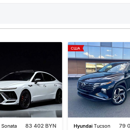
США
83 402 BYN
79 
i
Sonata
Hyundai
Tucson