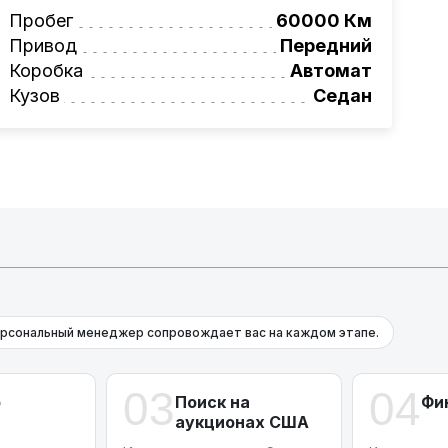
вая программа на НОВЫЕ автомобили.
Пробег
60000 Км
омеру:
+375 (29) 689-20-20
Привод
Передний
фессионалам!
Коробка
Автомат
онта и с небольшими повреждениями.
Кузов
Седан
рсональный менеджер сопровождает вас на каждом этапе.
03
04
р
Поиск на
Фи
аукционах США