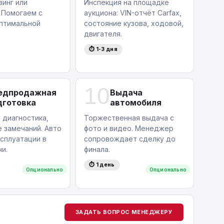
зинг или
Инспекция на площадке
 Помогаем с
аукциона: VIN-отчёт Carfax,
птимальной
состояние кузова, ходовой,
двигателя.
⏱ 1-3 дня
10
едпродажная
Выдача
дготовка
автомобиля
 диагностика,
Торжественная выдача с
 замечаний. Авто
фото и видео. Менеджер
ксплуатации в
сопровождает сделку до
и.
финала.
⏱ 1 день
Опционально
Опционально
ЗАДАТЬ ВОПРОС МЕНЕДЖЕРУ