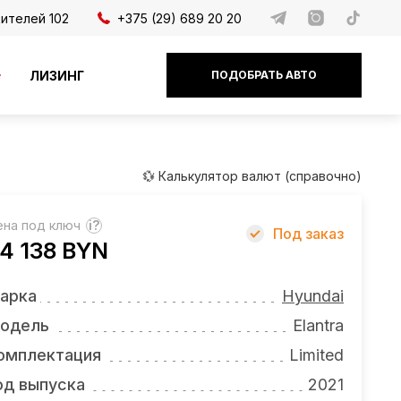
дителей 102
+375 (29) 689 20 20
ЛИЗИНГ
ПОДОБРАТЬ АВТО
💱 Калькулятор валют (справочно)
ена под ключ
?
Под заказ
4 138 BYN
арка
Hyundai
одель
Elantra
омплектация
Limited
од выпуска
2021