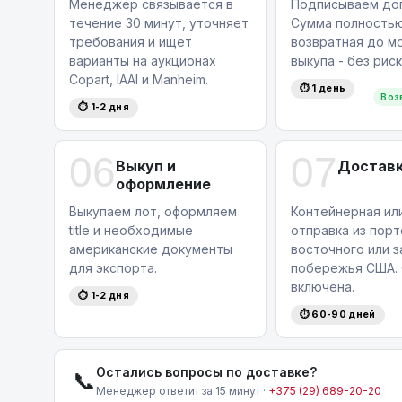
Менеджер связывается в
Подписываем дог
течение 30 минут, уточняет
Сумма полность
требования и ищет
возвратная до м
варианты на аукционах
выкупа - без риск
Copart, IAAI и Manheim.
⏱ 1 день
Воз
⏱ 1-2 дня
06
07
Выкуп и
Доставк
оформление
Выкупаем лот, оформляем
Контейнерная ил
title и необходимые
отправка из порт
американские документы
восточного или 
для экспорта.
побережья США. 
включена.
⏱ 1-2 дня
⏱ 60-90 дней
Остались вопросы по доставке?
📞
Менеджер ответит за 15 минут ·
+375 (29) 689-20-20