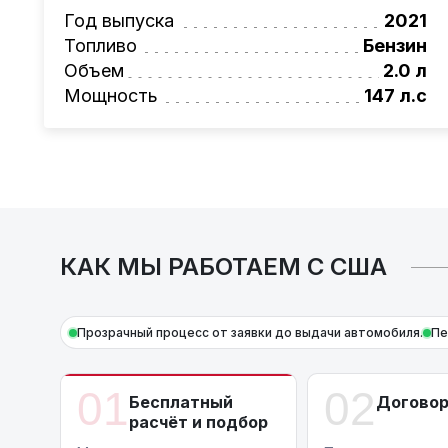
Также, для граждан РБ действует
лизинго
Год выпуска
2021
Условия и подробности можно узнать по н
Топливо
Бензин
AutoCapital
– просто доверьте работу про
Объем
2.0 л
*Цена автомобиля указана без учета рем
Мощность
147 л.с
КАК МЫ РАБОТАЕМ С США
Прозрачный процесс от заявки до выдачи автомобиля.
Пе
01
02
Бесплатный
Догово
расчёт и подбор