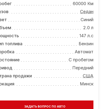
робег
60000 Км
узов
Седан
вет
Синий
бъем
2.0 л
ощность
147 л.с
ип топлива
Бензин
оробка
Автомат
остояние
С пробегом
ривод
Передний
трана продажи
США
окация
Минск
ЗАДАТЬ ВОПРОС ПО АВТО