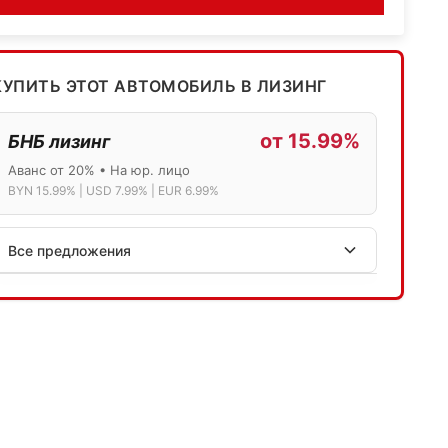
КУПИТЬ ЭТОТ АВТОМОБИЛЬ В ЛИЗИНГ
от 15.99%
БНБ лизинг
Аванс от 20% • На юр. лицо
BYN 15.99% | USD 7.99% | EUR 6.99%
Все предложения
АСБ лизинг
Физ.лица: 13.75% → 14.75% | Юр.лица: 16%
Программа "Топ" для электромобилей
МТБанк
Лизинг: BYN 17% | USD 7.99% | EUR 6.99%
Также доступен кредит "Проще простого" 18.9%