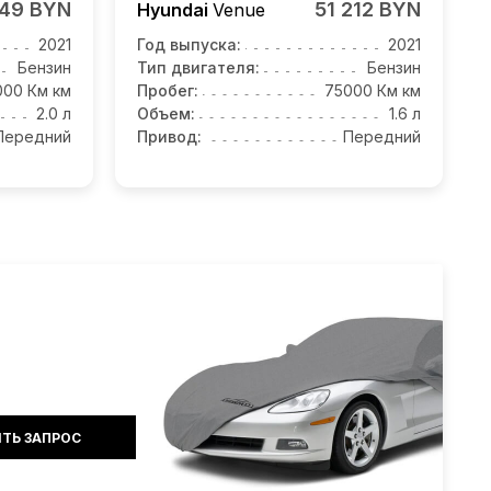
749 BYN
51 212 BYN
Hyundai
Venue
2021
Год выпуска:
2021
Бензин
Тип двигателя:
Бензин
000 Км км
Пробег:
75000 Км км
2.0 л
Объем:
1.6 л
Передний
Привод:
Передний