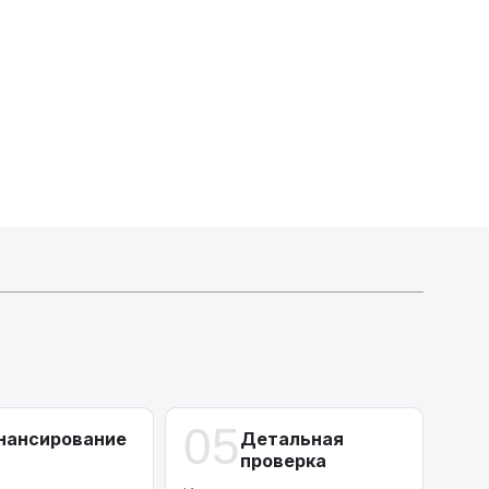
Активлизиг
Индивидуальные условия по сделкам
ДВС из Европы/Кореи/Китая, авто из США
А-лизинг
0% аванс (клиенты Альфы) | от 10% (остальные)
Работаем точечно по специальным сделкам
05
нансирование
Детальная
проверка