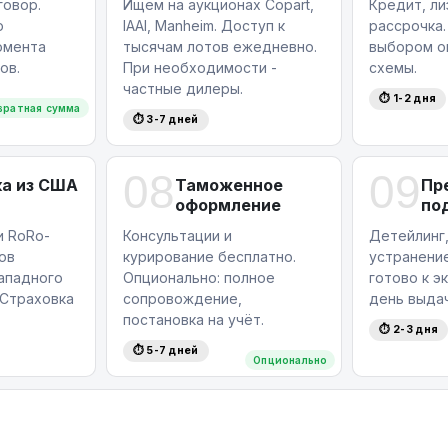
овор.
Ищем на аукционах Copart,
Кредит, ли
ю
IAAI, Manheim. Доступ к
рассрочка.
омента
тысячам лотов ежедневно.
выбором о
ов.
При необходимости -
схемы.
частные дилеры.
⏱ 1-2 дня
вратная сумма
⏱ 3-7 дней
08
09
а из США
Таможенное
Пр
оформление
по
и RoRo-
Консультации и
Детейлинг,
ов
курирование бесплатно.
устранение
западного
Опционально: полное
готово к э
Страховка
сопровождение,
день выдач
постановка на учёт.
⏱ 2-3 дня
⏱ 5-7 дней
Опционально