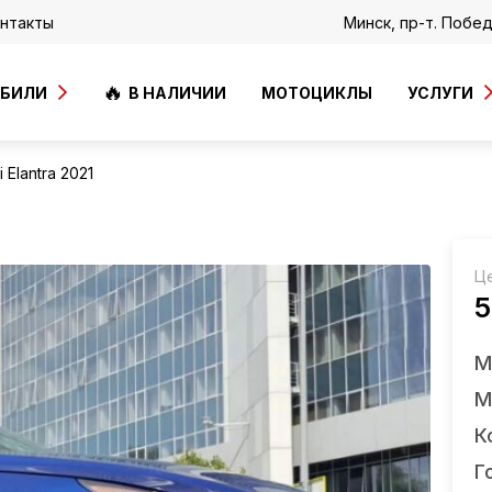
нтакты
Минск, пр-т. Побе
ОБИЛИ
В НАЛИЧИИ
МОТОЦИКЛЫ
УСЛУГИ
 Elantra 2021
Ц
5
М
М
К
Г