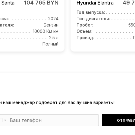
104 765 BYN
49 
i
Santa
Hyundai
Elantra
Год выпуска:
ска:
2024
Тип двигателя:
ателя:
Бензин
Пробег:
55
10000 Км км
Объем:
2.5 л
Привод:
Полный
) и наш менеджер подберет для Вас лучшие варианты!