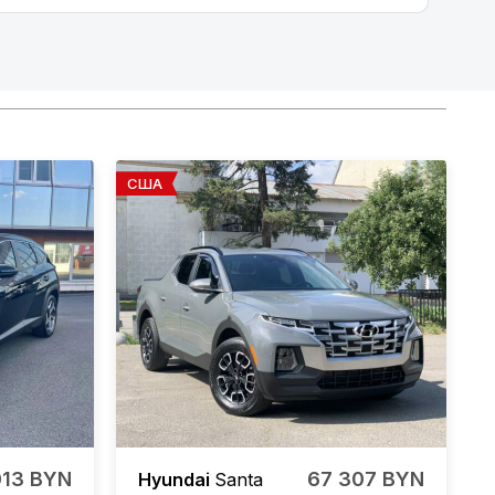
США
013 BYN
67 307 BYN
Hyundai
Santa