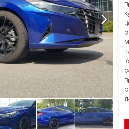
П
К
Ц
О
М
Т
К
С
П
С
Л