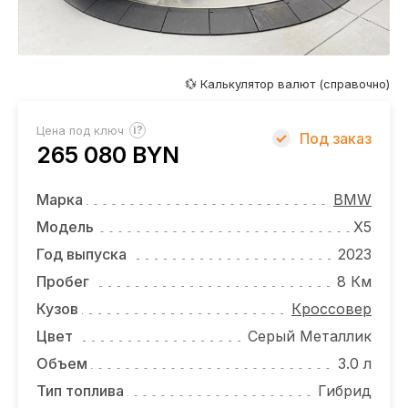
ОТЗЫВЫ
ВАКАНСИИ
О КОМПАНИИ
💱 Калькулятор валют (справочно)
КОНТАКТЫ
?
Цена под ключ
Под заказ
265 080 BYN
Марка
BMW
Модель
X5
Год выпуска
2023
Пробег
8 Км
Кузов
Кроссовер
Цвет
Серый Металлик
Объем
3.0 л
Тип топлива
Гибрид