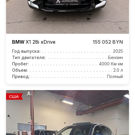
BMW
X1
28i xDrive
155 052 BYN
Год выпуска:
2025
Тип двигателя:
Бензин
Пробег:
4000 Км км
Объем:
2.0 л
Привод:
Полный
США