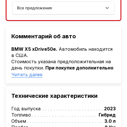
Все предложения
АСБ лизинг
Физ.лица: 13.75% → 14.75% | Юр.лица: 16%
Программа "Топ" для электромобилей
Комментарий об авто
МТБанк
BMW X5 xDrive50e.
Автомобиль находится
Лизинг: BYN 17% | USD 7.99% | EUR 6.99%
в США.
Также доступен кредит "Проще простого" 18.9%
Стоимость указана предположительная на
день покупки.
При покупке дополнительно
Активлизиг
необходимо оплатить стоимость
Читать далее
Индивидуальные условия по сделкам
доставки.
ДВС из Европы/Кореи/Китая, авто из США
А-лизинг
Технические характеристики
0% аванс (клиенты Альфы) | от 10% (остальные)
Работаем точечно по специальным сделкам
Год выпуска
2023
Топливо
Гибрид
Объем
3.0 л