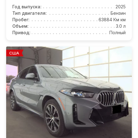
Год выпуска:
2025
Тип двигателя:
Бензин
Пробег:
63884 Км км
Объем:
3.0 л
Привод:
Полный
США