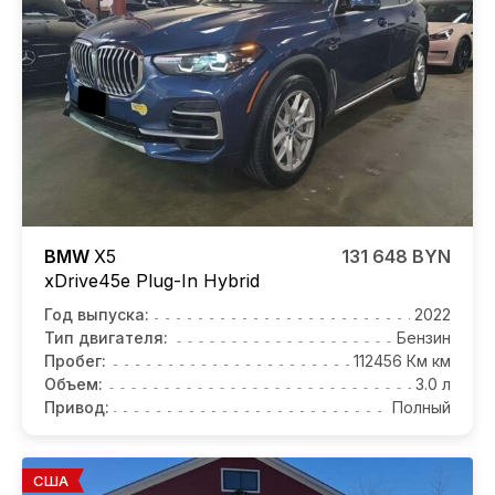
BMW
X5
131 648 BYN
xDrive45e Plug-In Hybrid
Год выпуска:
2022
Тип двигателя:
Бензин
Пробег:
112456 Км км
Объем:
3.0 л
Привод:
Полный
США