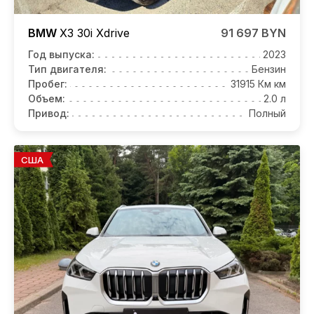
BMW
X3
30i Xdrive
91 697 BYN
Год выпуска:
2023
Тип двигателя:
Бензин
Пробег:
31915 Км км
Объем:
2.0 л
Привод:
Полный
США