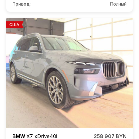
Привод:
Полный
США
BMW
X7
xDrive40i
258 907 BYN