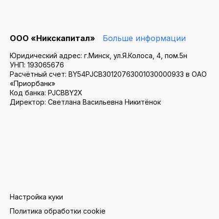
ООО «Никскапитал»
Больше информации
Юридический адрес: г.Минск, ул.Я.Колоса, 4, пом.5н
УНП: 193065676
Расчётный счет: BY54PJCB30120763001030000933 в ОАО
«Приорбанк»
Код банка: PJCBBY2X
Директор: Светлана Васильевна Никитёнок
Настройка куки
Политика обработки cookie