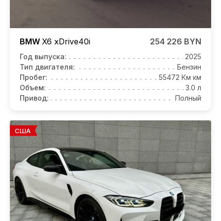
BMW
X6
xDrive40i
254 226 BYN
Год выпуска:
2025
Тип двигателя:
Бензин
Пробег:
55472 Км км
Объем:
3.0 л
Привод:
Полный
США