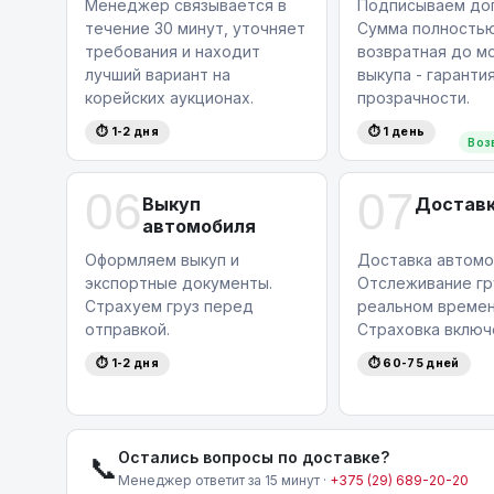
Менеджер связывается в
Подписываем дог
течение 30 минут, уточняет
Сумма полность
требования и находит
возвратная до м
лучший вариант на
выкупа - гаранти
корейских аукционах.
прозрачности.
⏱ 1-2 дня
⏱ 1 день
Воз
06
07
Выкуп
Достав
автомобиля
Оформляем выкуп и
Доставка автомо
экспортные документы.
Отслеживание гр
Страхуем груз перед
реальном времен
отправкой.
Страховка включ
⏱ 1-2 дня
⏱ 60-75 дней
Остались вопросы по доставке?
📞
Менеджер ответит за 15 минут ·
+375 (29) 689-20-20