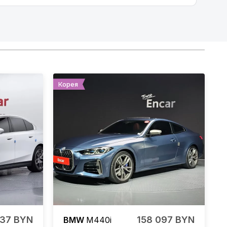
Корея
737 BYN
158 097 BYN
BMW
M440i