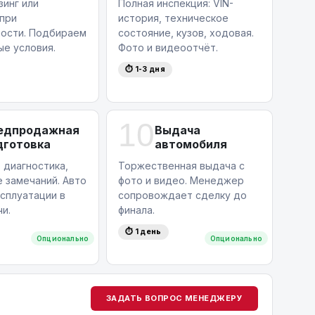
зинг или
Полная инспекция: VIN-
 при
история, техническое
ости. Подбираем
состояние, кузов, ходовая.
ые условия.
Фото и видеоотчёт.
⏱ 1-3 дня
10
едпродажная
Выдача
дготовка
автомобиля
 диагностика,
Торжественная выдача с
 замечаний. Авто
фото и видео. Менеджер
ксплуатации в
сопровождает сделку до
и.
финала.
⏱ 1 день
Опционально
Опционально
ЗАДАТЬ ВОПРОС МЕНЕДЖЕРУ