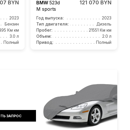
007 BYN
121 070 BYN
BMW
523d
M sports
2023
Год выпуска:
2023
Бензин
Тип двигателя:
Дизель
495 Км км
Пробег:
21551 Км км
3.0 л
Объем:
2.0 л
Полный
Привод:
Полный