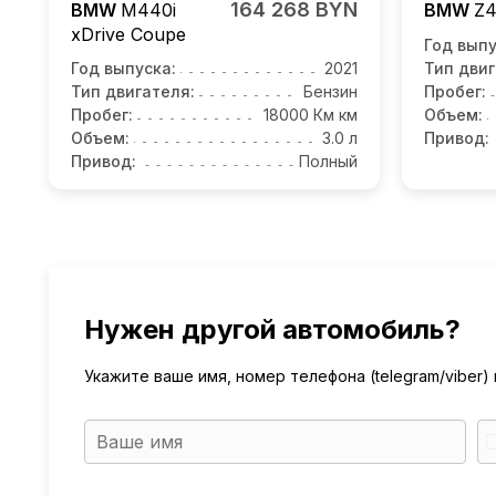
164 268 BYN
BMW
M440i
BMW
Z
xDrive Coupe
Год выпу
Год выпуска:
2021
Тип двиг
Тип двигателя:
Бензин
Пробег:
Пробег:
18000 Км км
Объем:
Объем:
3.0 л
Привод:
Привод:
Полный
Нужен другой автомобиль?
Укажите ваше имя, номер телефона (telegram/viber