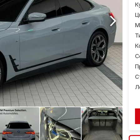
К
Ц
М
Т
К
С
П
С
Л