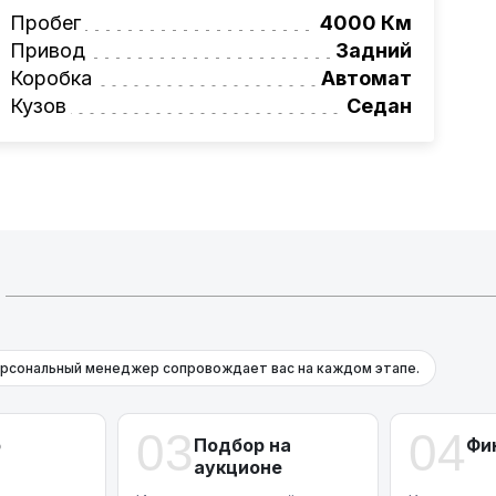
вая программа на НОВЫЕ автомобили.
Пробег
4000 Км
омеру:
+375 (29) 689-20-20
Привод
Задний
фессионалам!
Коробка
Автомат
Кузов
Седан
рсональный менеджер сопровождает вас на каждом этапе.
03
04
р
Подбор на
Фи
аукционе