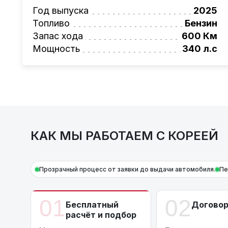
Также, для граждан РБ действует
лизинго
Год выпуска
2025
Условия и подробности можно узнать по н
Топливо
Бензин
AutoCapital
– просто доверьте работу про
Запас хода
600 Км
Мощность
340 л.с
КАК МЫ РАБОТАЕМ С КОРЕЕЙ
Прозрачный процесс от заявки до выдачи автомобиля.
Пе
01
02
Бесплатный
Догово
расчёт и подбор