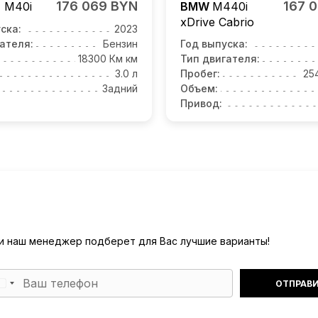
176 069 BYN
167 
4
M40i
BMW
M440i
xDrive Cabrio
ска:
2023
ателя:
Бензин
Год выпуска:
18300 Км км
Тип двигателя:
3.0 л
Пробег:
25
Задний
Объем:
Привод:
) и наш менеджер подберет для Вас лучшие варианты!