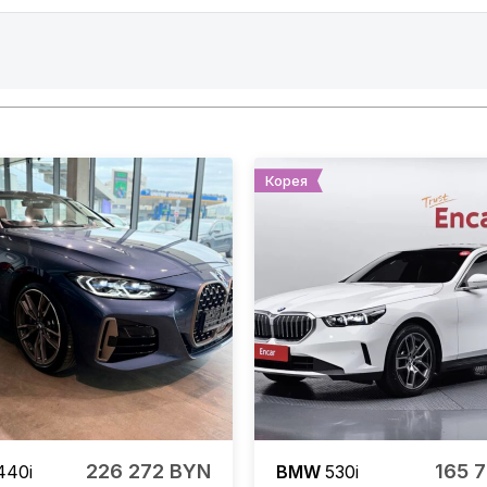
Корея
226 272 BYN
165 
40i
BMW
530i