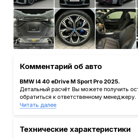
Комментарий об авто
BMW I4 40 eDrive M Sport Pro 2025.
Детальный расчёт Вы можете получить ост
обратиться к ответственному менеджеру.
Наша компания
AutoCapital
помогает Клиен
Читать далее
Китая, Кореи, ОАЭ.
Мы оказываем полный спектр услуг: поиск 
проверка автомобиля, полное документал
Технические характеристики
растаможке. Экономьте свое время и день