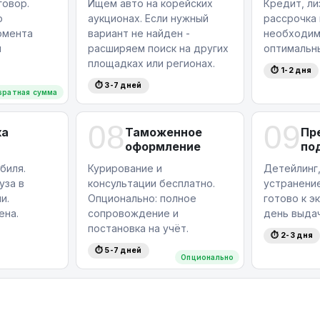
овор.
Ищем авто на корейских
Кредит, ли
ю
аукционах. Если нужный
рассрочка
омента
вариант не найден -
необходим
я
расширяем поиск на других
оптимальн
площадках или регионах.
⏱ 1-2 дня
⏱ 3-7 дней
вратная сумма
08
09
ка
Таможенное
Пр
оформление
по
биля.
Курирование и
Детейлинг,
уза в
консультации бесплатно.
устранение
и.
Опционально: полное
готово к э
ена.
сопровождение и
день выдач
постановка на учёт.
⏱ 2-3 дня
⏱ 5-7 дней
Опционально