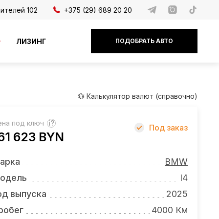
дителей 102
+375 (29) 689 20 20
ЛИЗИНГ
ПОДОБРАТЬ АВТО
💱 Калькулятор валют (справочно)
ена под ключ
?
Под заказ
61 623 BYN
арка
BMW
одель
I4
од выпуска
2025
робег
4000 Км