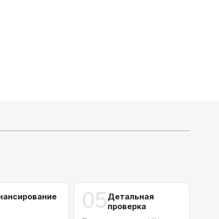
А-лизинг
0% аванс (клиенты Альфы) | от 10% (остальные)
Работаем точечно по специальным сделкам
05
нансирование
Детальная
проверка