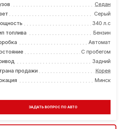
узов
Седан
вет
Серый
ощность
340 л.с
ип топлива
Бензин
оробка
Автомат
остояние
С пробегом
ривод
Задний
трана продажи
Корея
окация
Минск
ЗАДАТЬ ВОПРОС ПО АВТО