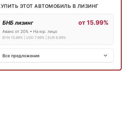
КУПИТЬ ЭТОТ АВТОМОБИЛЬ В ЛИЗИНГ
от 15.99%
БНБ лизинг
Аванс от 20% • На юр. лицо
BYN 15.99% | USD 7.99% | EUR 6.99%
Все предложения
АСБ лизинг
Физ.лица: 13.75% → 14.75% | Юр.лица: 16%
Программа "Топ" для электромобилей
МТБанк
Лизинг: BYN 17% | USD 7.99% | EUR 6.99%
Также доступен кредит "Проще простого" 18.9%
Активлизиг
Индивидуальные условия по сделкам
ДВС из Европы/Кореи/Китая, авто из США