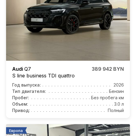
Audi
Q7
389 942 BYN
S line business TDI quattro
Год выпуска:
2026
Тип двигателя:
Бензин
Пробег:
Без пробега км
Объем:
3.0 л
Привод:
Полный
Европа