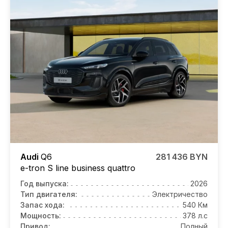
Audi
Q6
281 436 BYN
e-tron S line business quattro
Год выпуска:
2026
Тип двигателя:
Электричество
Запас хода:
540 Км
Мощность:
378 л.с
Привод:
Полный