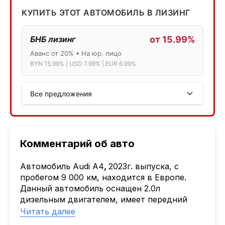
КУПИТЬ ЭТОТ АВТОМОБИЛЬ В ЛИЗИНГ
БНБ лизинг
от 15.99%
Аванс от 20% • На юр. лицо
BYN 15.99% | USD 7.99% | EUR 6.99%
Все предложения
АСБ лизинг
Физ.лица: 13.75% → 14.75% | Юр.лица: 16%
Программа "Топ" для электромобилей
Комментарий об авто
МТБанк
Автомобиль Audi A4
,
2023г. выпуска, с
Лизинг: BYN 17% | USD 7.99% | EUR 6.99%
пробегом 9 000 км, находится в Европе.
Также доступен кредит "Проще простого" 18.9%
Данный автомобиль оснащен 2.0л
дизельным двигателем, имеет передний
Активлизиг
привод.
Читать далее
Индивидуальные условия по сделкам
Детальный расчёт Вы можете получить
ДВС из Европы/Кореи/Китая, авто из США