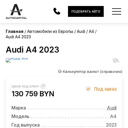
Европа
ПОДОБРАТЬ АВТО
Главная
Автомобили из Европы
Audi
A4
Audi A4 2023
АВТОМОБИЛИ
Audi A4 2023
ЭЛЕКТРОМОБИЛИ
В НАЛИЧИИ
💱 Калькулятор валют (справочно)
МОТОЦИКЛЫ
?
Цена под ключ
Под заказ
УСЛУГИ
130 759 BYN
ЛИЗИНГ
Марка
Audi
НОВОСТИ
Модель
A4
Год выпуска
2023