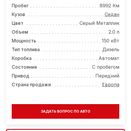
ОТЗЫВЫ
Пробег
8992 Км
ВАКАНСИИ
Кузов
Седан
Цвет
Серый Металлик
О КОМПАНИИ
Объем
2.0 л
КОНТАКТЫ
Мощность
150 кВт
Тип топлива
Дизель
Коробка
Автомат
Состояние
С пробегом
Привод
Передний
Страна продажи
Европа
ЗАДАТЬ ВОПРОС ПО АВТО