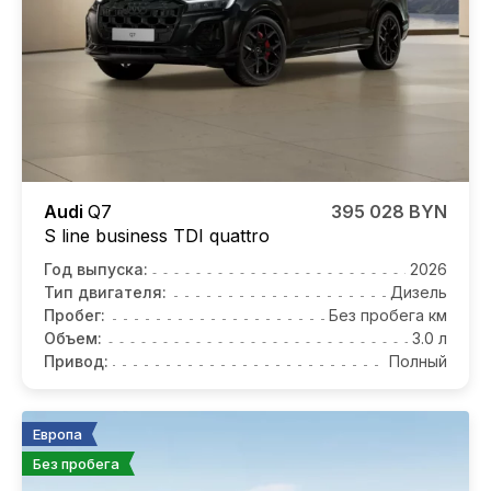
Audi
Q7
395 028 BYN
S line business TDI quattro
Год выпуска:
2026
Тип двигателя:
Дизель
Пробег:
Без пробега км
Объем:
3.0 л
Привод:
Полный
Европа
Без пробега