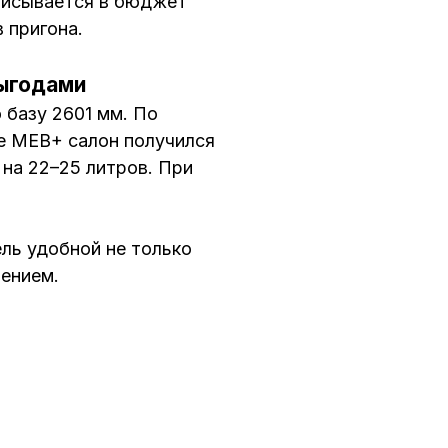
вписывается в бюджет
 пригона.
выгодами
 базу 2601 мм. По
ме MEB+ салон получился
на 22–25 литров. При
ль удобной не только
лением.