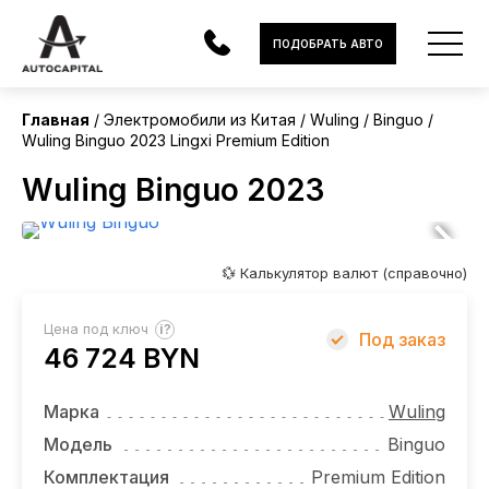
Китай
ПОДОБРАТЬ АВТО
Без пробега
Главная
Электромобили из Китая
Wuling
Binguo
Wuling Binguo 2023 Lingxi Premium Edition
АВТОМОБИЛИ
Wuling Binguo 2023
ЭЛЕКТРОМОБИЛИ
В НАЛИЧИИ
💱 Калькулятор валют (справочно)
МОТОЦИКЛЫ
?
Цена под ключ
Под заказ
УСЛУГИ
46 724 BYN
ЛИЗИНГ
Марка
Wuling
НОВОСТИ
Модель
Binguo
Комплектация
Premium Edition