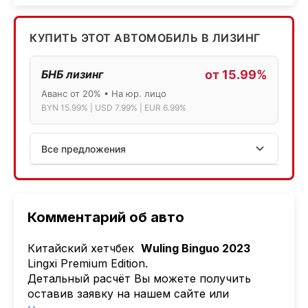
КУПИТЬ ЭТОТ АВТОМОБИЛЬ В ЛИЗИНГ
БНБ лизинг
от 15.99%
Аванс от 20% • На юр. лицо
BYN 15.99% | USD 7.99% | EUR 6.99%
Все предложения
АСБ лизинг
Физ.лица: 13.75% → 14.75% | Юр.лица: 16%
Программа "Топ" для электромобилей
Комментарий об авто
МТБанк
Китайский хетчбек
Wuling Binguo 2023
Лизинг: BYN 17% | USD 7.99% | EUR 6.99%
Lingxi Premium Edition.
Также доступен кредит "Проще простого" 18.9%
Детальный расчёт Вы можете получить
оставив заявку на нашем сайте или
Активлизиг