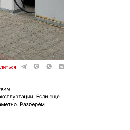
литься
ским
эксплуатации. Если ещё
заметно. Разберём