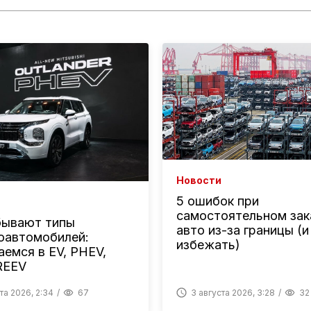
Новости
5 ошибок при
самостоятельном зак
бывают типы
авто из-за границы (и
оавтомобилей:
избежать)
аемся в EV, PHEV,
REEV
та 2026, 2:34
67
3 августа 2026, 3:28
32