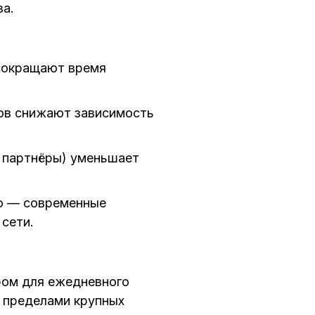
за.
сокращают время
ров снижают зависимость
и партнёры) уменьшает
но — современные
сети.
ром для ежедневного
а пределами крупных