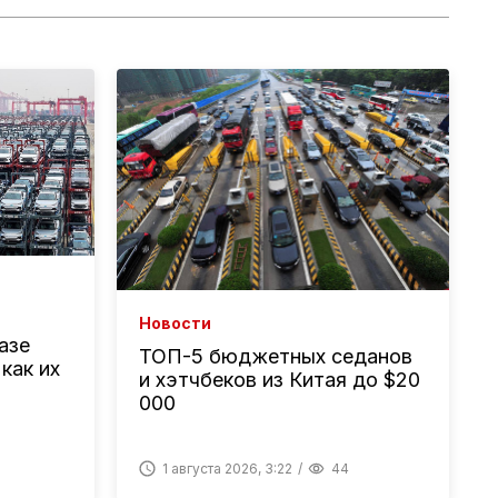
Новости
азе
ТОП-5 бюджетных седанов
 как их
и хэтчбеков из Китая до $20
000
1 августа 2026, 3:22
44