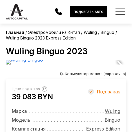
Китай
ПОДОБРАТЬ АВТО
Без пробега
Главная
Электромобили из Китая
Wuling
Binguo
Wuling Binguo 2023 Express Edition
АВТОМОБИЛИ
Wuling Binguo 2023
ЭЛЕКТРОМОБИЛИ
В НАЛИЧИИ
💱 Калькулятор валют (справочно)
МОТОЦИКЛЫ
?
Цена под ключ
Под заказ
УСЛУГИ
39 083 BYN
ЛИЗИНГ
Марка
Wuling
НОВОСТИ
Модель
Binguo
Комплектация
Express Edition