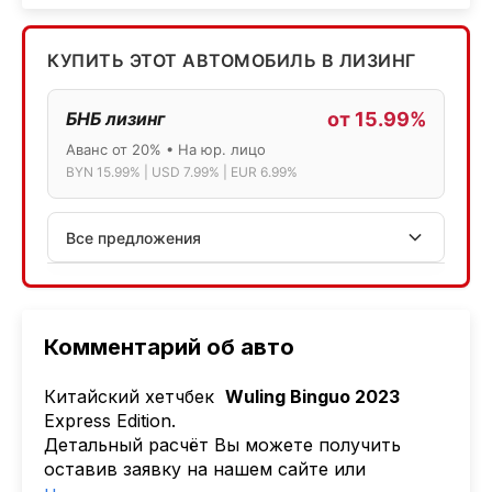
КУПИТЬ ЭТОТ АВТОМОБИЛЬ В ЛИЗИНГ
БНБ лизинг
от 15.99%
Аванс от 20% • На юр. лицо
BYN 15.99% | USD 7.99% | EUR 6.99%
Все предложения
АСБ лизинг
Физ.лица: 13.75% → 14.75% | Юр.лица: 16%
Программа "Топ" для электромобилей
Комментарий об авто
МТБанк
Китайский хетчбек
Wuling Binguo 2023
Лизинг: BYN 17% | USD 7.99% | EUR 6.99%
Express Edition.
Также доступен кредит "Проще простого" 18.9%
Детальный расчёт Вы можете получить
оставив заявку на нашем сайте или
Активлизиг