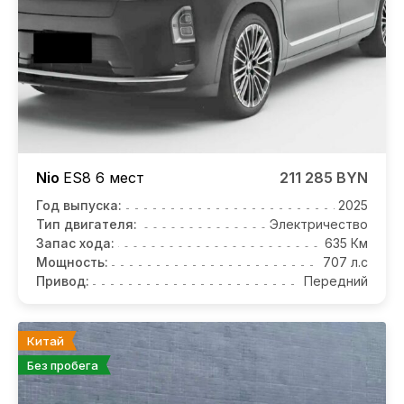
Nio
ES8
6 мест
211 285 BYN
Год выпуска:
2025
Тип двигателя:
Электричество
Запас хода:
635 Км
Мощность:
707 л.с
Привод:
Передний
Китай
Без пробега