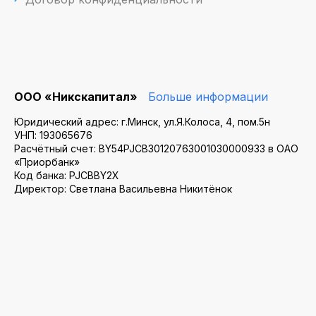
ООО «Никскапитал»
Больше информации
Юридический адрес: г.Минск, ул.Я.Колоса, 4, пом.5н
УНП: 193065676
Расчётный счет: BY54PJCB30120763001030000933 в ОАО
«Приорбанк»
Код банка: PJCBBY2X
Директор: Светлана Васильевна Никитёнок