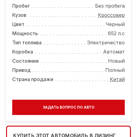
ОТЗЫВЫ
Пробег
Без пробега
ВАКАНСИИ
Кузов
Кроссовер
Цвет
Черный
О КОМПАНИИ
Мощность
652 л.с
КОНТАКТЫ
Тип топлива
Электричество
Коробка
Автомат
Состояние
Новый
Привод
Полный
Страна продажи
Китай
ЗАДАТЬ ВОПРОС ПО АВТО
КУПИТЬ ЭТОТ АВТОМОБИЛЬ В ЛИЗИНГ