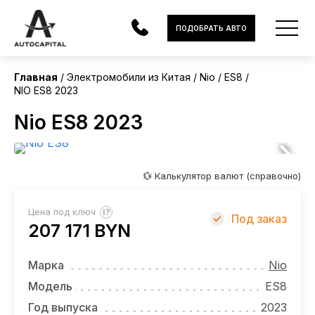
Китай
ПОДОБРАТЬ АВТО
Без пробега
Главная
Электромобили из Китая
Nio
ES8
NIO ES8 2023
АВТОМОБИЛИ
Nio ES8 2023
ЭЛЕКТРОМОБИЛИ
В НАЛИЧИИ
💱 Калькулятор валют (справочно)
МОТОЦИКЛЫ
?
Цена под ключ
Под заказ
УСЛУГИ
207 171 BYN
ЛИЗИНГ
Марка
Nio
НОВОСТИ
Модель
ES8
Год выпуска
2023