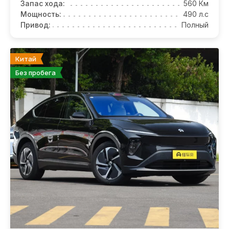
Запас хода:
560 Км
Мощность:
490 л.с
Привод:
Полный
Китай
Без пробега