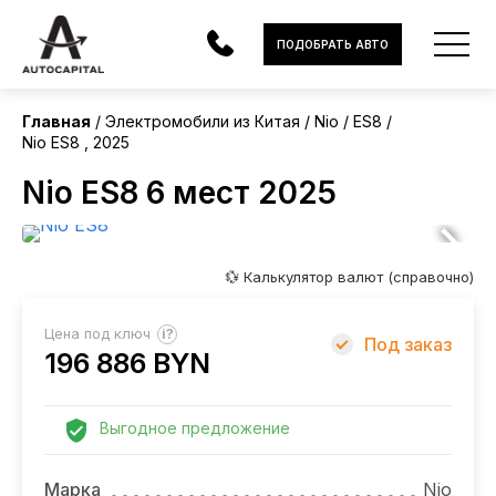
Китай
ПОДОБРАТЬ АВТО
Без пробега
Главная
Электромобили из Китая
Nio
ES8
Nio ES8 , 2025
АВТОМОБИЛИ
Nio ES8 6 мест 2025
ЭЛЕКТРОМОБИЛИ
В НАЛИЧИИ
💱 Калькулятор валют (справочно)
МОТОЦИКЛЫ
?
Цена под ключ
Под заказ
УСЛУГИ
196 886 BYN
ЛИЗИНГ
Выгодное предложение
НОВОСТИ
Марка
Nio