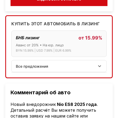
КУПИТЬ ЭТОТ АВТОМОБИЛЬ В ЛИЗИНГ
БНБ лизинг
от 15.99%
Аванс от 20% • На юр. лицо
BYN 15.99% | USD 7.99% | EUR 6.99%
Все предложения
АСБ лизинг
Физ.лица: 13.75% → 14.75% | Юр.лица: 16%
Программа "Топ" для электромобилей
Комментарий об авто
МТБанк
Новый внедорожник
Nio ES8 2025 года
.
Лизинг: BYN 17% | USD 7.99% | EUR 6.99%
Детальный расчёт Вы можете получить
Также доступен кредит "Проще простого" 18.9%
оставив заявку на нашем сайте или