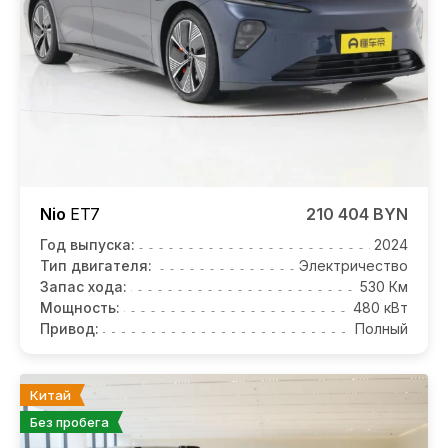
Nio
ET7
210 404 BYN
Год выпуска:
2024
Тип двигателя:
Электричество
Запас хода:
530 Км
Мощность:
480 кВт
Привод:
Полный
Китай
Без пробега