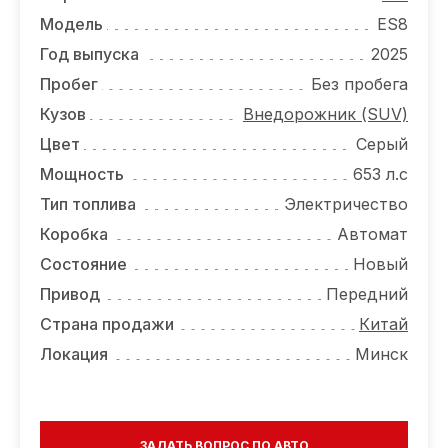
ОТЗЫВЫ
Модель
ES8
ВАКАНСИИ
Год выпуска
2025
Пробег
Без пробега
О КОМПАНИИ
Кузов
Внедорожник (SUV)
КОНТАКТЫ
Цвет
Серый
Мощность
653 л.с
Тип топлива
Электричество
Коробка
Автомат
Состояние
Новый
Привод
Передний
Страна продажи
Китай
Локация
Минск
ЗАДАТЬ ВОПРОС ПО АВТО