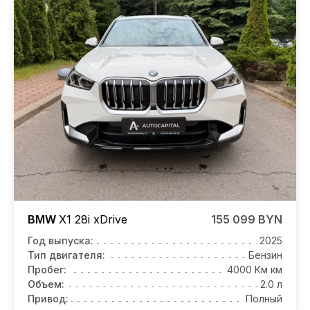
BMW
X1
28i xDrive
155 099 BYN
Год выпуска:
2025
Тип двигателя:
Бензин
Пробег:
4000 Км км
Объем:
2.0 л
Привод:
Полный