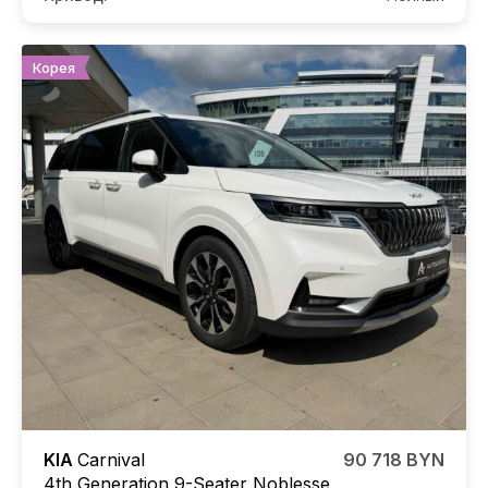
Корея
KIA
Carnival
90 718 BYN
4th Generation 9-Seater Noblesse