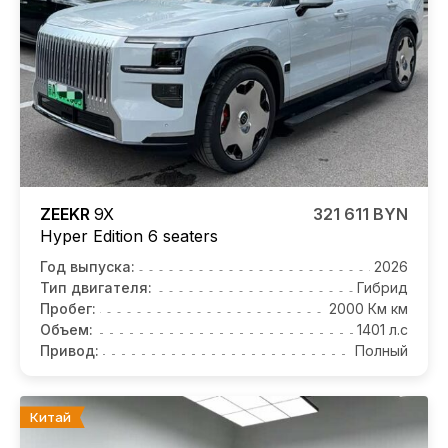
ZEEKR
9X
321 611 BYN
Hyper Edition 6 seaters
Год выпуска:
2026
Тип двигателя:
Гибрид
Пробег:
2000 Км км
Объем:
1401 л.с
Привод:
Полный
Китай