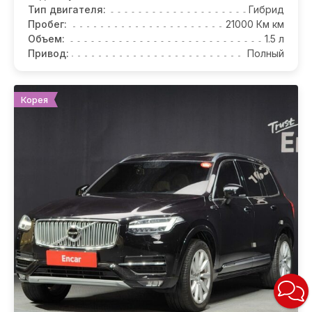
Тип двигателя:
Гибрид
Пробег:
21000 Км км
Объем:
1.5 л
Привод:
Полный
Корея