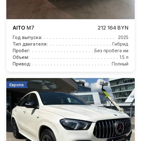
AITO
M7
212 164 BYN
Год выпуска:
2025
Тип двигателя:
Гибрид
Пробег:
Без пробега км
Объем:
1.5 л
Привод:
Полный
Европа