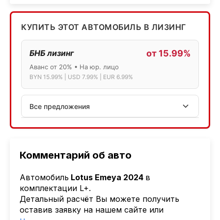
КУПИТЬ ЭТОТ АВТОМОБИЛЬ В ЛИЗИНГ
БНБ лизинг
от 15.99%
Аванс от 20% • На юр. лицо
BYN 15.99% | USD 7.99% | EUR 6.99%
Все предложения
АСБ лизинг
Физ.лица: 13.75% → 14.75% | Юр.лица: 16%
Программа "Топ" для электромобилей
Комментарий об авто
МТБанк
Автомобиль
Lotus Emeya 2024
в
Лизинг: BYN 17% | USD 7.99% | EUR 6.99%
комплектации L+.
Также доступен кредит "Проще простого" 18.9%
Детальный расчёт Вы можете получить
оставив заявку на нашем сайте или
Активлизиг