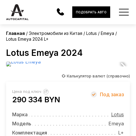
Китай
ПОДОБРАТЬ АВТО
Без пробега
Главная
Электромобили из Китая
Lotus
Emeya
Lotus Emeya 2024 L+
АВТОМОБИЛИ
Lotus Emeya 2024
ЭЛЕКТРОМОБИЛИ
В НАЛИЧИИ
💱 Калькулятор валют (справочно)
МОТОЦИКЛЫ
?
Цена под ключ
Под заказ
УСЛУГИ
290 334 BYN
ЛИЗИНГ
Марка
Lotus
НОВОСТИ
Модель
Emeya
Комплектация
L+