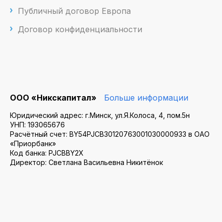
Публичный договор Европа
Договор конфиденциальности
ООО «Никскапитал»
Больше информации
Юридический адрес: г.Минск, ул.Я.Колоса, 4, пом.5н
УНП: 193065676
Расчётный счет: BY54PJCB30120763001030000933 в ОАО
«Приорбанк»
Код банка: PJCBBY2X
Директор: Светлана Васильевна Никитёнок