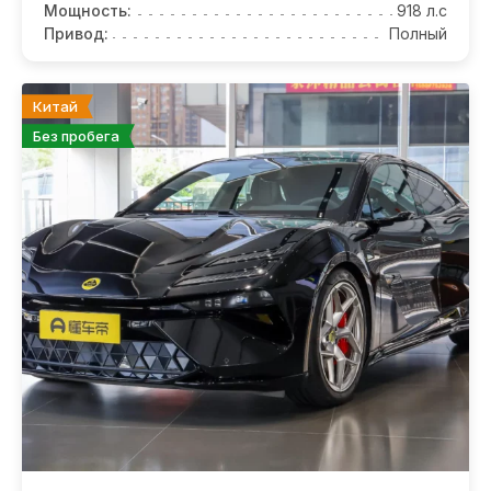
Мощность:
918 л.с
Привод:
Полный
Китай
Без пробега