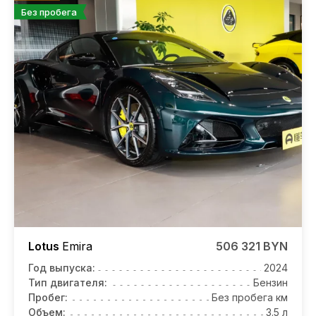
Без пробега
Lotus
Emira
506 321 BYN
Год выпуска:
2024
Тип двигателя:
Бензин
Пробег:
Без пробега км
Объем:
3.5 л