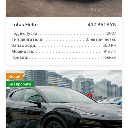
Lotus
Eletre
437 851 BYN
Год выпуска:
2024
Тип двигателя:
Электричество
Запас хода:
560 Км
Мощность:
918 л.с
Привод:
Полный
Китай
Без пробега