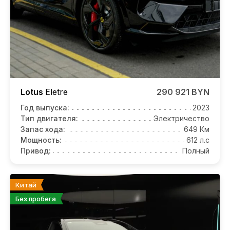
Lotus
Eletre
290 921 BYN
Год выпуска:
2023
Тип двигателя:
Электричество
Запас хода:
649 Км
Мощность:
612 л.с
Привод:
Полный
Китай
Без пробега