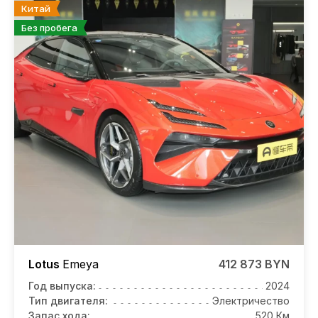
Китай
Без пробега
Lotus
Emeya
412 873 BYN
Год выпуска:
2024
Тип двигателя:
Электричество
Запас хода:
520 Км