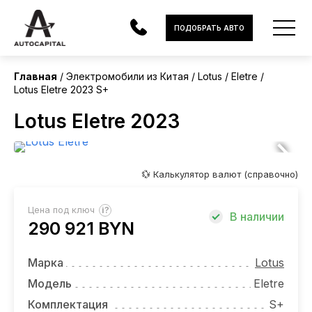
Китай
ПОДОБРАТЬ АВТО
Без пробега
Главная
Электромобили из Китая
Lotus
Eletre
Lotus Eletre 2023 S+
АВТОМОБИЛИ
Lotus Eletre 2023
ЭЛЕКТРОМОБИЛИ
В НАЛИЧИИ
💱 Калькулятор валют (справочно)
МОТОЦИКЛЫ
?
Цена под ключ
В наличии
УСЛУГИ
290 921 BYN
ЛИЗИНГ
Марка
Lotus
НОВОСТИ
Модель
Eletre
Комплектация
S+