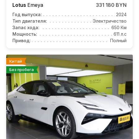
Lotus
Emeya
331 180 BYN
Год выпуска:
2024
Тип двигателя:
Электричество
Запас хода:
650 Км
Мощность:
611 л.с
Привод:
Полный
Китай
Без пробега