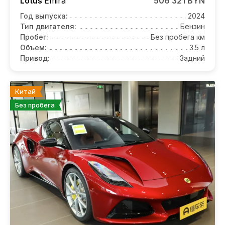
Lotus
Emira
506 321 BYN
Год выпуска:
2024
Тип двигателя:
Бензин
Пробег:
Без пробега км
Объем:
3.5 л
Привод:
Задний
Китай
Без пробега