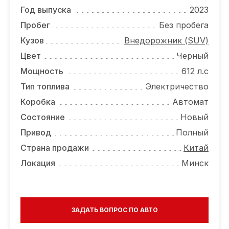
ОТЗЫВЫ
Год выпуска
2023
ВАКАНСИИ
Пробег
Без пробега
Кузов
Внедорожник (SUV)
О КОМПАНИИ
Цвет
Черный
КОНТАКТЫ
Мощность
612 л.с
Тип топлива
Электричество
Коробка
Автомат
Состояние
Новый
Привод
Полный
Страна продажи
Китай
Локация
Минск
ЗАДАТЬ ВОПРОС ПО АВТО