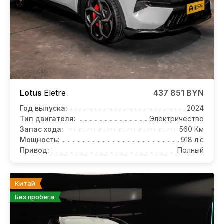
Lotus
Eletre
437 851 BYN
Год выпуска:
2024
Тип двигателя:
Электричество
Запас хода:
560 Км
Мощность:
918 л.с
Привод:
Полный
Китай
Без пробега