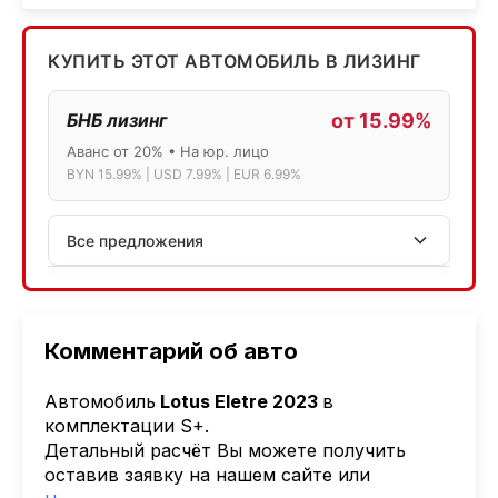
КУПИТЬ ЭТОТ АВТОМОБИЛЬ В ЛИЗИНГ
БНБ лизинг
от 15.99%
Аванс от 20% • На юр. лицо
BYN 15.99% | USD 7.99% | EUR 6.99%
Все предложения
АСБ лизинг
Физ.лица: 13.75% → 14.75% | Юр.лица: 16%
Программа "Топ" для электромобилей
Комментарий об авто
МТБанк
Автомобиль
Lotus Eletre 2023
в
Лизинг: BYN 17% | USD 7.99% | EUR 6.99%
комплектации S+.
Также доступен кредит "Проще простого" 18.9%
Детальный расчёт Вы можете получить
оставив заявку на нашем сайте или
Активлизиг