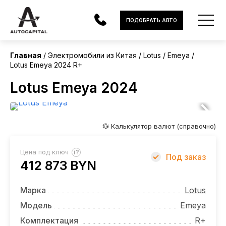
Китай
ПОДОБРАТЬ АВТО
Без пробега
Главная
Электромобили из Китая
Lotus
Emeya
Lotus Emeya 2024 R+
АВТОМОБИЛИ
Lotus Emeya 2024
ЭЛЕКТРОМОБИЛИ
В НАЛИЧИИ
💱 Калькулятор валют (справочно)
МОТОЦИКЛЫ
?
Цена под ключ
Под заказ
УСЛУГИ
412 873 BYN
ЛИЗИНГ
Марка
Lotus
НОВОСТИ
Модель
Emeya
Комплектация
R+