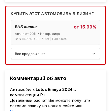
КУПИТЬ ЭТОТ АВТОМОБИЛЬ В ЛИЗИНГ
БНБ лизинг
от 15.99%
Аванс от 20% • На юр. лицо
BYN 15.99% | USD 7.99% | EUR 6.99%
Все предложения
АСБ лизинг
Физ.лица: 13.75% → 14.75% | Юр.лица: 16%
Программа "Топ" для электромобилей
Комментарий об авто
МТБанк
Автомобиль
Lotus Emeya 2024
в
Лизинг: BYN 17% | USD 7.99% | EUR 6.99%
комплектации R+.
Также доступен кредит "Проще простого" 18.9%
Детальный расчёт Вы можете получить
оставив заявку на нашем сайте или
Активлизиг