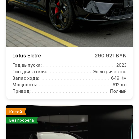
Lotus
Eletre
290 921 BYN
Год выпуска:
2023
Тип двигателя:
Электричество
Запас хода:
649 Км
Мощность:
612 л.с
Привод:
Полный
Китай
Без пробега