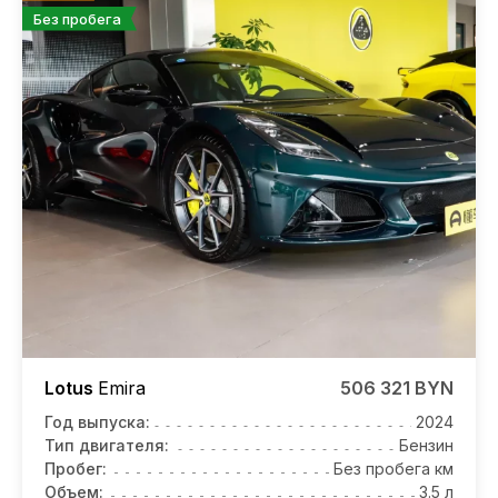
Без пробега
Lotus
Emira
506 321 BYN
Год выпуска:
2024
Тип двигателя:
Бензин
Пробег:
Без пробега км
Объем:
3.5 л