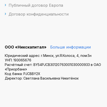
Публичный договор Европа
Договор конфиденциальности
ООО «Никскапитал»
Больше информации
Юридический адрес: г.Минск, ул.Я.Колоса, 4, пом.5н
УНП: 193065676
Расчётный счет: BY54PJCB30120763001030000933 в ОАО
«Приорбанк»
Код банка: PJCBBY2X
Директор: Светлана Васильевна Никитёнок