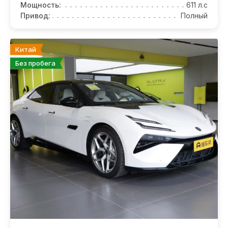
Мощность:
611 л.с
Привод:
Полный
Китай
Без пробега