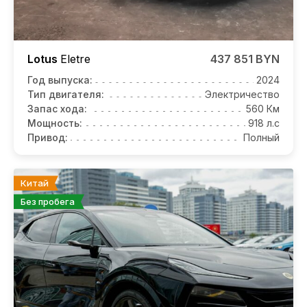
Lotus
Eletre
437 851 BYN
Год выпуска:
2024
Тип двигателя:
Электричество
Запас хода:
560 Км
Мощность:
918 л.с
Привод:
Полный
Китай
Без пробега