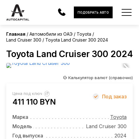
ОАЭ
ПОДОБРАТЬ АВТО
Без пробега
Главная
Автомобили из ОАЭ
Toyota
Land Cruiser 300
Toyota Land Cruiser 300 2024
АВТОМОБИЛИ
Toyota Land Cruiser 300 2024
ЭЛЕКТРОМОБИЛИ
В НАЛИЧИИ
💱 Калькулятор валют (справочно)
МОТОЦИКЛЫ
?
Цена под ключ
Под заказ
УСЛУГИ
411 110 BYN
ЛИЗИНГ
Марка
Toyota
НОВОСТИ
Модель
Land Cruiser 300
Год выпуска
2024