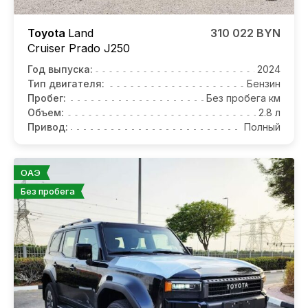
Toyota
Land
310 022 BYN
Cruiser Prado J250
Год выпуска:
2024
Тип двигателя:
Бензин
Пробег:
Без пробега км
Объем:
2.8 л
Привод:
Полный
ОАЭ
Без пробега