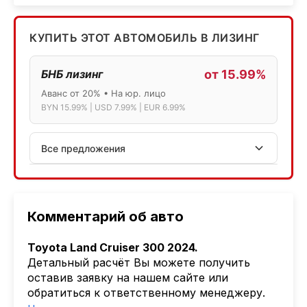
КУПИТЬ ЭТОТ АВТОМОБИЛЬ В ЛИЗИНГ
БНБ лизинг
от 15.99%
Аванс от 20% • На юр. лицо
BYN 15.99% | USD 7.99% | EUR 6.99%
Все предложения
АСБ лизинг
Физ.лица: 13.75% → 14.75% | Юр.лица: 16%
Программа "Топ" для электромобилей
Комментарий об авто
МТБанк
Toyota Land Cruiser 300 2024.
Лизинг: BYN 17% | USD 7.99% | EUR 6.99%
Детальный расчёт Вы можете получить
Также доступен кредит "Проще простого" 18.9%
оставив заявку на нашем сайте или
обратиться к ответственному менеджеру.
Активлизиг