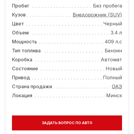
ОТЗЫВЫ
Пробег
Без пробега
ВАКАНСИИ
Кузов
Внедорожник (SUV)
Цвет
Черный
О КОМПАНИИ
Объем
3.4 л
КОНТАКТЫ
Мощность
409 л.с
Тип топлива
Бензин
Коробка
Автомат
Состояние
Новый
Привод
Полный
Страна продажи
ОАЭ
Локация
Минск
ЗАДАТЬ ВОПРОС ПО АВТО