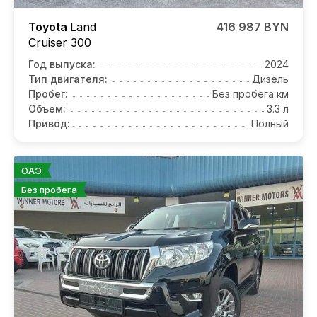
Toyota
Land
416 987 BYN
Cruiser 300
Год выпуска:
2024
Тип двигателя:
Дизель
Пробег:
Без пробега км
Объем:
3.3 л
Привод:
Полный
ОАЭ
Без пробега