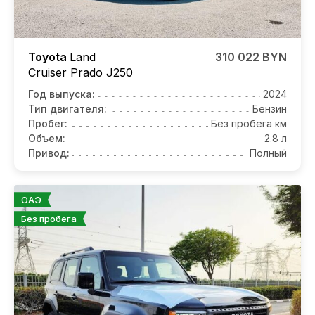
Toyota
Land
310 022 BYN
Cruiser Prado J250
Год выпуска:
2024
Тип двигателя:
Бензин
Пробег:
Без пробега км
Объем:
2.8 л
Привод:
Полный
ОАЭ
Без пробега