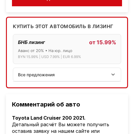
КУПИТЬ ЭТОТ АВТОМОБИЛЬ В ЛИЗИНГ
БНБ лизинг
от 15.99%
Аванс от 20% • На юр. лицо
BYN 15.99% | USD 7.99% | EUR 6.99%
Все предложения
АСБ лизинг
Физ.лица: 13.75% → 14.75% | Юр.лица: 16%
Программа "Топ" для электромобилей
Комментарий об авто
МТБанк
Toyota Land Cruiser 200 2021.
Лизинг: BYN 17% | USD 7.99% | EUR 6.99%
Детальный расчёт Вы можете получить
Также доступен кредит "Проще простого" 18.9%
оставив заявку на нашем сайте или