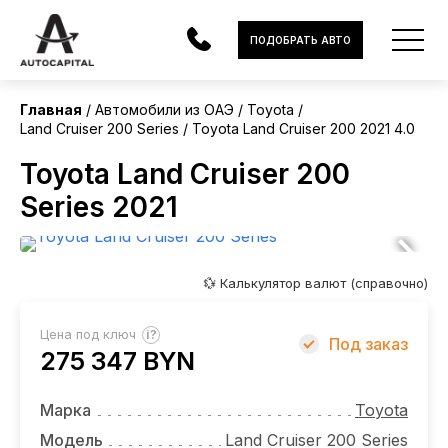
ОАЭ
ПОДОБРАТЬ АВТО
Главная
Автомобили из ОАЭ
Toyota
Land Cruiser 200 Series
Toyota Land Cruiser 200 2021 4.0
АВТОМОБИЛИ
Toyota Land Cruiser 200
ЭЛЕКТРОМОБИЛИ
Series 2021
В НАЛИЧИИ
МОТОЦИКЛЫ
💱 Калькулятор валют (справочно)
УСЛУГИ
?
Цена под ключ
Под заказ
275 347 BYN
ЛИЗИНГ
НОВОСТИ
Марка
Toyota
Модель
Land Cruiser 200 Series