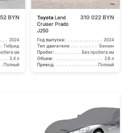
952 BYN
310 022 BYN
Toyota
Land
Cruiser Prado
J250
2024
Год выпуска:
2024
Гибрид
Тип двигателя:
Бензин
робега км
Пробег:
Без пробега км
2.4 л
Объем:
2.8 л
Полный
Привод:
Полный