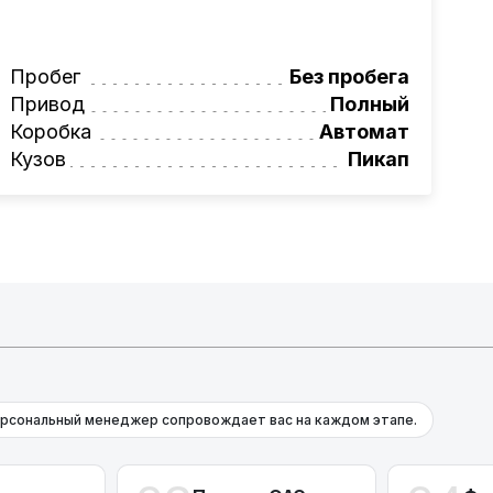
ьное сопровождение, помощь при
ги!
вая программа на НОВЫЕ автомобили.
Пробег
Без пробега
омеру:
+375 (29) 689-20-20
Привод
Полный
фессионалам!
Коробка
Автомат
Кузов
Пикап
рсональный менеджер сопровождает вас на каждом этапе.