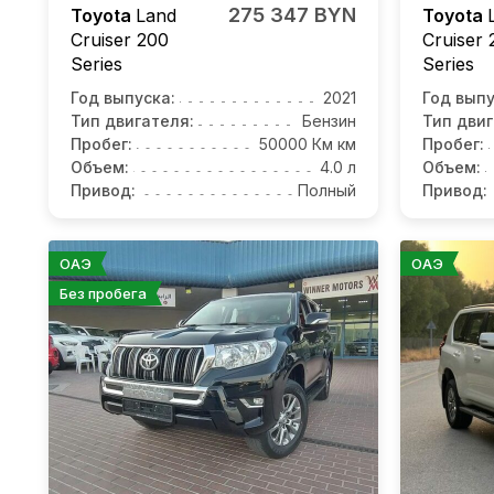
275 347 BYN
Toyota
Land
Toyota
Cruiser 200
Cruiser 
Series
Series
Год выпуска:
2021
Год выпу
Тип двигателя:
Бензин
Тип двиг
Пробег:
50000 Км км
Пробег:
Объем:
4.0 л
Объем:
Привод:
Полный
Привод:
ОАЭ
ОАЭ
Без пробега