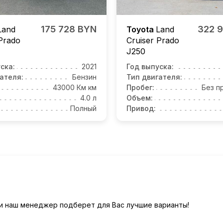
175 728 BYN
322 
Land
Toyota
Land
 Prado
Cruiser Prado
J250
ска:
2021
Год выпуска:
ателя:
Бензин
Тип двигателя:
43000 Км км
Пробег:
Без п
4.0 л
Объем:
Полный
Привод:
) и наш менеджер подберет для Вас лучшие варианты!