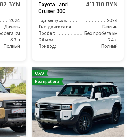
987 BYN
411 110 BYN
Toyota
Land
Cruiser 300
2024
Год выпуска:
2024
Дизель
Тип двигателя:
Бензин
робега км
Пробег:
Без пробега км
3.3 л
Объем:
3.4 л
Полный
Привод:
Полный
ОАЭ
Без пробега