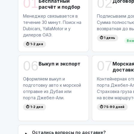
01
02
Бесплатный
Догово
расчёт и подбор
Менеджер связывается в
Подписываем дог
течение 30 минут. Поиск на
Сумма полность
Dubicars, YallaMotor и у
возвратная до вы
дилеров ОАЭ.
⏱ 1 день
Воз
⏱ 1-2 дня
06
07
Выкуп и экспорт
Морска
доставк
Оформляем выкуп и
Контейнерная от
подготовку авто к морской
порта Джебел-Ал
отправке из Дубая или
Страховка груза
порта Джебел-Али.
на всём маршрут
⏱ 1-2 дня
⏱ 75-90 дней
Остались вопросы по доставке?