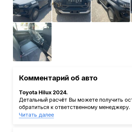
Комментарий об авто
Toyota Hilux 2024.
Детальный расчёт Вы можете получить ост
обратиться к ответственному менеджеру.
Наша компания
AutoCapital
помогает Клиен
Читать далее
Китая, Кореи, ОАЭ.
Мы оказываем полный спектр услуг: поиск 