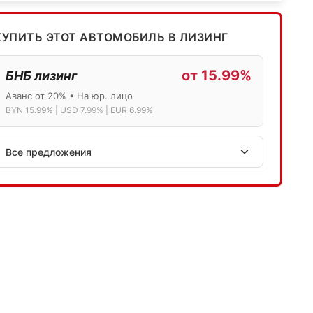
КУПИТЬ ЭТОТ АВТОМОБИЛЬ В ЛИЗИНГ
от 15.99%
БНБ лизинг
Аванс от 20% • На юр. лицо
BYN 15.99% | USD 7.99% | EUR 6.99%
Все предложения
АСБ лизинг
Физ.лица: 13.75% → 14.75% | Юр.лица: 16%
Программа "Топ" для электромобилей
МТБанк
Лизинг: BYN 17% | USD 7.99% | EUR 6.99%
Также доступен кредит "Проще простого" 18.9%
Активлизиг