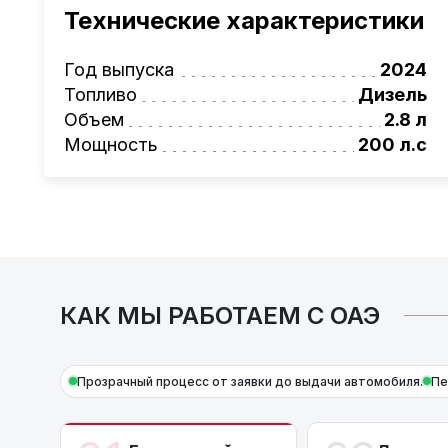
проверка автомобиля, полное документал
Технические характеристики
растаможке. Экономьте свое время и день
Также, для граждан РБ действует
лизинго
Год выпуска
2024
Условия и подробности можно узнать по н
Топливо
Дизель
AutoCapital
– просто доверьте работу про
Объем
2.8 л
Мощность
200 л.с
КАК МЫ РАБОТАЕМ С ОАЭ
Прозрачный процесс от заявки до выдачи автомобиля.
Пе