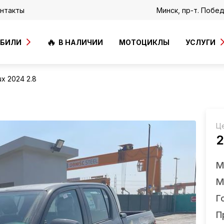
нтакты
Минск, пр-т. Побе
ОБИЛИ
В НАЛИЧИИ
МОТОЦИКЛЫ
УСЛУГИ
ux 2024 2.8
Ц
2
М
М
Г
П