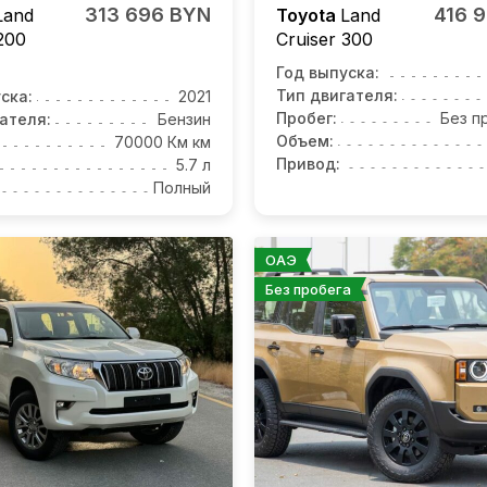
313 696 BYN
416 
Land
Toyota
Land
200
Cruiser 300
Год выпуска:
Тип двигателя:
ска:
2021
Пробег:
Без п
ателя:
Бензин
Объем:
70000 Км км
Привод:
5.7 л
Полный
ОАЭ
Без пробега