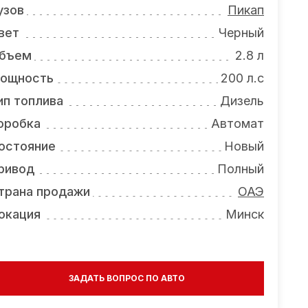
узов
Пикап
вет
Черный
бъем
2.8 л
ощность
200 л.с
ип топлива
Дизель
оробка
Автомат
остояние
Новый
ривод
Полный
трана продажи
ОАЭ
окация
Минск
ЗАДАТЬ ВОПРОС ПО АВТО