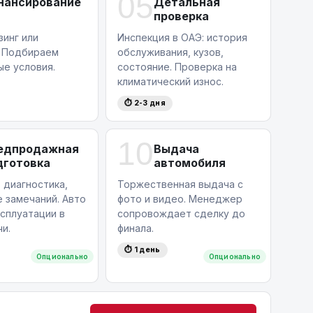
05
нансирование
Детальная
проверка
зинг или
Инспекция в ОАЭ: история
. Подбираем
обслуживания, кузов,
ые условия.
состояние. Проверка на
климатический износ.
⏱ 2-3 дня
10
едпродажная
Выдача
дготовка
автомобиля
 диагностика,
Торжественная выдача с
 замечаний. Авто
фото и видео. Менеджер
ксплуатации в
сопровождает сделку до
и.
финала.
⏱ 1 день
Опционально
Опционально