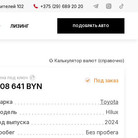
дителей 102
+375 (29) 689 20 20
ЛИЗИНГ
ПОДОБРАТЬ АВТО
💱 Калькулятор валют (справочно)
ена под ключ
?
Под заказ
08 641 BYN
арка
Toyota
одель
Hilux
од выпуска
2024
робег
Без пробега