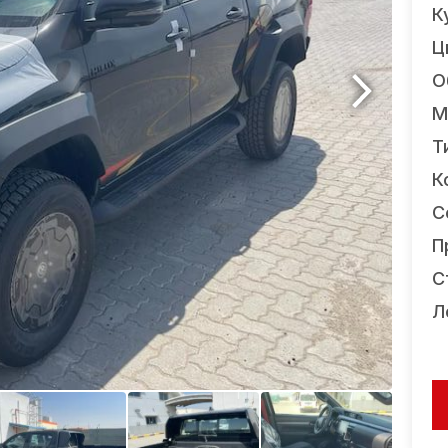
К
Ц
О
М
Т
К
С
П
С
Л