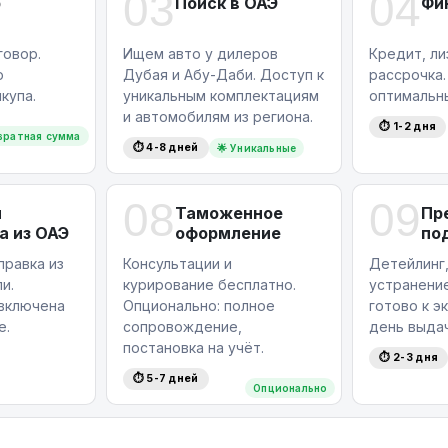
03
04
р
Поиск в ОАЭ
Фи
овор.
Ищем авто у дилеров
Кредит, ли
ю
Дубая и Абу-Даби. Доступ к
рассрочка
купа.
уникальным комплектациям
оптимальн
и автомобилям из региона.
⏱ 1-2 дня
вратная сумма
⏱ 4-8 дней
🌟 Уникальные
08
09
я
Таможенное
Пр
а из ОАЭ
оформление
по
правка из
Консультации и
Детейлинг,
и.
курирование бесплатно.
устранение
 включена
Опционально: полное
готово к э
е.
сопровождение,
день выдач
постановка на учёт.
⏱ 2-3 дня
⏱ 5-7 дней
Опционально