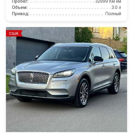
Пробег:
32999 Км км
Объем:
3.0 л
Привод:
Полный
США