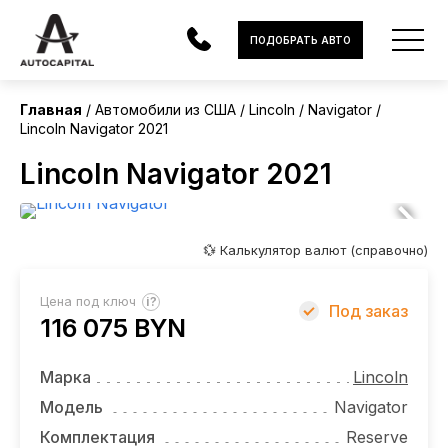
США
ПОДОБРАТЬ АВТО
Главная
Автомобили из США
Lincoln
Navigator
Lincoln Navigator 2021
АВТОМОБИЛИ
Lincoln Navigator 2021
ЭЛЕКТРОМОБИЛИ
В НАЛИЧИИ
💱 Калькулятор валют (справочно)
МОТОЦИКЛЫ
?
Цена под ключ
Под заказ
УСЛУГИ
116 075 BYN
ЛИЗИНГ
Марка
Lincoln
НОВОСТИ
Модель
Navigator
Комплектация
Reserve