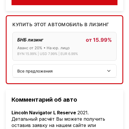
КУПИТЬ ЭТОТ АВТОМОБИЛЬ В ЛИЗИНГ
БНБ лизинг
от 15.99%
Аванс от 20% • На юр. лицо
BYN 15.99% | USD 7.99% | EUR 6.99%
Все предложения
АСБ лизинг
Физ.лица: 13.75% → 14.75% | Юр.лица: 16%
Программа "Топ" для электромобилей
Комментарий об авто
МТБанк
Lincoln Navigator L Reserve
2021.
Лизинг: BYN 17% | USD 7.99% | EUR 6.99%
Детальный расчёт Вы можете получить
Также доступен кредит "Проще простого" 18.9%
оставив заявку на нашем сайте или