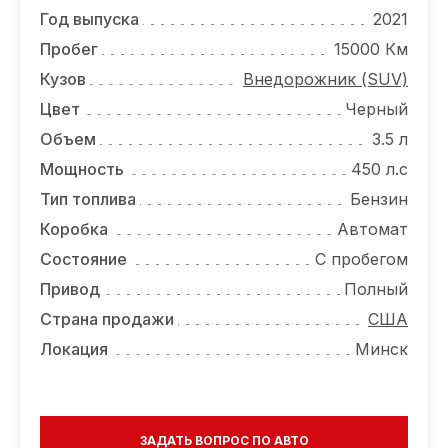
ОТЗЫВЫ
Год выпуска
2021
ВАКАНСИИ
Пробег
15000 Км
Кузов
Внедорожник (SUV)
О КОМПАНИИ
Цвет
Черный
КОНТАКТЫ
Объем
3.5 л
Мощность
450 л.с
Тип топлива
Бензин
Коробка
Автомат
Состояние
С пробегом
Привод
Полный
Страна продажи
США
Локация
Минск
ЗАДАТЬ ВОПРОС ПО АВТО