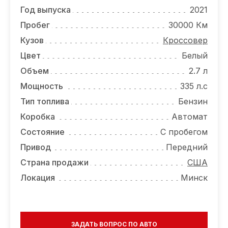
ОТЗЫВЫ
Год выпуска
2021
ВАКАНСИИ
Пробег
30000 Км
Кузов
Кроссовер
О КОМПАНИИ
Цвет
Белый
КОНТАКТЫ
Объем
2.7 л
Мощность
335 л.с
Тип топлива
Бензин
Коробка
Автомат
Состояние
С пробегом
Привод
Передний
Страна продажи
США
Локация
Минск
ЗАДАТЬ ВОПРОС ПО АВТО