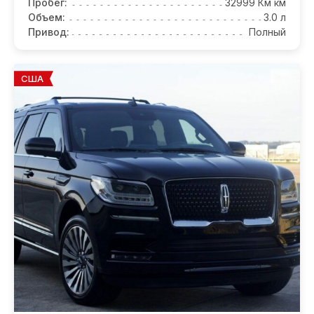
Пробег:
32999 Км км
Объем:
3.0 л
Привод:
Полный
США