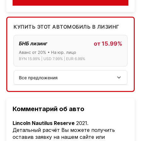
КУПИТЬ ЭТОТ АВТОМОБИЛЬ В ЛИЗИНГ
БНБ лизинг
от 15.99%
Аванс от 20% • На юр. лицо
BYN 15.99% | USD 7.99% | EUR 6.99%
Все предложения
АСБ лизинг
Физ.лица: 13.75% → 14.75% | Юр.лица: 16%
Программа "Топ" для электромобилей
Комментарий об авто
МТБанк
Lincoln Nautilus Reserve
2021.
Лизинг: BYN 17% | USD 7.99% | EUR 6.99%
Детальный расчёт Вы можете получить
Также доступен кредит "Проще простого" 18.9%
оставив заявку на нашем сайте или