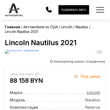
США
ПОДОБРАТЬ АВТО
Главная
Автомобили из США
Lincoln
Nautilus
Lincoln Nautilus 2021
АВТОМОБИЛИ
Lincoln Nautilus 2021
ЭЛЕКТРОМОБИЛИ
В НАЛИЧИИ
💱 Калькулятор валют (справочно)
МОТОЦИКЛЫ
?
Цена под ключ
Под заказ
УСЛУГИ
88 158 BYN
ЛИЗИНГ
Марка
Lincoln
НОВОСТИ
Модель
Nautilus
Комплектация
Reserve