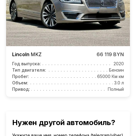
Lincoln
MKZ
66 119 BYN
Год выпуска:
2020
Тип двигателя:
Бензин
Пробег:
65000 Км км
Объем:
3.0 л
Привод:
Полный
Нужен другой автомобиль?
Укажите ваше имя, номер телефона (telegram/viber)