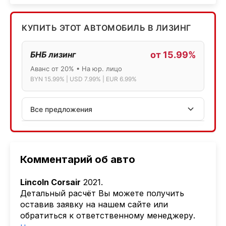
КУПИТЬ ЭТОТ АВТОМОБИЛЬ В ЛИЗИНГ
БНБ лизинг
от 15.99%
Аванс от 20% • На юр. лицо
BYN 15.99% | USD 7.99% | EUR 6.99%
Все предложения
АСБ лизинг
Физ.лица: 13.75% → 14.75% | Юр.лица: 16%
Программа "Топ" для электромобилей
Комментарий об авто
МТБанк
Lincoln Corsair
2021.
Лизинг: BYN 17% | USD 7.99% | EUR 6.99%
Детальный расчёт Вы можете получить
Также доступен кредит "Проще простого" 18.9%
оставив заявку на нашем сайте или
обратиться к ответственному менеджеру.
Активлизиг