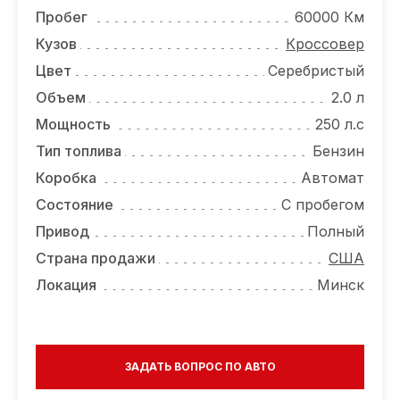
ОТЗЫВЫ
Пробег
60000 Км
ВАКАНСИИ
Кузов
Кроссовер
Цвет
Серебристый
О КОМПАНИИ
Объем
2.0 л
КОНТАКТЫ
Мощность
250 л.с
Тип топлива
Бензин
Коробка
Автомат
Состояние
С пробегом
Привод
Полный
Страна продажи
США
Локация
Минск
ЗАДАТЬ ВОПРОС ПО АВТО