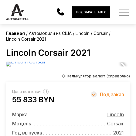
США
ПОДОБРАТЬ АВТО
Главная
Автомобили из США
Lincoln
Corsair
Lincoln Corsair 2021
АВТОМОБИЛИ
Lincoln Corsair 2021
ЭЛЕКТРОМОБИЛИ
В НАЛИЧИИ
💱 Калькулятор валют (справочно)
МОТОЦИКЛЫ
?
Цена под ключ
Под заказ
УСЛУГИ
55 833 BYN
ЛИЗИНГ
Марка
Lincoln
НОВОСТИ
Модель
Corsair
Год выпуска
2021