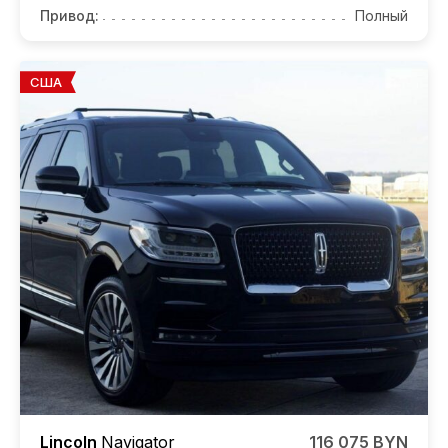
Привод:
Полный
США
Lincoln
Navigator
116 075 BYN