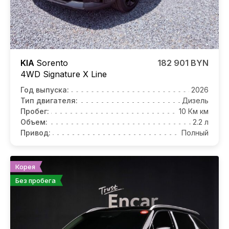
KIA
Sorento
182 901 BYN
4WD Signature X Line
Год выпуска:
2026
Тип двигателя:
Дизель
Пробег:
10 Км км
Объем:
2.2 л
Привод:
Полный
Корея
Без пробега