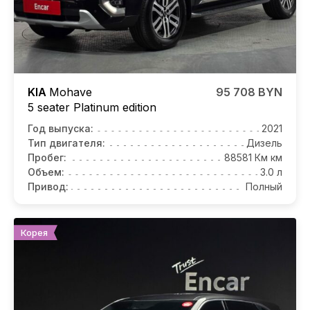
KIA
Mohave
95 708 BYN
5 seater Platinum edition
Год выпуска:
2021
Тип двигателя:
Дизель
Пробег:
88581 Км км
Объем:
3.0 л
Привод:
Полный
Корея