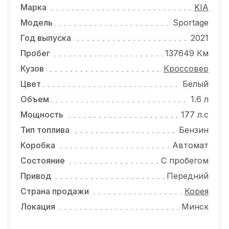
ОТЗЫВЫ
Марка
KIA
Модель
Sportage
ВАКАНСИИ
Год выпуска
2021
О КОМПАНИИ
Пробег
137649 Км
Кузов
Кроссовер
КОНТАКТЫ
Цвет
Белый
Объем
1.6 л
Мощность
177 л.с
Тип топлива
Бензин
Коробка
Автомат
Состояние
С пробегом
Привод
Передний
Страна продажи
Корея
Локация
Минск