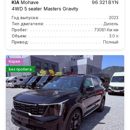
KIA
Mohave
96 321 BYN
4WD 5 seater Masters Gravity
Год выпуска:
2023
Тип двигателя:
Дизель
Пробег:
73081 Км км
Объем:
3.0 л
Привод:
Полный
Корея
Без пробега