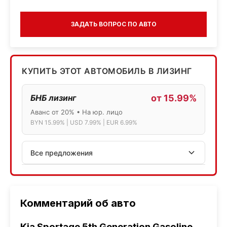
ЗАДАТЬ ВОПРОС ПО АВТО
КУПИТЬ ЭТОТ АВТОМОБИЛЬ В ЛИЗИНГ
БНБ лизинг
от 15.99%
Аванс от 20% • На юр. лицо
BYN 15.99% | USD 7.99% | EUR 6.99%
Все предложения
АСБ лизинг
Физ.лица: 13.75% → 14.75% | Юр.лица: 16%
Программа "Топ" для электромобилей
Комментарий об авто
МТБанк
Kia Sportage 5th Generation Gasoline