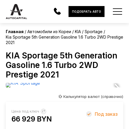
Корея
ПОДОБРАТЬ АВТО
Главная
Автомобили из Кореи
KIA
Sportage
Kia Sportage 5th Generation Gasoline 1.6 Turbo 2WD Prestige
АВТОМОБИЛИ
2021
ЭЛЕКТРОМОБИЛИ
KIA Sportage 5th Generation
Gasoline 1.6 Turbo 2WD
В НАЛИЧИИ
Prestige 2021
МОТОЦИКЛЫ
УСЛУГИ
💱 Калькулятор валют (справочно)
ЛИЗИНГ
?
Цена под ключ
Под заказ
НОВОСТИ
66 929 BYN