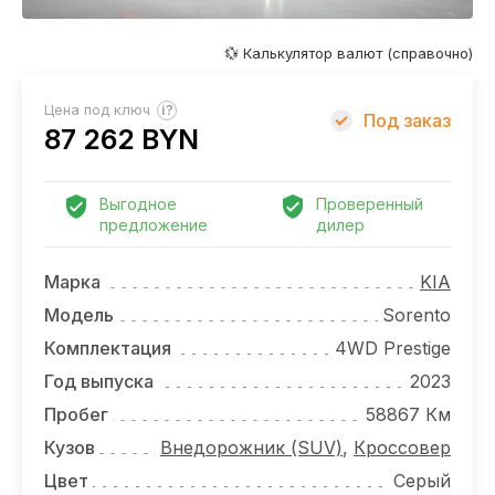
ОТЗЫВЫ
ВАКАНСИИ
💱 Калькулятор валют (справочно)
О КОМПАНИИ
?
Цена под ключ
Под заказ
87 262 BYN
КОНТАКТЫ
Выгодное
Проверенный
предложение
дилер
Марка
KIA
Модель
Sorento
Комплектация
4WD Prestige
Год выпуска
2023
Пробег
58867 Км
Кузов
Внедорожник (SUV)
,
Кроссовер
Цвет
Серый