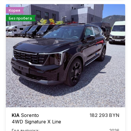
Корея
Без пробега
KIA
Sorento
182 293 BYN
4WD Signature X Line
Год выпуска:
2026