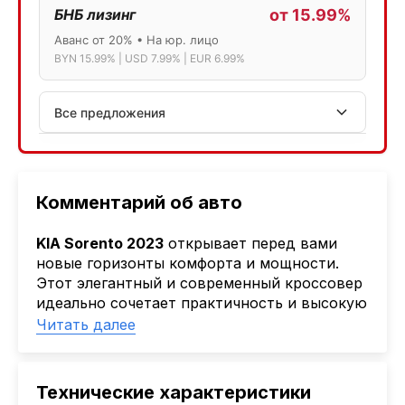
БНБ лизинг
от 15.99%
Аванс от 20% • На юр. лицо
BYN 15.99% | USD 7.99% | EUR 6.99%
Все предложения
АСБ лизинг
Физ.лица: 13.75% → 14.75% | Юр.лица: 16%
Программа "Топ" для электромобилей
Комментарий об авто
МТБанк
KIA Sorento 2023
открывает перед вами
Лизинг: BYN 17% | USD 7.99% | EUR 6.99%
новые горизонты комфорта и мощности.
Также доступен кредит "Проще простого" 18.9%
Этот элегантный и современный кроссовер
идеально сочетает практичность и высокую
Активлизиг
производительность, делая каждую
Читать далее
Индивидуальные условия по сделкам
поездку подлинным удовольствием.
ДВС из Европы/Кореи/Китая, авто из США
Просторный кузов, стильный серый цвет и
А-лизинг
изысканная комплектация 4WD Prestige
Технические характеристики
подчеркивают статус и акцентируют
0% аванс (клиенты Альфы) | от 10% (остальные)