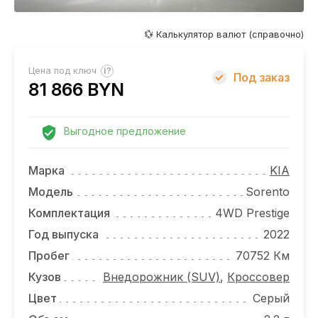
ОТЗЫВЫ
ВАКАНСИИ
💱 Калькулятор валют (справочно)
О КОМПАНИИ
?
Цена под ключ
Под заказ
81 866 BYN
КОНТАКТЫ
Выгодное предложение
Марка
KIA
Модель
Sorento
Комплектация
4WD Prestige
Год выпуска
2022
Пробег
70752 Км
Кузов
Внедорожник (SUV)
,
Кроссовер
Цвет
Серый