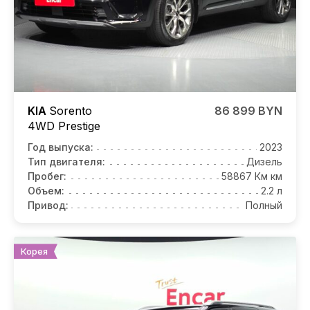
KIA
Sorento
86 899 BYN
4WD Prestige
Год выпуска:
2023
Тип двигателя:
Дизель
Пробег:
58867 Км км
Объем:
2.2 л
Привод:
Полный
Корея