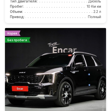
Тип двигателя:
Дизель
Пробег:
10 Км км
Объем:
2.2 л
Привод:
Полный
Корея
Без пробега