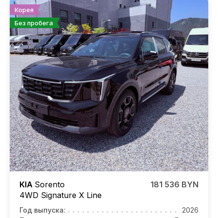
Корея
Без пробега
KIA
Sorento
181 536 BYN
4WD Signature X Line
Год выпуска:
2026