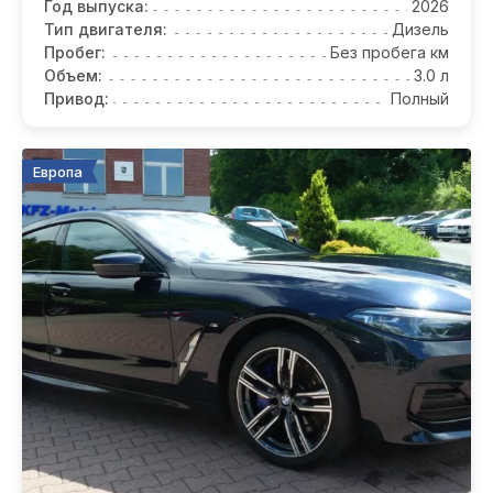
Год выпуска:
2026
Тип двигателя:
Дизель
Пробег:
Без пробега км
Объем:
3.0 л
Привод:
Полный
Европа