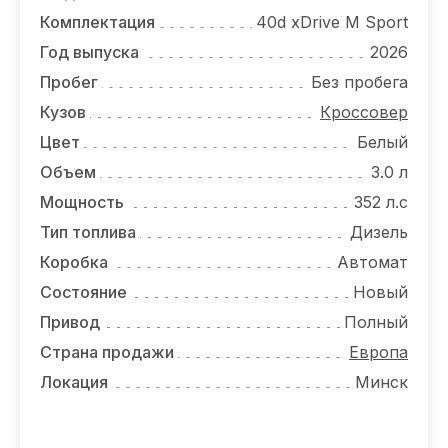
ОТЗЫВЫ
Комплектация
40d xDrive M Sport
ВАКАНСИИ
Год выпуска
2026
Пробег
Без пробега
О КОМПАНИИ
Кузов
Кроссовер
КОНТАКТЫ
Цвет
Белый
Объем
3.0 л
Мощность
352 л.с
Тип топлива
Дизель
Коробка
Автомат
Состояние
Новый
Привод
Полный
Страна продажи
Европа
Локация
Минск