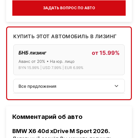
ЗАДАТЬ ВОПРОС ПО АВТО
КУПИТЬ ЭТОТ АВТОМОБИЛЬ В ЛИЗИНГ
БНБ лизинг
от 15.99%
Аванс от 20% • На юр. лицо
BYN 15.99% | USD 7.99% | EUR 6.99%
Все предложения
АСБ лизинг
Физ.лица: 13.75% → 14.75% | Юр.лица: 16%
Программа "Топ" для электромобилей
Комментарий об авто
МТБанк
BMW X6 40d xDrive M Sport 2026.
Лизинг: BYN 17% | USD 7.99% | EUR 6.99%