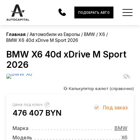
Европа
ПОДОБРАТЬ АВТО
Без пробега
Главная
Автомобили из Европы
BMW
X6
BMW X6 40d xDrive M Sport 2026
АВТОМОБИЛИ
BMW X6 40d xDrive M Sport
ЭЛЕКТРОМОБИЛИ
2026
В НАЛИЧИИ
МОТОЦИКЛЫ
💱 Калькулятор валют (справочно)
УСЛУГИ
?
Цена под ключ
Под заказ
476 407 BYN
ЛИЗИНГ
НОВОСТИ
Марка
BMW
Модель
X6