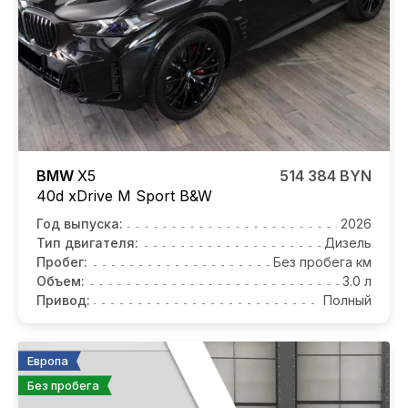
BMW
X5
514 384 BYN
40d xDrive M Sport B&W
Год выпуска:
2026
Тип двигателя:
Дизель
Пробег:
Без пробега км
Объем:
3.0 л
Привод:
Полный
Европа
Без пробега