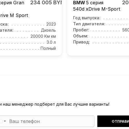
234 005 BYN
20
серия Gran
BMW
5 серия
540d xDrive M-Sport
rive M Sport
Год выпуска:
Тип двигателя:
ска:
2023
Пробег:
56
ателя:
Дизель
Объем:
20000 Км км
Привод:
3.0 л
Полный
) и наш менеджер подберет для Вас лучшие варианты!