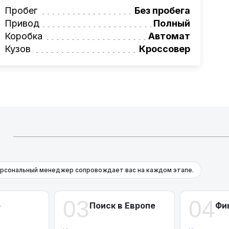
о хода. Вы получите удовольствие от
Пробег
Без пробега
оведенную за рулем
BMW X5 xDrive40d
Привод
Полный
только отличается надежностью и
Коробка
Автомат
контроля над ситуацией. Особое
Кузов
Кроссовер
 материалы отделки и продуманная
коши и уюта, которых вы ожидаете от
программа
лизинга
на новые автомобили.
 X5 2026
и оставьте заявку на покупку,
689 20 20
.
Й
рсональный менеджер сопровождает вас на каждом этапе.
03
04
р
Поиск в Европе
Фи