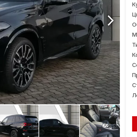
К
Ц
О
М
Т
К
С
П
С
Л