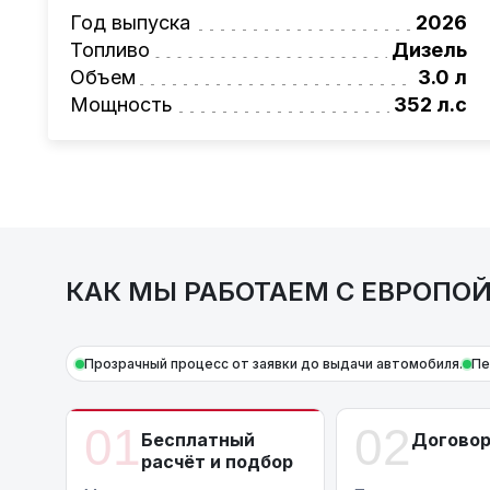
позволяет добиться плавного и динамичног
Год выпуска
2026
любой поездки, ценя каждую секунду, пр
Топливо
Дизель
2026 года выпуска
. Этот автомобиль не 
Объем
3.0 л
комфортом, но и дарит ощущение полного 
Мощность
352 л.с
внимание привлечет интерьер: изысканные
эргономика салона создают ощущение рос
представителя класса премиум.
Также, для жителей Беларуси действует 
Узнайте подробнее о характеристиках
BMW
связавшись с нами по телефону
+375 (29) 
КАК МЫ РАБОТАЕМ С ЕВРОПО
Прозрачный процесс от заявки до выдачи автомобиля.
Пе
01
02
Бесплатный
Догово
расчёт и подбор