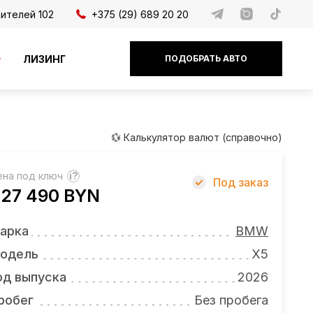
дителей 102
+375 (29) 689 20 20
ЛИЗИНГ
ПОДОБРАТЬ АВТО
💱 Калькулятор валют (справочно)
ена под ключ
?
Под заказ
27 490 BYN
арка
BMW
одель
X5
од выпуска
2026
робег
Без пробега