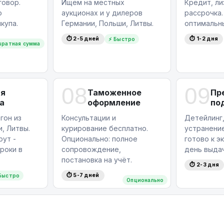
овор.
Ищем на местных
Кредит, ли
ю
аукционах и у дилеров
рассрочка
купа.
Германии, Польши, Литвы.
оптимальн
⏱ 2-5 дней
⏱ 1-2 дня
⚡ Быстро
вратная сумма
08
09
ая
Таможенное
Пр
а
оформление
по
гон из
Консультации и
Детейлинг,
, Литвы.
курирование бесплатно.
устранение
ут -
Опционально: полное
готово к э
роки в
сопровождение,
день выдач
постановка на учёт.
⏱ 2-3 дня
⏱ 5-7 дней
Быстро
Опционально