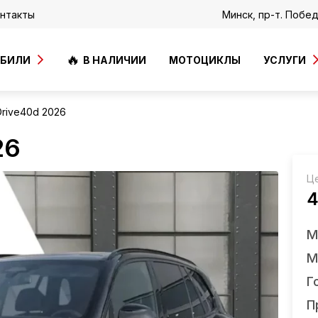
нтакты
Минск, пр-т. Побе
ОБИЛИ
В НАЛИЧИИ
МОТОЦИКЛЫ
УСЛУГИ
rive40d 2026
26
Ц
4
М
М
Г
П