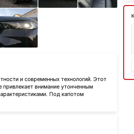
тности и современных технологий. Этот
е привлекает внимание утонченным
характеристиками. Под капотом
ый двигатель
, способный выдать
ая мощность в сочетании с современным
ренность за рулем в любых условиях,
.
ач и высокотехнологичного двигателя