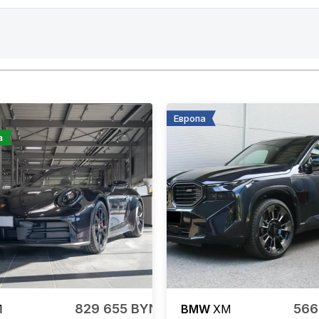
Европа
а
829 655 BYN
566
1
BMW
XM