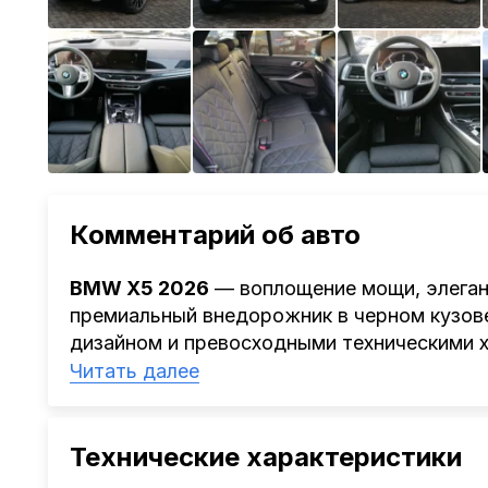
Комментарий об авто
BMW X5 2026
— воплощение мощи, элеган
премиальный внедорожник в черном кузов
дизайном и превосходными техническими 
автомобиля скрыт
3.0-литровый дизельн
Читать далее
внушительные
352 лошадиные силы
. Так
полным приводом xDrive обеспечивает уве
будь то городской трафик или бездорожье
Технические характеристики
Комбинация автоматической коробки перед