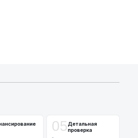
Индивидуальные условия по сделкам
ДВС из Европы/Кореи/Китая, авто из США
А-лизинг
0% аванс (клиенты Альфы) | от 10% (остальные)
Работаем точечно по специальным сделкам
05
нансирование
Детальная
проверка