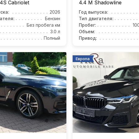
4S Cabriolet
4.4 M Shadowline
ска:
2026
Год выпуска:
ателя:
Бензин
Тип двигателя:
Без пробега км
Пробег:
10
3.0 л
Объем:
Полный
Привод:
Европа