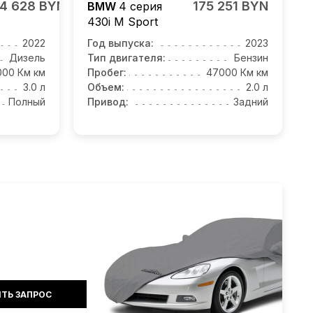
4 628 BYN
175 251 BYN
BMW
4 серия
430i M Sport
2022
Год выпуска:
2023
Дизель
Тип двигателя:
Бензин
000 Км км
Пробег:
47000 Км км
3.0 л
Объем:
2.0 л
Полный
Привод:
Задний