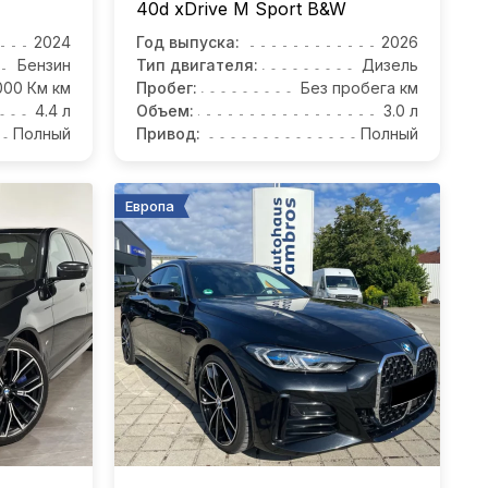
40d xDrive M Sport B&W
2024
Год выпуска:
2026
Бензин
Тип двигателя:
Дизель
000 Км км
Пробег:
Без пробега км
4.4 л
Объем:
3.0 л
Полный
Привод:
Полный
Европа