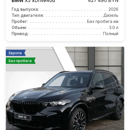
BMW
X5
xDrive40d
427 490 BYN
Год выпуска:
2026
Тип двигателя:
Дизель
Пробег:
Без пробега км
Объем:
3.0 л
Привод:
Полный
Европа
Без пробега