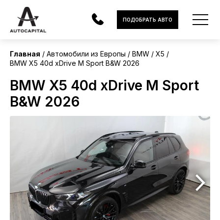
Европа
ПОДОБРАТЬ АВТО
Без пробега
Главная
Автомобили из Европы
BMW
X5
BMW X5 40d xDrive M Sport B&W 2026
АВТОМОБИЛИ
BMW X5 40d xDrive M Sport
ЭЛЕКТРОМОБИЛИ
B&W 2026
В НАЛИЧИИ
МОТОЦИКЛЫ
УСЛУГИ
ЛИЗИНГ
НОВОСТИ