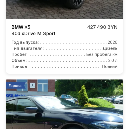
BMW
X5
427 490 BYN
40d xDrive M Sport
Год выпуска:
2026
Тип двигателя:
Дизель
Пробег:
Без пробега км
Объем:
3.0 л
Привод:
Полный
Европа