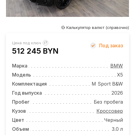
ОТЗЫВЫ
ВАКАНСИИ
О КОМПАНИИ
💱 Калькулятор валют (справочно)
КОНТАКТЫ
?
Цена под ключ
Под заказ
512 245 BYN
Марка
BMW
Модель
X5
Комплектация
M Sport B&W
Год выпуска
2026
Пробег
Без пробега
Кузов
Кроссовер
Цвет
Черный
Объем
3.0 л