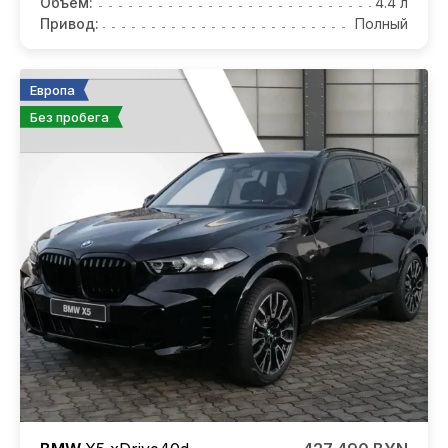
Объем:
4.4 л
Привод:
Полный
Европа
Без пробега