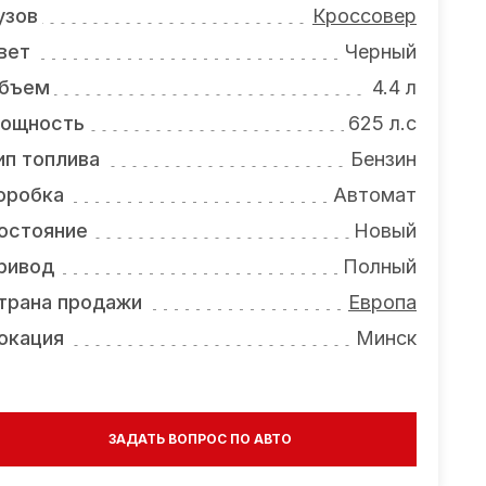
узов
Кроссовер
вет
Черный
бъем
4.4 л
ощность
625 л.с
ип топлива
Бензин
оробка
Автомат
остояние
Новый
ривод
Полный
трана продажи
Европа
окация
Минск
ЗАДАТЬ ВОПРОС ПО АВТО