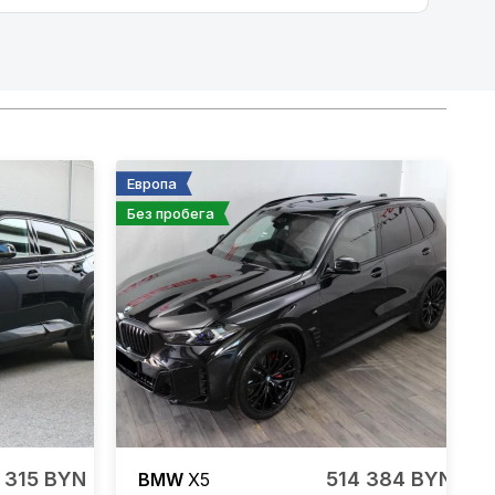
Европа
Без пробега
 315 BYN
514 384 BYN
BMW
X5