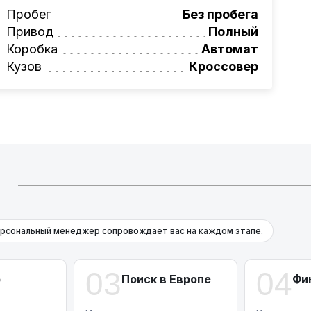
вая программа на НОВЫЕ автомобили.
Пробег
Без пробега
омеру:
Привод
+375 (29) 623-82-58
Полный
фессионалам!
Коробка
Автомат
Кузов
Кроссовер
Й
рсональный менеджер сопровождает вас на каждом этапе.
03
04
р
Поиск в Европе
Фи