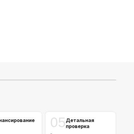
Индивидуальные условия по сделкам
ДВС из Европы/Кореи/Китая, авто из США
А-лизинг
0% аванс (клиенты Альфы) | от 10% (остальные)
Работаем точечно по специальным сделкам
05
нансирование
Детальная
проверка