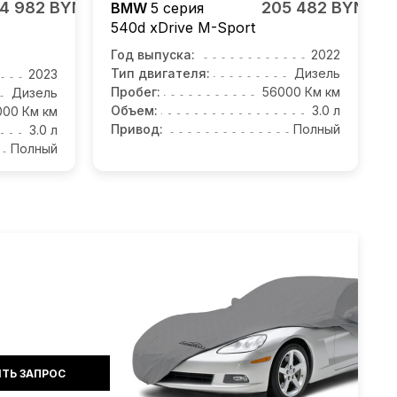
4 982 BYN
205 482 BYN
BMW
5 серия
540d xDrive M-Sport
Год выпуска:
2022
Тип двигателя:
Дизель
2023
Пробег:
56000 Км км
Дизель
Объем:
3.0 л
000 Км км
Привод:
Полный
3.0 л
Полный