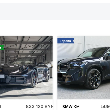
Европа
а
833 120 BYN
569
1
BMW
XM