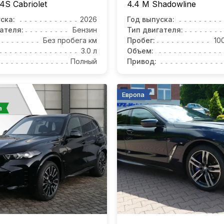
4S Cabriolet
4.4 M Shadowline
ска:
2026
Год выпуска:
ателя:
Бензин
Тип двигателя:
Без пробега км
Пробег:
10
3.0 л
Объем:
Полный
Привод:
Европа
а