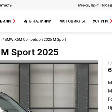
нтакты
Минск, пр-т. Побе
ОБИЛИ
В НАЛИЧИИ
МОТОЦИКЛЫ
УСЛУГИ
n
BMW X5M Competition 2025 M Sport
M Sport 2025
Ц
6
М
М
Г
П