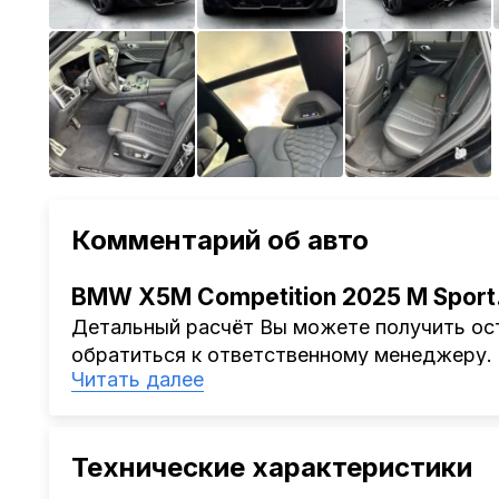
Комментарий об авто
BMW X5M Competition 2025 M Sport
Детальный расчёт Вы можете получить ост
обратиться к ответственному менеджеру.
Читать далее
Наша компания
AutoCapital
помогает Клиен
Китая, Кореи, ОАЭ.
Мы оказываем полный спектр услуг: поиск 
Технические характеристики
проверка автомобиля, полное документал
растаможке. Экономьте свое время и день