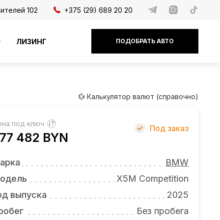
дителей 102
+375 (29) 689 20 20
ЛИЗИНГ
ПОДОБРАТЬ АВТО
💱 Калькулятор валют (справочно)
ена под ключ
?
Под заказ
77 482 BYN
арка
BMW
одель
X5M Competition
од выпуска
2025
робег
Без пробега