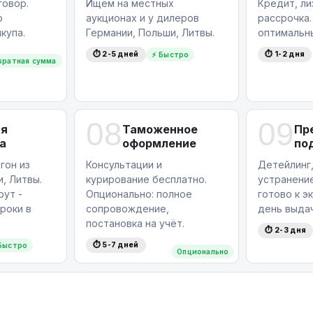
овор.
Ищем на местных
Кредит, ли
ю
аукционах и у дилеров
рассрочка
купа.
Германии, Польши, Литвы.
оптимальн
⏱ 2-5 дней
⏱ 1-2 дня
⚡ Быстро
вратная сумма
08
09
ая
Таможенное
Пр
а
оформление
по
гон из
Консультации и
Детейлинг,
, Литвы.
курирование бесплатно.
устранение
ут -
Опционально: полное
готово к э
роки в
сопровождение,
день выдач
постановка на учёт.
⏱ 2-3 дня
⏱ 5-7 дней
Быстро
Опционально