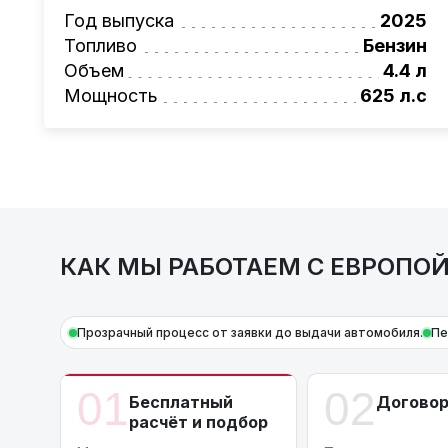
Также, для граждан РБ действует
Год выпуска
лизинго
2025
Условия и подробности можно узнать по н
Топливо
Бензин
AutoCapital
Объем
– просто доверьте работу про
4.4 л
Мощность
625 л.с
КАК МЫ РАБОТАЕМ С ЕВРОПО
Прозрачный процесс от заявки до выдачи автомобиля.
Пе
01
02
Бесплатный
Догово
расчёт и подбор