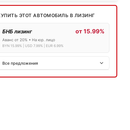
КУПИТЬ ЭТОТ АВТОМОБИЛЬ В ЛИЗИНГ
от 15.99%
БНБ лизинг
Аванс от 20% • На юр. лицо
BYN 15.99% | USD 7.99% | EUR 6.99%
Все предложения
АСБ лизинг
Физ.лица: 13.75% → 14.75% | Юр.лица: 16%
Программа "Топ" для электромобилей
МТБанк
Лизинг: BYN 17% | USD 7.99% | EUR 6.99%
Также доступен кредит "Проще простого" 18.9%
Активлизиг