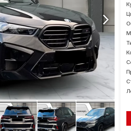
К
Ц
О
М
Т
К
С
П
С
Л