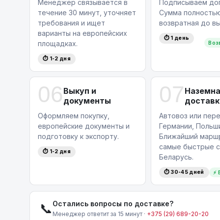
Менеджер связывается в
Подписываем дог
течение 30 минут, уточняет
Сумма полность
требования и ищет
возвратная до вы
варианты на европейских
⏱ 1 день
площадках.
Воз
⏱ 1-2 дня
06
07
Выкуп и
Наземн
документы
доставк
Оформляем покупку,
Автовоз или пере
европейские документы и
Германии, Польши
подготовку к экспорту.
Ближайший маршр
самые быстрые с
⏱ 1-2 дня
Беларусь.
⏱ 30-45 дней
⚡ 
Остались вопросы по доставке?
📞
Менеджер ответит за 15 минут ·
+375 (29) 689-20-20