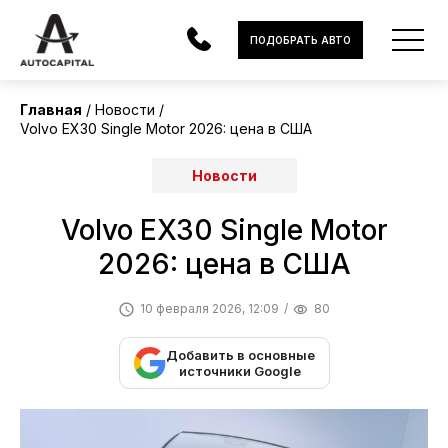
ПОДОБРАТЬ АВТО
Главная
Новости
Volvo EX30 Single Motor 2026: цена в США
АВТОМОБИЛИ
Новости
ЭЛЕКТРОМОБИЛИ
Volvo EX30 Single Motor
В НАЛИЧИИ
2026: цена в США
МОТОЦИКЛЫ
10 февраля 2026, 12:09
80
УСЛУГИ
Добавить в основные
ЛИЗИНГ
источники Google
НОВОСТИ