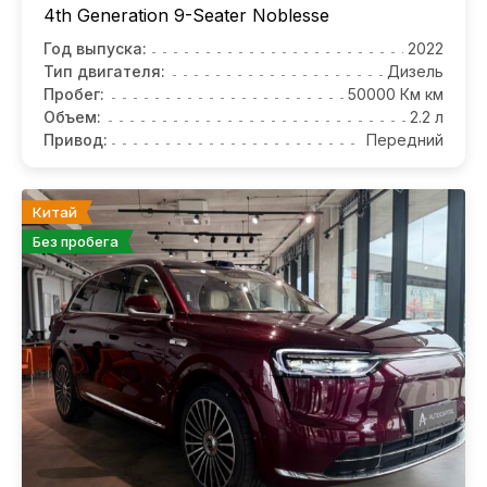
4th Generation 9-Seater Noblesse
Год выпуска:
2022
Тип двигателя:
Дизель
Пробег:
50000 Км км
Объем:
2.2 л
Привод:
Передний
Китай
Без пробега