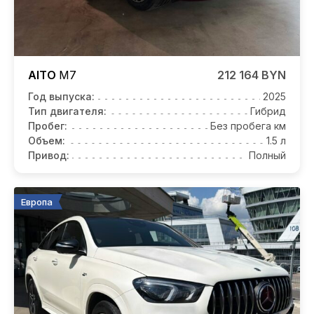
AITO
M7
212 164 BYN
Год выпуска:
2025
Тип двигателя:
Гибрид
Пробег:
Без пробега км
Объем:
1.5 л
Привод:
Полный
Европа