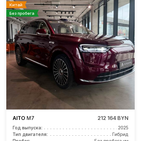
Китай
Без пробега
AITO
M7
212 164 BYN
Год выпуска:
2025
Тип двигателя:
Гибрид
Пробег:
Без пробега км