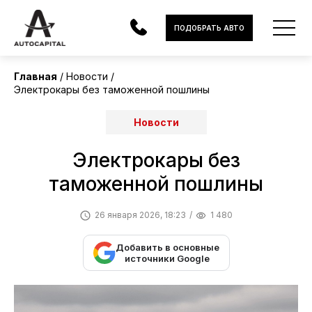
ПОДОБРАТЬ АВТО
Главная
Новости
Электрокары без таможенной пошлины
АВТОМОБИЛИ
Новости
ЭЛЕКТРОМОБИЛИ
В НАЛИЧИИ
Электрокары без
таможенной пошлины
МОТОЦИКЛЫ
26 января 2026, 18:23
1 480
УСЛУГИ
Добавить в основные
ЛИЗИНГ
источники Google
НОВОСТИ