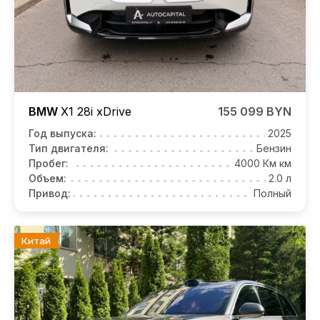
BMW
X1
28i xDrive
155 099 BYN
Год выпуска:
2025
Тип двигателя:
Бензин
Пробег:
4000 Км км
Объем:
2.0 л
Привод:
Полный
Китай