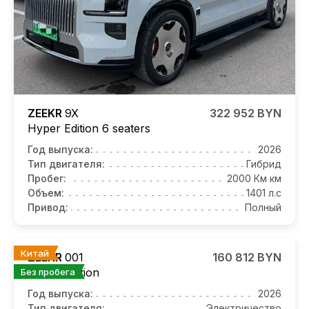
ZEEKR
9X
322 952 BYN
Hyper Edition 6 seaters
Год выпуска:
2026
Тип двигателя:
Гибрид
Пробег:
2000 Км км
Объем:
1401 л.с
Привод:
Полный
Китай
ZEEKR
001
160 812 BYN
Ultra+ Edition
Без пробега
Год выпуска:
2026
Тип двигателя:
Электричество