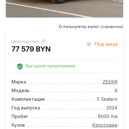
ОТЗЫВЫ
ВАКАНСИИ
О КОМПАНИИ
💱 Калькулятор валют (справочно)
КОНТАКТЫ
?
Цена под ключ
Под заказ
77 579 BYN
Выгодное предложение
Марка
ZEEKR
Модель
X
Комплектация
5 Seaters
Год выпуска
2024
Пробег
6000 Км
Кузов
Кроссовер