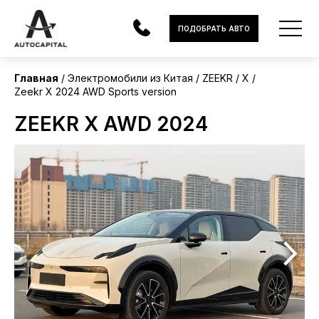
Китай
ПОДОБРАТЬ АВТО
Главная
Электромобили из Китая
ZEEKR
X
Zeekr X 2024 AWD Sports version
АВТОМОБИЛИ
ZEEKR X AWD 2024
ЭЛЕКТРОМОБИЛИ
В НАЛИЧИИ
МОТОЦИКЛЫ
УСЛУГИ
ЛИЗИНГ
НОВОСТИ