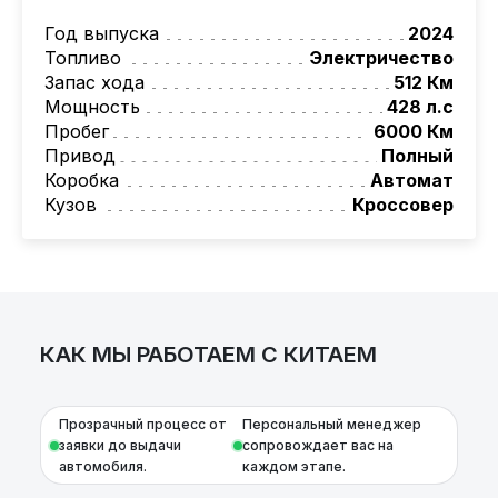
Работаем точечно по специальным сделкам
авто, подбор авто согласно заявке,
Год выпуска
2024
проверка автомобиля, полное
Топливо
Электричество
документальное сопровождение, помощь
Запас хода
512 Км
при растаможке. Экономьте свое время и
Мощность
428 л.с
деньги!
Пробег
6000 Км
Также, для граждан РБ
Привод
Полный
действует
лизинговая программа на
Коробка
Автомат
НОВЫЕ автомобили.
Кузов
Кроссовер
Условия и подробности можно узнать по
номеру:
+375 (29) 623-82-58
AutoCapital
– просто доверьте работу
профессионалам!
КАК МЫ РАБОТАЕМ С КИТАЕМ
Прозрачный процесс от
Персональный менеджер
заявки до выдачи
сопровождает вас на
автомобиля.
каждом этапе.