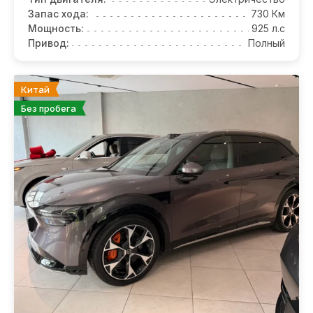
Запас хода:
730 Км
Мощность:
925 л.с
Привод:
Полный
Китай
Без пробега