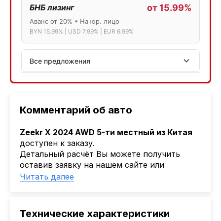
БНБ лизинг
от 15.99%
Аванс от 20% • На юр. лицо
BYN 15.99% | USD 7.99% | EUR 6.99%
Все предложения
АСБ лизинг
Физ.лица: 13.75% → 14.75% | Юр.лица: 16%
Программа "Топ" для электромобилей
Комментарий об авто
МТБанк
Zeekr X 2024 AWD 5-ти местный из Китая
Лизинг: BYN 17% | USD 7.99% | EUR 6.99%
доступен к заказу.
Также доступен кредит "Проще простого" 18.9%
Детальный расчёт Вы можете получить
оставив заявку на нашем сайте или
Активлизиг
обратиться к ответственному менеджеру.
Читать далее
Индивидуальные условия по сделкам
Наша компания
AutoCapital
помогает
ДВС из Европы/Кореи/Китая, авто из США
Клиентам привезти авто из Америки,
А-лизинг
Европы, Китая, Кореи, ОАЭ.
Технические характеристики
Мы оказываем полный спектр услуг: поиск
0% аванс (клиенты Альфы) | от 10% (остальные)