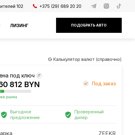
дителей 102
+375 (29) 689 20 20
ЛИЗИНГ
ПОДОБРАТЬ АВТО
💱 Калькулятор валют (справочно)
ена под ключ
?
60 812 BYN
Под заказ
же рынка
Выгодное
Проверенный
предложение
дилер
арка
ZEEKR