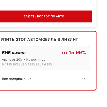
ЗАДАТЬ ВОПРОС ПО АВТО
КУПИТЬ ЭТОТ АВТОМОБИЛЬ В ЛИЗИНГ
от 15.99%
БНБ лизинг
Аванс от 20% • На юр. лицо
BYN 15.99% | USD 7.99% | EUR 6.99%
Все предложения
АСБ лизинг
Физ.лица: 13.75% → 14.75% | Юр.лица: 16%
Программа "Топ" для электромобилей