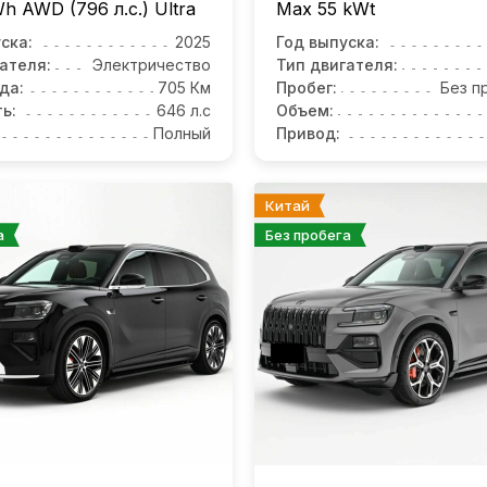
Wh AWD (796 л.с.) Ultra
Max 55 kWt
ска:
2025
Год выпуска:
ателя:
Электричество
Тип двигателя:
да:
705 Км
Пробег:
Без п
ь:
646 л.с
Объем:
Полный
Привод:
Китай
а
Без пробега