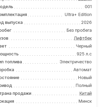
одель
001
омплектация
Ultra+ Edition
од выпуска
2026
робег
Без пробега
узов
Лифтбек
вет
Черный
ощность
925 л.с
ип топлива
Электричество
оробка
Автомат
остояние
Новый
ривод
Полный
трана продажи
Китай
окация
Минск