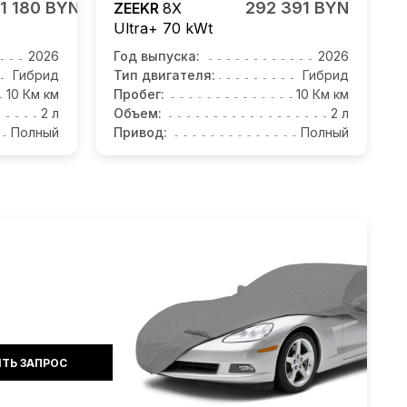
1 180 BYN
292 391 BYN
ZEEKR
8X
Ultra+ 70 kWt
2026
Год выпуска:
2026
Гибрид
Тип двигателя:
Гибрид
10 Км км
Пробег:
10 Км км
2 л
Объем:
2 л
Полный
Привод:
Полный