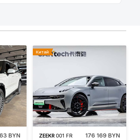
Китай
163 BYN
176 169 BYN
ZEEKR
001 FR