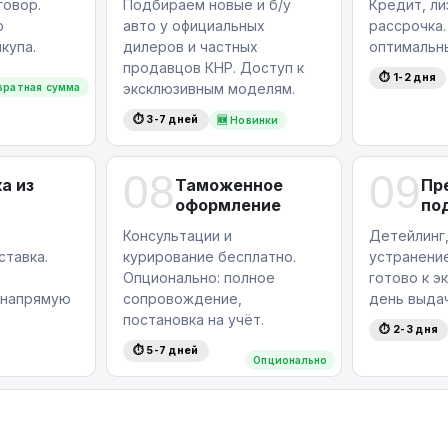
овор.
Подбираем новые и б/у
Кредит, ли
ю
авто у официальных
рассрочка
пку, связавшись с нами по номеру:
+375
купа.
дилеров и частных
оптимальн
продавцов КНР. Доступ к
⏱ 1-2 дня
эксклюзивным моделям.
вратная сумма
⏱ 3-7 дней
🆕 Новинки
08
09
а из
Таможенное
Пр
оформление
по
Консультации и
Детейлинг,
ставка.
курирование бесплатно.
устранение
Опционально: полное
готово к э
 напрямую
сопровождение,
день выдач
постановка на учёт.
⏱ 2-3 дня
⏱ 5-7 дней
Опционально