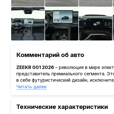
Комментарий об авто
ZEEKR 001 2026
– революция в мире элект
представитель премиального сегмента. Э
в себе футуристический дизайн, исключи
технологичность, что делает поездки не т
Читать далее
экологичными. Элегантный черный цвет ку
модификация Ultra+ Edition выводит ее на
Под капотом
ZEEKR 001
скрыта потрясающ
Технические характеристики
мгновенно переносит вас в мир динамики 