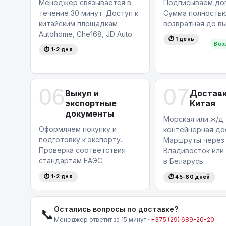
Менеджер связывается в
Подписываем дог
удобнее.
течение 30 минут. Доступ к
Сумма полность
Узнайте больше и оставьте заявку на поку
китайским площадкам
возвратная до вы
(29) 689 20 20
.
Autohome, Che168, JD Auto.
⏱ 1 день
Воз
⏱ 1-2 дня
06
07
Выкуп и
Доставк
экспортные
Китая
документы
Морская или ж/д
Оформляем покупку и
контейнерная до
подготовку к экспорту.
Маршруты через
Проверка соответствия
Владивосток или
стандартам ЕАЭС.
в Беларусь.
⏱ 1-2 дня
⏱ 45-60 дней
Остались вопросы по доставке?
📞
Менеджер ответит за 15 минут ·
+375 (29) 689-20-20