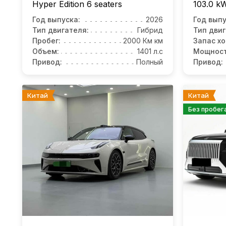
Hyper Edition 6 seaters
103.0 k
Год выпуска:
2026
Год выпу
Тип двигателя:
Гибрид
Тип двиг
Пробег:
2000 Км км
Запас хо
Объем:
1401 л.с
Мощност
Привод:
Полный
Привод:
Китай
Китай
Без пробег