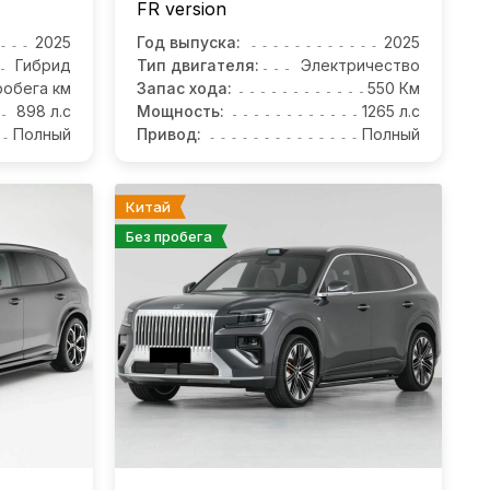
FR version
2025
Год выпуска:
2025
Гибрид
Тип двигателя:
Электричество
робега км
Запас хода:
550 Км
898 л.с
Мощность:
1265 л.с
Полный
Привод:
Полный
Китай
Без пробега