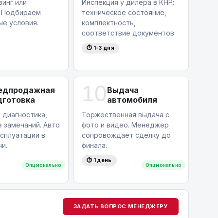
зинг или
Инспекция у дилера в КНР:
. Подбираем
техническое состояние,
ые условия.
комплектность,
соответствие документов.
⏱ 1-3 дня
10
едпродажная
Выдача
дготовка
автомобиля
 диагностика,
Торжественная выдача с
 замечаний. Авто
фото и видео. Менеджер
ксплуатации в
сопровождает сделку до
и.
финала.
⏱ 1 день
Опционально
Опционально
ЗАДАТЬ ВОПРОС МЕНЕДЖЕРУ