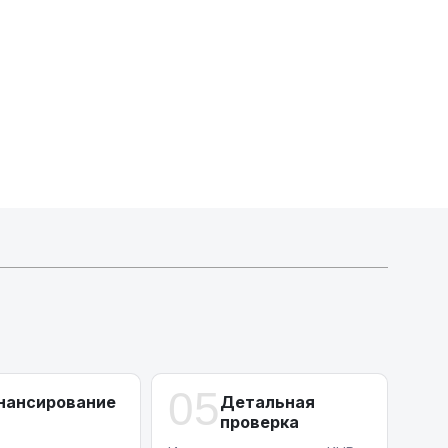
МТБанк
Лизинг: BYN 17% | USD 7.99% | EUR 6.99%
Также доступен кредит "Проще простого" 18.9%
Активлизиг
Индивидуальные условия по сделкам
ДВС из Европы/Кореи/Китая, авто из США
А-лизинг
0% аванс (клиенты Альфы) | от 10% (остальные)
Работаем точечно по специальным сделкам
05
нансирование
Детальная
проверка