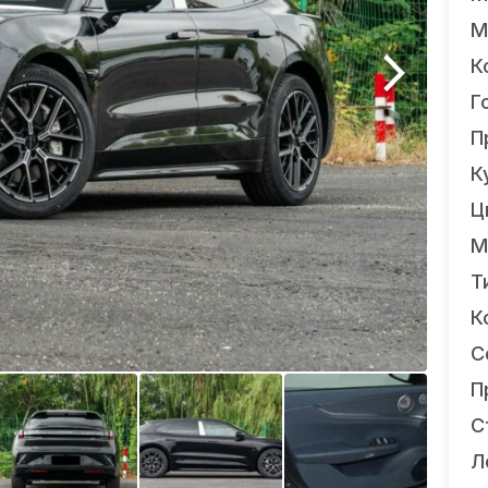
М
К
Г
П
К
Ц
М
Т
К
С
П
С
Л