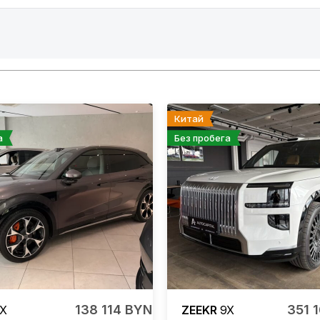
Китай
а
Без пробега
138 114 BYN
351 
X
ZEEKR
9X